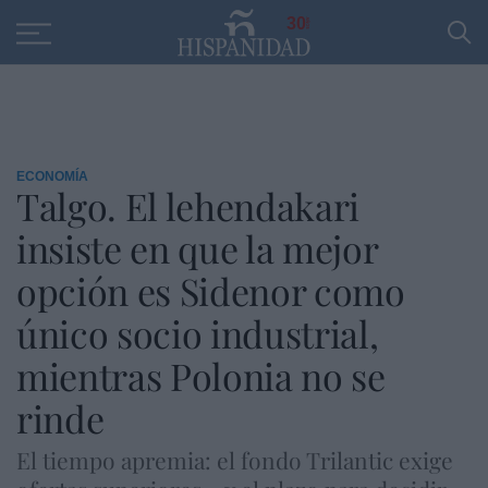
Educación
Entrevistas
PP
SANTANDER
R
30
ECONOMÍA
Talgo. El lehendakari
insiste en que la mejor
opción es Sidenor como
único socio industrial,
mientras Polonia no se
rinde
El tiempo apremia: el fondo Trilantic exige