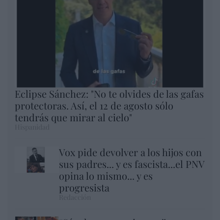
Eclipse Sánchez: "No te olvides de las gafas
protectoras. Así, el 12 de agosto sólo
tendrás que mirar al cielo"
Hispanidad
Vox pide devolver a los hijos con
sus padres... y es fascista...el PNV
opina lo mismo... y es
progresista
Redacción