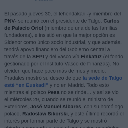
El pasado jueves 30, el lehendakari -y miembro del
PNV
- se reunió con el presidente de Talgo,
Carlos
de Palacio Oriol
(miembro de una de las familias
fundadoras), e insistió en que la mejor opción es
Sidenor como único socio industrial, y que además,
tendrá apoyo financiero del Gobierno central a
través de la
SEPI
y del vasco vía
Finkatuz
(el fondo
gestionado por el Instituto Vasco de Finanzas). No
olviden que hace poco más de mes y medio,
Pradales mostró su deseo de que
la sede de Talgo
esté “en Euskadi”
y no en Madrid. Todo esto
mientras el polaco
Pesa
no se rinde… y así se vio
el miércoles 29, cuando se reunió el ministro de
Exteriores,
José Manuel Albares
, con su homólogo
polaco,
Radoslaw
Sikorski
, y este último recordó el
interés por formar parte de Talgo y se mostró
abierto a compartir el capital con socios españoles.