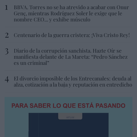
BBVA. Torres no se ha atrevido a acabar con Onur
Genç, mientras Rodríguez Soler le exige que le
nombre CEO... y exhibe músculo
Centenario de la guerra cristera: ¡Viva Cristo Rey!
Diario de la corrupción sanchista. Hazte Oír se
manifiesta delante de La Mareta: “Pedro Sánchez
es un criminal”
El divorcio imposible de los Entrecanales: deuda al
alza, cotización a la baja y reputación en entredicho