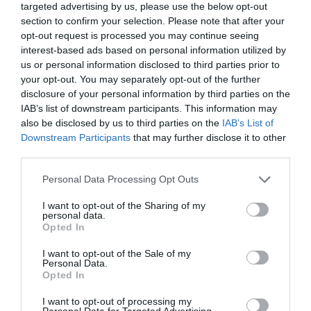
targeted advertising by us, please use the below opt-out
section to confirm your selection. Please note that after your
opt-out request is processed you may continue seeing
interest-based ads based on personal information utilized by
us or personal information disclosed to third parties prior to
your opt-out. You may separately opt-out of the further
disclosure of your personal information by third parties on the
IAB’s list of downstream participants. This information may
also be disclosed by us to third parties on the
IAB’s List of
Downstream Participants
that may further disclose it to other
third parties.
Hoy destacamos
SOCIEDAD
Personal Data Processing Opt Outs
Chat Control para ti, para mí, para todos,
¡por tu seguridad!
I want to opt-out of the Sharing of my
personal data.
Humberto Pérez-Tomé
08/08/26 06:00
Opted In
I want to opt-out of the Sale of my
SOCIEDAD
Personal Data.
Memes. Mohamed en la boya
Opted In
Redacción
08/08/26 06:00
I want to opt-out of processing my
Personal Data for Targeted Advertising.