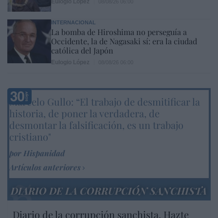
Eulogio López
08/08/26 06:00
INTERNACIONAL
La bomba de Hiroshima no perseguía a
Occidente, la de Nagasaki sí: era la ciudad
católica del Japón
Eulogio López
08/08/26 06:00
Marcelo Gullo: “El trabajo de desmitificar la
historia, de poner la verdadera, de
desmontar la falsificación, es un trabajo
cristiano"
por Hispanidad
Artículos anteriores
DIARIO DE LA CORRUPCIÓN SANCHISTA
Diario de la corrupción sanchista. Hazte