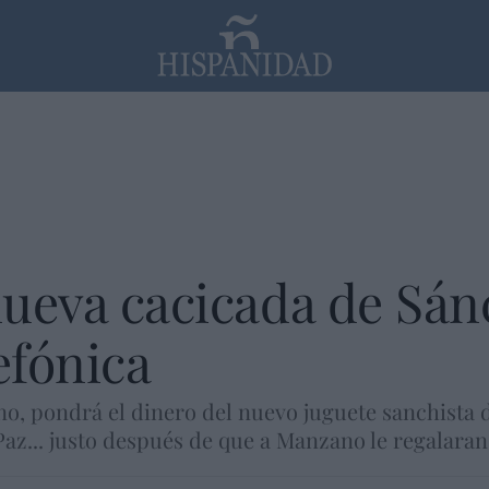
PP
SANTANDER
Religión
 nueva cacicada de Sán
efónica
o, pondrá el dinero del nuevo juguete sanchista 
Paz... justo después de que a Manzano le regalaran