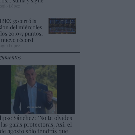
ros... suma y sigue
ogio López
 IBEX 35 cerró la
sión del miércoles
 los 20.057 puntos,
 nuevo récord
ogio López
gumentos
lipse Sánchez: "No te olvides
 las gafas protectoras. Así, el
 de agosto sólo tendrás que