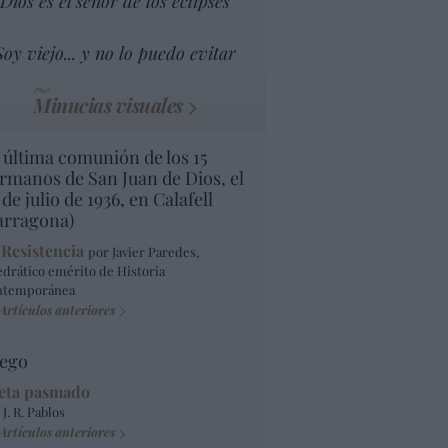
Dios es el señor de los eclipses
Soy viejo... y no lo puedo evitar
Minucias visuales
 última comunión de los 15
rmanos de San Juan de Dios, el
 de julio de 1936, en Calafell
arragona)
 Resistencia
por Javier Paredes,
edrático emérito de Historia
ntemporánea
Artículos anteriores
ego
eta pasmado
 J. R. Pablos
Artículos anteriores