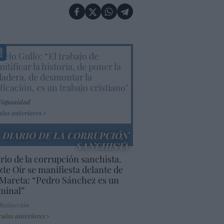
elo Gullo: “El trabajo de
itificar la historia, de poner la
dadera, de desmontar la
ificación, es un trabajo cristiano"
Hispanidad
ulos anteriores
DIARIO DE LA CORRUPCIÓN
SANCHISTA
rio de la corrupción sanchista.
te Oír se manifiesta delante de
Mareta: “Pedro Sánchez es un
minal”
 Redacción
culos anteriores