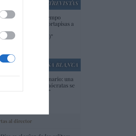
ENTREVISTAS
uropa lleva mucho tiempo
iendo aranceles y cortapisas a
oductos y compañías
ricanas (y europeas)”
Ana Sánchez Arjona
culos anteriores
LA CASA BLANCA
U. Inquietante escenario: una
cera parte de los demócratas se
ine como “socialista”
Ignacio Aguirre
culos anteriores
tas al director