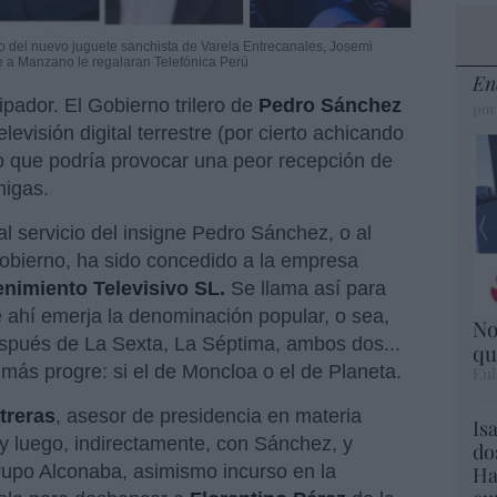
o del nuevo juguete sanchista de Varela Entrecanales, Josemi
ue a Manzano le regalaran Telefónica Perú
En
ipador. El Gobierno trilero de
Pedro Sánchez
por
evisión digital terrestre (por cierto achicando
lo que podría provocar una peor recepción de
migas.
al servicio del insigne Pedro Sánchez, o al
obierno, ha sido concedido a la empresa
enimiento Televisivo SL.
Se llama así para
 ahí emerja la denominación popular, o sea,
No
espués de La Sexta, La Séptima, ambos dos...
qu
 más progre: si el de Moncloa o el de Planeta.
Eul
treras
, asesor de presidencia en materia
Is
y luego, indirectamente, con Sánchez, y
do
upo Alconaba, asimismo incurso en la
Ha