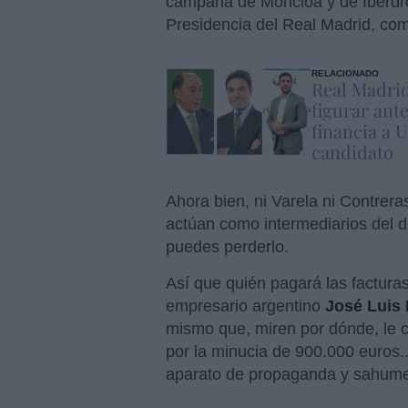
campaña de Moncloa y de Iberdr
Presidencia del Real Madrid, co
RELACIONADO
Real Madrid
figurar ant
financia a 
candidato
Ahora bien, ni Varela ni Contrera
actúan como intermediarios del di
puedes perderlo.
Así que quién pagará las factura
empresario argentino
José Luis
mismo que, miren por dónde, le co
por la minucia de 900.000 euros.
aparato de propaganda y sahume