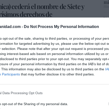
mi
nica) cederá el nombre de Siete y
His
carísimos derechos de
Vo
tidos de fútbol, para convertir
hi
anidad.com -
Do Not Process My Personal Information
: mitad en cerrado, mitad en
y 
op
ícil de cuadrar
pr
to opt-out of the sale, sharing to third parties, or processing of your per
Red
formation for targeted advertising by us, please use the below opt-out s
r selection. Please note that after your opt-out request is processed y
gentino que hizo carrera política con
Carlos
eing interest-based ads based on personal information utilized by us or
“S
disclosed to third parties prior to your opt-out. You may separately opt-
s negocios, es otro progresista millonario, un
si
losure of your personal information by third parties on the IAB’s list of
ab
obre todo manos, y corazón socialista, amante
. This information may also be disclosed by us to third parties on the
IA
po
vados.
Participants
that may further disclose it to other third parties.
Es
Go
ue ahora figura como accionista de la nueva
co
a a pagar la fiesta del nuevo canal de TV
Ma
l Data Processing Opt Outs
ce
His
hí. Siete no deja de ser una marca de
o opt-out of the Sharing of my personal data.