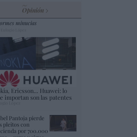
Opinión
ormes minucias
 Eulogio López
kia, Ericsson... Huawei: lo
e importan son las patentes
ogio López
abel Pantoja pierde
s pleitos con
cienda por 700.000