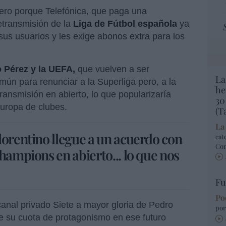
mero porque Telefónica, que paga una
etransmisión de la
Liga de Fútbol española
ya
sus usuarios y les exige abonos extra para los
o Pérez y la UEFA,
que vuelven a ser
La
mún para renunciar a la Superliga pero, a la
he
ransmisión en abierto, lo que popularizaría
30
uropa de clubes.
(T
La
lorentino llegue a un acuerdo con
cat
Co
hampions en abierto... lo que nos
Fu
Po
canal privado Siete a mayor gloria de Pedro
por
e su cuota de protagonismo en ese futuro