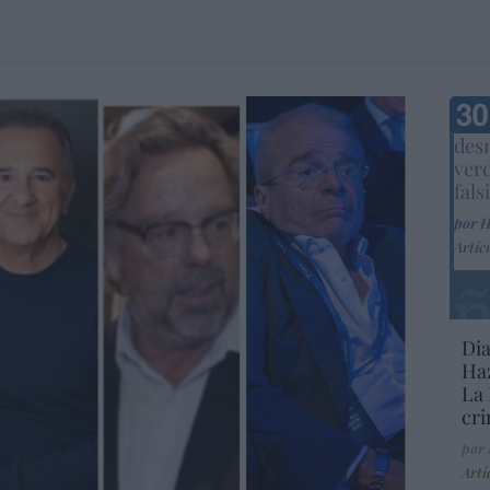
Marc
desm
ver
fals
por 
Artíc
Dia
Haz
La 
cri
por
Artí