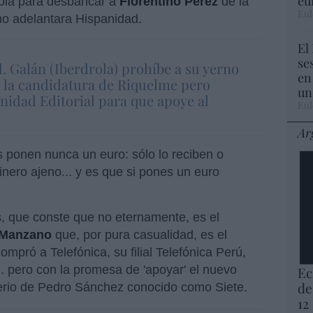
eu
ola para desbancar a
Florentino Pérez
de la
Eul
mo adelantara Hispanidad.
El
se
. Galán (Iberdrola) prohíbe a su yerno
en
e la candidatura de Riquelme pero
un
Unidad Editorial para que apoye al
Eul
Ar
s ponen nunca un euro: sólo lo reciben o
nero ajeno... y es que si pones un euro
s, que conste que no eternamente, es el
 Manzano
que, por pura casualidad, es el
mpró a Telefónica, su filial Telefónica Perú,
.. pero con la promesa de 'apoyar' el nuevo
Ec
de
rio de Pedro Sánchez conocido como Siete.
12