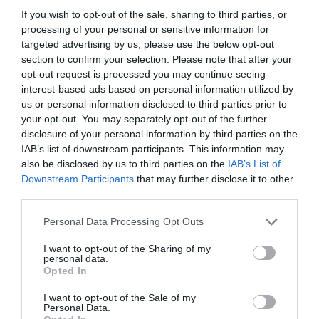
Eslovaquia no admite el gaymonio...
If you wish to opt-out of the sale, sharing to third parties, or
bendecido en otros miembros de la Unión
Europea
processing of your personal or sensitive information for
targeted advertising by us, please use the below opt-out
Eulogio López
08/08/26 06:00
section to confirm your selection. Please note that after your
opt-out request is processed you may continue seeing
ECONOMÍA
interest-based ads based on personal information utilized by
Seamos más responsables: no siempre el
us or personal information disclosed to third parties prior to
banco tiene la culpa
your opt-out. You may separately opt-out of the further
Eulogio López
08/08/26 06:00
disclosure of your personal information by third parties on the
IAB’s list of downstream participants. This information may
INTERNACIONAL
also be disclosed by us to third parties on the
IAB’s List of
La bomba de Hiroshima no perseguía a
Downstream Participants
that may further disclose it to other
Occidente, la de Nagasaki sí: era la ciudad
third parties.
católica del Japón
Eulogio López
08/08/26 06:00
Personal Data Processing Opt Outs
I want to opt-out of the Sharing of my
personal data.
Marcelo Gullo: “El trabajo de desmitificar la
Opted In
historia, de poner la verdadera, de
I want to opt-out of the Sale of my
desmontar la falsificación, es un trabajo
Personal Data.