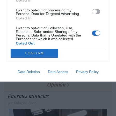
cristiano"
Opted In
por Hispanidad
I want to opt-out of processing my
Personal Data for Targeted Advertising.
Artículos anteriores
Opted In
I want to opt-out of Collection, Use,
DIARIO DE LA CORRUPCIÓN SANCHISTA
Retention, Sale, and/or Sharing of my
Personal Data that Is Unrelated with the
Purposes for which it was collected.
Diario de la corrupción sanchista. Hazte
Opted Out
Oír se manifiesta delante de La Mareta:
CONFIRM
“Pedro Sánchez es un criminal”
por Redacción
Artículos anteriores
Data Deletion
Data Access
Privacy Policy
Opinión
Enormes minucias
por Eulogio López