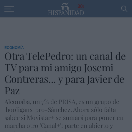
Educación
Entrevistas
PP
SANTANDER
R
30
ECONOMÍA
Otra TelePedro: un canal de
TV para mi amigo Josemi
Contreras... y para Javier de
Paz
Alconaba, un 7% de PRISA, es un grupo de
'hooligans' pro-Sánchez. Ahora sólo falta
saber si Movistar+ se sumará para poner en
marcha otro 'Canal+': parte en abierto y