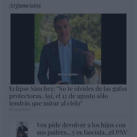
Argumentos
Eclipse Sánchez: "No te olvides de las gafas
protectoras. Así, el 12 de agosto sólo
tendrás que mirar al cielo"
Hispanidad
Vox pide devolver a los hijos con
sus padres... y es fascista...el PNV