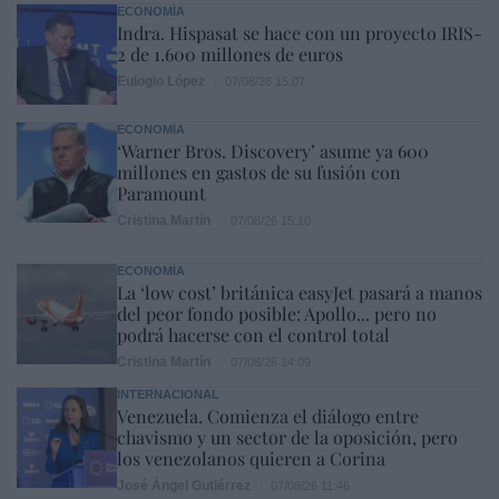
ECONOMÍA
Indra. Hispasat se hace con un proyecto IRIS-
2 de 1.600 millones de euros
Eulogio López
07/08/26 15:07
ECONOMÍA
‘Warner Bros. Discovery’ asume ya 600
millones en gastos de su fusión con
Paramount
Cristina Martín
07/08/26 15:10
ECONOMÍA
La ‘low cost’ británica easyJet pasará a manos
del peor fondo posible: Apollo... pero no
podrá hacerse con el control total
Cristina Martín
07/08/26 14:09
INTERNACIONAL
Venezuela. Comienza el diálogo entre
chavismo y un sector de la oposición, pero
los venezolanos quieren a Corina
José Ángel Gutiérrez
07/08/26 11:46