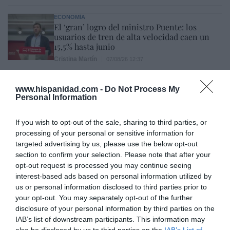
ECONOMÍA
El ‘gran’ logro del ministro Puente: los
usuarios de tren de alta velocidad caen un
15,5% hasta junio
Cristina Martín
07/08/26 12:37
SOCIEDAD
Ataque cristianófobo en la muy ‘woke’ ciudad
www.hispanidad.com -
Do Not Process My
de Nueva York: destrozan una imagen de la
Personal Information
Virgen María
Redacción
07/08/26 11:46
If you wish to opt-out of the sale, sharing to third parties, or
processing of your personal or sensitive information for
targeted advertising by us, please use the below opt-out
Marcelo Gullo: “El trabajo de desmitificar la
section to confirm your selection. Please note that after your
opt-out request is processed you may continue seeing
historia, de poner la verdadera, de
interest-based ads based on personal information utilized by
desmontar la falsificación, es un trabajo
us or personal information disclosed to third parties prior to
cristiano"
your opt-out. You may separately opt-out of the further
disclosure of your personal information by third parties on the
por Hispanidad
IAB’s list of downstream participants. This information may
Artículos anteriores
also be disclosed by us to third parties on the
IAB’s List of