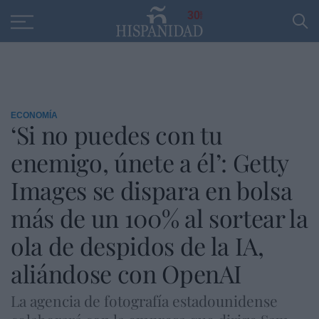
Educación
Entrevistas
PP
SANTANDER
R
30
ECONOMÍA
‘Si no puedes con tu
enemigo, únete a él’: Getty
Images se dispara en bolsa
más de un 100% al sortear la
ola de despidos de la IA,
aliándose con OpenAI
La agencia de fotografía estadounidense