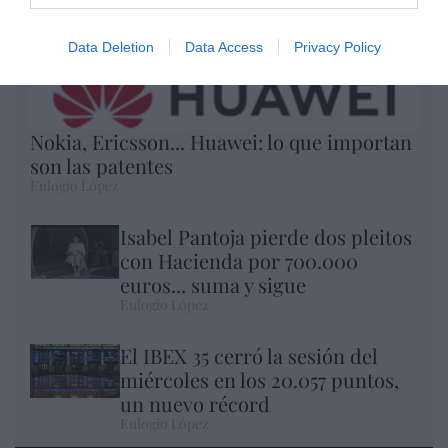
Data Deletion
Data Access
Privacy Policy
Nokia, Ericsson... Huawei: lo que importan
son las patentes
Eulogio López
Isabel Pantoja pierde dos pleitos
con Hacienda por 700.000
euros... suma y sigue
Eulogio López
El IBEX 35 cerró la sesión del
miércoles en los 20.057 puntos,
un nuevo récord
Eulogio López