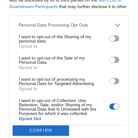
Downstream Participants
that may further disclose it to other
DIARIO DE LA CORRUPCIÓN SANCHISTA
third parties.
Personal Data Processing Opt Outs
Diario de la corrupción sanchista. Hazte
Oír se manifiesta delante de La Mareta:
I want to opt-out of the Sharing of my
“Pedro Sánchez es un criminal”
personal data.
Opted In
por Redacción
I want to opt-out of the Sale of my
Artículos anteriores
Personal Data.
Opted In
Opinión
I want to opt-out of processing my
Personal Data for Targeted Advertising.
Opted In
Enormes minucias
por Eulogio López
I want to opt-out of Collection, Use,
Retention, Sale, and/or Sharing of my
Personal Data that Is Unrelated with the
Purposes for which it was collected.
Opted Out
CONFIRM