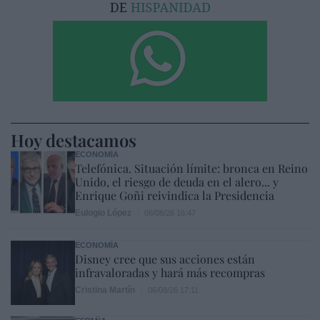
Hoy destacamos
ECONOMÍA
Telefónica. Situación límite: bronca en Reino
Unido, el riesgo de deuda en el alero... y
Enrique Goñi reivindica la Presidencia
Eulogio López
06/08/26 16:47
ECONOMÍA
Disney cree que sus acciones están
infravaloradas y hará más recompras
Cristina Martín
06/08/26 17:11