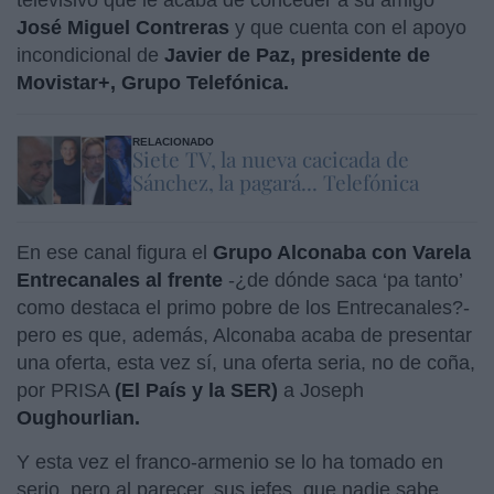
José Miguel Contreras
y que cuenta con el apoyo
incondicional de
Javier de Paz, presidente de
Movistar+, Grupo Telefónica.
RELACIONADO
Siete TV, la nueva cacicada de
Sánchez, la pagará... Telefónica
En ese canal figura el
Grupo Alconaba con Varela
Entrecanales al frente
-¿de dónde saca ‘pa tanto’
como destaca el primo pobre de los Entrecanales?-
pero es que, además, Alconaba acaba de presentar
una oferta, esta vez sí, una oferta seria, no de coña,
por PRISA
(El País y la SER)
a Joseph
Oughourlian.
Y esta vez el franco-armenio se lo ha tomado en
serio, pero al parecer, sus jefes, que nadie sabe