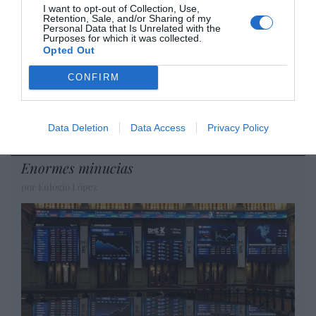
Diario de la corrupción sanchista. La
I want to opt-out of Collection, Use,
Retention, Sale, and/or Sharing of my
Audiencia Nacional prorroga seis meses la
Personal Data that Is Unrelated with the
investigación del caso Koldo, ante el
Purposes for which it was collected.
Opted Out
ingente material incautado por la UCO
CONFIRM
por Redacción
Artículos anteriores
Data Deletion
Data Access
Privacy Policy
Opinión
Enormes minucias
por Eulogio López