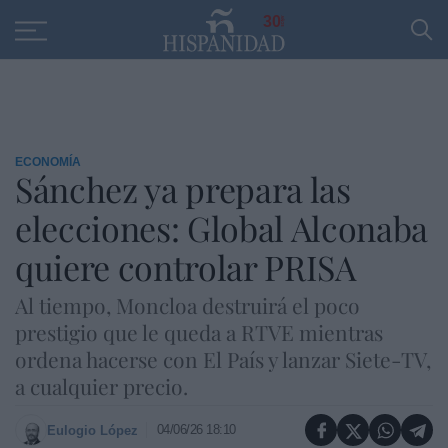
Educación
Entrevistas
PP
SANTANDER
R
30
ECONOMÍA
Sánchez ya prepara las
elecciones: Global Alconaba
quiere controlar PRISA
Al tiempo, Moncloa destruirá el poco
prestigio que le queda a RTVE mientras
ordena hacerse con El País y lanzar Siete-TV,
a cualquier precio.
04/06/26 18:10
Eulogio López