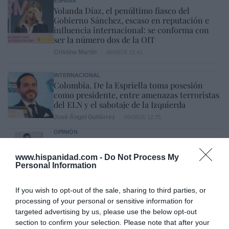
ESPAÑA
Yolanda Díaz, el penúltimo fiasco del
Gobierno Sánchez, escaso en reputación e
influencia internacional: se conforma con
ser la número dos de la OIT
Cristina Martín
06/08/26 12:41
INTERNACIONAL
Colombia. De la Espriella toma posesión
como presidente, entre amenazas terroristas
del ELN y el sabotaje de la Izquierda
José Ángel Gutiérrez
06/08/26 12:35
OPINIÓN
Vox pide devolver a los hijos con sus padres...
y es fascista...el PNV opina lo mismo... y es
www.hispanidad.com -
Do Not Process My
progresista
Personal Information
Redacción
06/08/26 17:03
If you wish to opt-out of the sale, sharing to third parties, or
ECONOMÍA
processing of your personal or sensitive information for
Siemens baja en bolsa, pese a que vuelve a
targeted advertising by us, please use the below opt-out
elevar previsiones, tras un trimestre récord
section to confirm your selection. Please note that after your