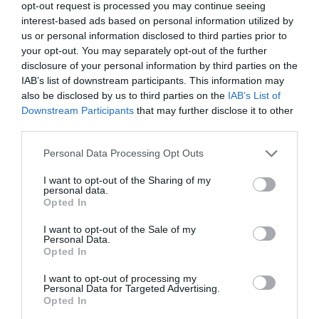
Cristina Martín
06/08/26 15:12
opt-out request is processed you may continue seeing
interest-based ads based on personal information utilized by
OPINIÓN
us or personal information disclosed to third parties prior to
“Sánchez es un sinvergüenza que ha
your opt-out. You may separately opt-out of the further
abandonado a su país, porque Ceuta es
disclosure of your personal information by third parties on the
España. Tenemos un Gobierno en
IAB’s list of downstream participants. This information may
connivencia con Marruecos”: acusa una ceutí
also be disclosed by us to third parties on the
IAB’s List of
Hispanidad
06/08/26 11:30
Downstream Participants
that may further disclose it to other
third parties.
Personal Data Processing Opt Outs
Marcelo Gullo: “El trabajo de desmitificar la
historia, de poner la verdadera, de
I want to opt-out of the Sharing of my
personal data.
desmontar la falsificación, es un trabajo
Opted In
cristiano"
I want to opt-out of the Sale of my
por Hispanidad
Personal Data.
Opted In
Artículos anteriores
I want to opt-out of processing my
DIARIO DE LA CORRUPCIÓN SANCHISTA
Personal Data for Targeted Advertising.
Opted In