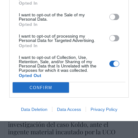
Opted In
connivencia con Marruecos”: acusa una ceutí
Hispanidad
06/08/26 11:30
I want to opt-out of the Sale of my
Personal Data.
Opted In
I want to opt-out of processing my
Marcelo Gullo: “El trabajo de desmitificar la
Personal Data for Targeted Advertising.
historia, de poner la verdadera, de
Opted In
desmontar la falsificación, es un trabajo
I want to opt-out of Collection, Use,
cristiano"
Retention, Sale, and/or Sharing of my
Personal Data that Is Unrelated with the
por Hispanidad
Purposes for which it was collected.
Opted Out
Artículos anteriores
CONFIRM
DIARIO DE LA CORRUPCIÓN SANCHISTA
Diario de la corrupción sanchista. La
Data Deletion
Data Access
Privacy Policy
Audiencia Nacional prorroga seis meses la
investigación del caso Koldo, ante el
ingente material incautado por la UCO