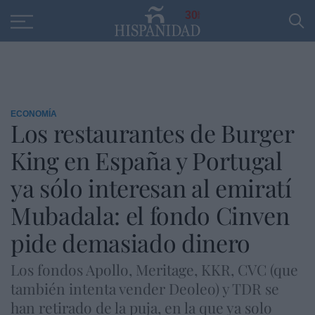
Educación
Entrevistas
PP
SANTANDER
R
30
ECONOMÍA
Los restaurantes de Burger
King en España y Portugal
ya sólo interesan al emiratí
Mubadala: el fondo Cinven
pide demasiado dinero
Los fondos Apollo, Meritage, KKR, CVC (que
también intenta vender Deoleo) y TDR se
han retirado de la puja, en la que ya solo