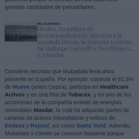
grandes cantidades de petrodólares.
RELACIONADO
Deoleo, en peligro de
desnacionalización: interesa a la
española Dcoop, la francesa Lesieur,
las italianas Coricelli y NewPrinces...
y a fondos
Conviene recordar que Mubadala lleva años
presente en España. Por ejemplo: controla el 61,5%
de
Moeve
(antes Cepsa), participa en
Healthcare
Activos
y en una filial de
Tubacex
, y es uno de los
accionistas de la compañía emiratí de energías
renovables
Masdar
, la cual ha adquirido partes de
carteras de activos fotovoltaicos y eólicos de
Endesa
y
Repsol
, así como
Saeta Yield
. Además,
Mubadala y Cinven se conocen bastante porque