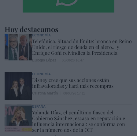
Hoy destacamos
ECONOMÍA
Telefónica. Situación límite: bronca en Reino
Unido, el riesgo de deuda en el alero... y
Enrique Goñi reivindica la Presidencia
Eulogio López
06/08/26 16:47
ECONOMÍA
Disney cree que sus acciones están
infravaloradas y hará más recompras
Cristina Martín
06/08/26 17:11
ESPAÑA
Yolanda Díaz, el penúltimo fiasco del
Gobierno Sánchez, escaso en reputación e
influencia internacional: se conforma con
ser la número dos de la OIT