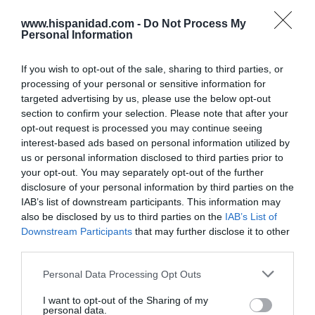
Cristina Martín
06/08/26 12:41
www.hispanidad.com -
Do Not Process My
INTERNACIONAL
Personal Information
Colombia. De la Espriella toma posesión
como presidente, entre amenazas terroristas
If you wish to opt-out of the sale, sharing to third parties, or
del ELN y el sabotaje de la Izquierda
processing of your personal or sensitive information for
José Ángel Gutiérrez
06/08/26 12:35
targeted advertising by us, please use the below opt-out
OPINIÓN
section to confirm your selection. Please note that after your
Vox pide devolver a los hijos con sus padres...
opt-out request is processed you may continue seeing
y es fascista...el PNV opina lo mismo... y es
interest-based ads based on personal information utilized by
progresista
us or personal information disclosed to third parties prior to
Redacción
06/08/26 17:03
your opt-out. You may separately opt-out of the further
disclosure of your personal information by third parties on the
ECONOMÍA
IAB’s list of downstream participants. This information may
Siemens baja en bolsa, pese a que vuelve a
also be disclosed by us to third parties on the
IAB’s List of
elevar previsiones, tras un trimestre récord
Downstream Participants
that may further disclose it to other
Cristina Martín
06/08/26 15:12
third parties.
Personal Data Processing Opt Outs
OPINIÓN
“Sánchez es un sinvergüenza que ha
abandonado a su país, porque Ceuta es
I want to opt-out of the Sharing of my
personal data.
España. Tenemos un Gobierno en