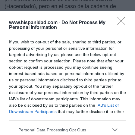
(Hacendado), pero en el caso de la cadena de
distribución francesa
Carrefour
no les fabrica su
marca blanca (algo que hace, sobre todo, la
www.hispanidad.com -
Do Not Process My
Personal Information
cooperativa
Aceites Maeva
), sino que comercializa
en sus establecimientos sus propias marcas de
If you wish to opt-out of the sale, sharing to third parties, or
aceite (por ejemplo,
Flor de Olivo
).
processing of your personal or sensitive information for
targeted advertising by us, please use the below opt-out
section to confirm your selection. Please note that after your
opt-out request is processed you may continue seeing
interest-based ads based on personal information utilized by
¿Te ha interesado este artículo?
us or personal information disclosed to third parties prior to
Suscríbete a nuestro newsletter y recibe cada dia
your opt-out. You may separately opt-out of the further
en tu correo lo más destacado de Hispanidad
disclosure of your personal information by third parties on the
IAB’s list of downstream participants. This information may
also be disclosed by us to third parties on the
IAB’s List of
Tu correo electrónico...
Downstream Participants
that may further disclose it to other
third parties.
Personal Data Processing Opt Outs
He leído y acepto las
condiciones legales