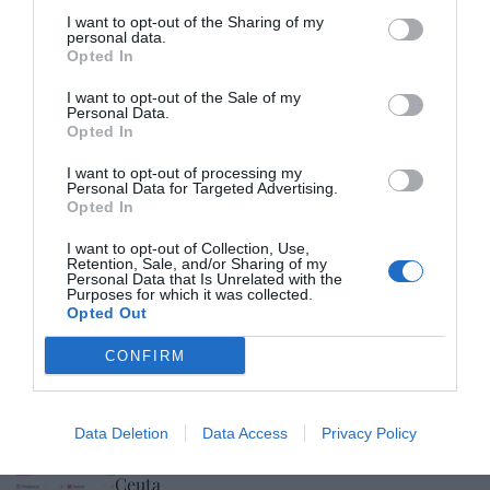
I want to opt-out of the Sharing of my
personal data.
Opted In
I want to opt-out of the Sale of my
Personal Data.
Opted In
I want to opt-out of processing my
Personal Data for Targeted Advertising.
Opted In
I want to opt-out of Collection, Use,
Retention, Sale, and/or Sharing of my
Personal Data that Is Unrelated with the
Purposes for which it was collected.
Opted Out
CONFIRM
Hoy destacamos
ESPAÑA
Data Deletion
Data Access
Privacy Policy
Encuestas. El PSOE aguanta por encima de
los 100 escaños a pesar de la invasión de
Ceuta