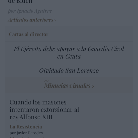
de Biden
por Ignacio Aguirre
Artículos anteriores
Cartas al director
El Ejército debe apoyar a la Guardia Civil
en Ceuta
Olvidado San Lorenzo
Minucias visuales
Cuando los masones
intentaron extorsionar al
rey Alfonso XIII
La Resistencia
por Javier Paredes