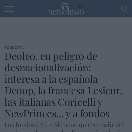
Educación
Entrevistas
PP
SANTANDER
R
30
ECONOMÍA
Deoleo, en peligro de
desnacionalización:
interesa a la española
Dcoop, la francesa Lesieur,
las italianas Coricelli y
NewPrinces... y a fondos
Los fondos CVC y Alchemy quieren salir del