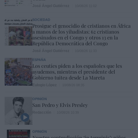
José Ángel Gutiérrez
10/08/26 11:02
SOCIEDAD
Prosigue el genocidio de cristianos en África
a manos de los yihadistas: 62 cristianos
asesinados en el Congo y otros 13 en la
República Democrática del Congo
José Ángel Gutiérrez
10/08/26 11:33
ESPAÑA
Los ceutíes piden a los españoles que les
ayudemos, mientras el presidente del
Gobierno tuitea desde La Mareta
Eulogio López
10/08/26 08:35
OPINIÓN
San Pedro y Elvis Presley
Redacción
10/08/26 10:39
OPINIÓN
Nuestra contradicción ‘in terminis’: niños