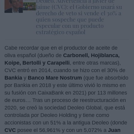
Deoleo. Advertencia a Javier de
Jaime (CVC): el Gobierno usará su
derecho de veto si vende el 30% a
quien sospeche que puede
especular con un producto
estratégico español
Cabe recordar que en el productor de aceite de
oliva español (dueño de
Carbonell, Hojiblanca,
Koipe, Bertolli y Carapelli
, entre otras marcas),
CVC entró en 2014, cuando se hizo con el 30% de
Bankia
y
Banco Mare Nostrum
(que fue absorbido
por Bankia en 2018 y este último vivió lo mismo en
su fusión con CaixaBank en 2021) por 113 millones
de euros… Tras un proceso de reestructuración en
2020, se creó la sociedad Deoleo Global, que está
controlada por Deoleo Holding y tiene como
accionistas con un 51% a la antigua Deoleo (donde
CVC
posee el 56,961% y con un 5,072% a
Juan