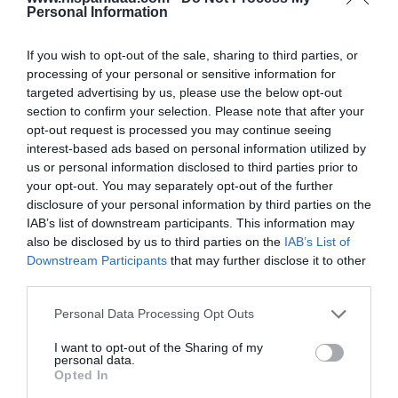
INTERNACIONAL
Personal Information
La bomba de Hiroshima no perseguía a
Occidente, la de Nagasaki sí: era la ciudad
católica del Japón
If you wish to opt-out of the sale, sharing to third parties, or
processing of your personal or sensitive information for
Eulogio López
08/08/26 06:00
targeted advertising by us, please use the below opt-out
section to confirm your selection. Please note that after your
SOCIEDAD
opt-out request is processed you may continue seeing
La batalla no es solo “híbrida” ni
“biopolítica”, sino espiritual... y la ganará la
interest-based ads based on personal information utilized by
Virgen
us or personal information disclosed to third parties prior to
your opt-out. You may separately opt-out of the further
Gabriel Galdón
08/08/26 06:00
disclosure of your personal information by third parties on the
SOCIEDAD
IAB’s list of downstream participants. This information may
Eslovaquia no admite el gaymonio...
also be disclosed by us to third parties on the
IAB’s List of
bendecido en otros miembros de la Unión
Downstream Participants
that may further disclose it to other
Europea
third parties.
Eulogio López
08/08/26 06:00
Personal Data Processing Opt Outs
I want to opt-out of the Sharing of my
Marcelo Gullo: “El trabajo de desmitificar la
personal data.
historia, de poner la verdadera, de
Opted In