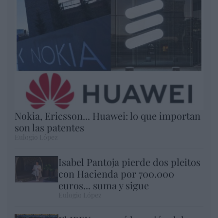
Nokia, Ericsson... Huawei: lo que importan
son las patentes
Eulogio López
Isabel Pantoja pierde dos pleitos
con Hacienda por 700.000
euros... suma y sigue
Eulogio López