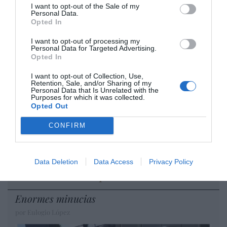
desmontar la falsificación, es un trabajo
I want to opt-out of the Sale of my
cristiano"
Personal Data.
Opted In
por Hispanidad
I want to opt-out of processing my
Artículos anteriores
Personal Data for Targeted Advertising.
Opted In
DIARIO DE LA CORRUPCIÓN SANCHISTA
I want to opt-out of Collection, Use,
Retention, Sale, and/or Sharing of my
Personal Data that Is Unrelated with the
Diario de la corrupción sanchista. Hazte
Purposes for which it was collected.
Oír se manifiesta delante de La Mareta:
Opted Out
“Pedro Sánchez es un criminal”
CONFIRM
por Redacción
Artículos anteriores
Data Deletion
Data Access
Privacy Policy
Opinión
Enormes minucias
por Eulogio López