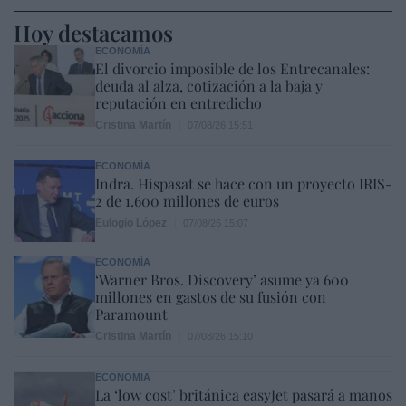
Hoy destacamos
ECONOMÍA
El divorcio imposible de los Entrecanales:
deuda al alza, cotización a la baja y
reputación en entredicho
Cristina Martín
07/08/26 15:51
ECONOMÍA
Indra. Hispasat se hace con un proyecto IRIS-
2 de 1.600 millones de euros
Eulogio López
07/08/26 15:07
ECONOMÍA
‘Warner Bros. Discovery’ asume ya 600
millones en gastos de su fusión con
Paramount
Cristina Martín
07/08/26 15:10
ECONOMÍA
La ‘low cost’ británica easyJet pasará a manos