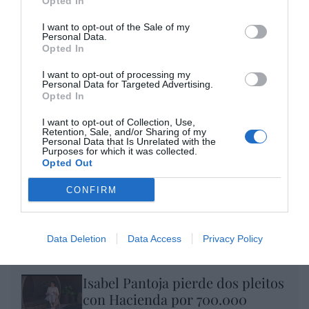
Opted In
Enormes minucias
I want to opt-out of the Sale of my
por Eulogio López
Personal Data.
Opted In
I want to opt-out of processing my
Personal Data for Targeted Advertising.
Opted In
I want to opt-out of Collection, Use,
Retention, Sale, and/or Sharing of my
Personal Data that Is Unrelated with the
Purposes for which it was collected.
Opted Out
CONFIRM
Nokia, Ericsson... Huawei: lo que importan
son las patentes
Data Deletion
Data Access
Privacy Policy
Eulogio López
Isabel Pantoja pierde dos pleitos
con Hacienda por 700.000