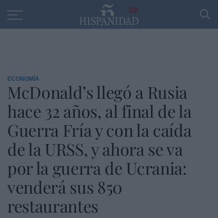
Educación
Entrevistas
PP
SANTANDER
R
30
ECONOMÍA
McDonald’s llegó a Rusia
hace 32 años, al final de la
Guerra Fría y con la caída
de la URSS, y ahora se va
por la guerra de Ucrania:
venderá sus 850
restaurantes