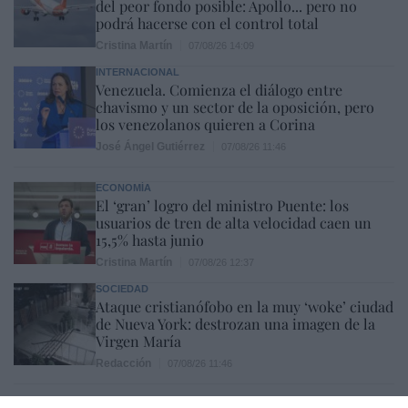
del peor fondo posible: Apollo... pero no
podrá hacerse con el control total
Cristina Martín
07/08/26 14:09
INTERNACIONAL
Venezuela. Comienza el diálogo entre
chavismo y un sector de la oposición, pero
los venezolanos quieren a Corina
José Ángel Gutiérrez
07/08/26 11:46
ECONOMÍA
El ‘gran’ logro del ministro Puente: los
usuarios de tren de alta velocidad caen un
15,5% hasta junio
Cristina Martín
07/08/26 12:37
SOCIEDAD
Ataque cristianófobo en la muy ‘woke’ ciudad
de Nueva York: destrozan una imagen de la
Virgen María
Redacción
07/08/26 11:46