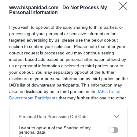
www.hispanidad.com -
Do Not Process My
Marcelo Gullo: “El trabajo de desmitificar la
Personal Information
historia, de poner la verdadera, de
desmontar la falsificación, es un trabajo
If you wish to opt-out of the sale, sharing to third parties, or
cristiano"
processing of your personal or sensitive information for
targeted advertising by us, please use the below opt-out
por Hispanidad
section to confirm your selection. Please note that after your
Artículos anteriores
opt-out request is processed you may continue seeing
interest-based ads based on personal information utilized by
DIARIO DE LA CORRUPCIÓN SANCHISTA
us or personal information disclosed to third parties prior to
your opt-out. You may separately opt-out of the further
disclosure of your personal information by third parties on the
Diario de la corrupción sanchista. Hazte
IAB’s list of downstream participants. This information may
Oír se manifiesta delante de La Mareta:
also be disclosed by us to third parties on the
IAB’s List of
“Pedro Sánchez es un criminal”
Downstream Participants
that may further disclose it to other
third parties.
por Redacción
Artículos anteriores
Personal Data Processing Opt Outs
I want to opt-out of the Sharing of my
Opinión
personal data.