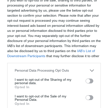
If you wish to opt-out of the sale, sharing to third parties, or
processing of your personal or sensitive information for
DIARIO DE LA CORRUPCIÓN SANCHISTA
targeted advertising by us, please use the below opt-out
section to confirm your selection. Please note that after your
Diario de la corrupción sanchista. Hazte
opt-out request is processed you may continue seeing
Oír se manifiesta delante de La Mareta:
interest-based ads based on personal information utilized by
“Pedro Sánchez es un criminal”
us or personal information disclosed to third parties prior to
your opt-out. You may separately opt-out of the further
por Redacción
disclosure of your personal information by third parties on the
IAB’s list of downstream participants. This information may
Artículos anteriores
also be disclosed by us to third parties on the
IAB’s List of
Downstream Participants
that may further disclose it to other
Opinión
third parties.
Enormes minucias
Personal Data Processing Opt Outs
por Eulogio López
I want to opt-out of the Sharing of my
personal data.
Opted In
I want to opt-out of the Sale of my
Personal Data.
Opted In