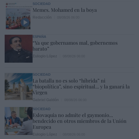
SOCIEDAD
Memes. Mohamed en la boya
Redacción
08/08/26 06:00
ESPAÑA
“Ya que gobernamos mal, gobernemos
barato”
Eulogio López
08/08/26 06:00
SOCIEDAD
La batalla no es solo “híbrida” ni
“biopolítica”, sino espiritual... y la ganará la
Virgen
Gabriel Galdón
08/08/26 06:00
SOCIEDAD
Eslovaquia no admite el gaymonio...
bendecido en otros miembros de la Unión
Europea
Eulogio López
08/08/26 06:00