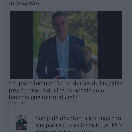
Argumentos
Eclipse Sánchez: "No te olvides de las gafas
protectoras. Así, el 12 de agosto sólo
tendrás que mirar al cielo"
Hispanidad
Vox pide devolver a los hijos con
sus padres... y es fascista...el PNV
opina lo mismo... y es