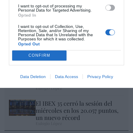
I want to opt-out of processing my
Personal Data for Targeted Advertising.
Opted In
I want to opt-out of Collection, Use,
Retention, Sale, and/or Sharing of my
Personal Data that Is Unrelated with the
Nokia, Ericsson... Huawei: lo que importan
Purposes for which it was collected.
Opted Out
son las patentes
Eulogio López
CONFIRM
Isabel Pantoja pierde dos pleitos
con Hacienda por 700.000
Data Deletion
Data Access
Privacy Policy
euros... suma y sigue
Eulogio López
El IBEX 35 cerró la sesión del
miércoles en los 20.057 puntos,
un nuevo récord
Eulogio López