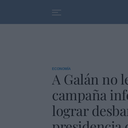
Educación
Entrevistas
ECONOMÍA
A Galán no le
campaña info
lograr desba
presidencia 