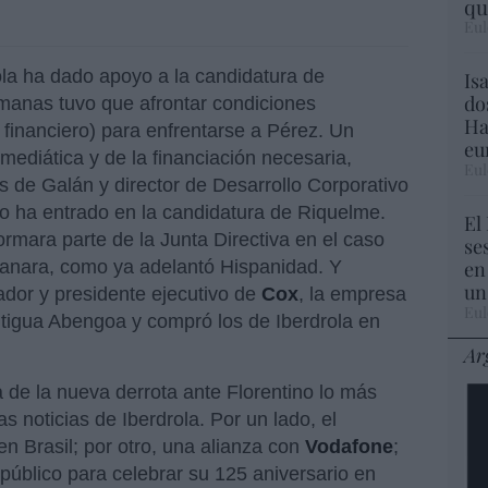
qu
Eul
ola ha dado apoyo a la candidatura de
Is
do
manas tuvo que afrontar condiciones
Ha
 financiero) para enfrentarse a Pérez. Un
eu
mediática y de la financiación necesaria,
Eul
os de Galán y director de Desarrollo Corporativo
no ha entrado en la candidatura de Riquelme.
El
rmara parte de la Junta Directiva en el caso
se
en
ganara, como ya adelantó Hispanidad. Y
un
dor y presidente ejecutivo de
Cox
, la empresa
Eul
ntigua Abengoa y compró los de Iberdrola en
Ar
 de la nueva derrota ante Florentino lo más
 noticias de Iberdrola. Por un lado, el
n Brasil; por otro, una alianza con
Vodafone
;
l público para celebrar su 125 aniversario en