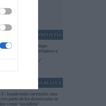
paña. Tenemos un
bierno en
nnivencia con
rruecos”: acusa una
utí
panidad
ENTREVISTAS
uropa lleva mucho tiempo
iendo aranceles y cortapisas a
oductos y compañías
ricanas (y europeas)”
Ana Sánchez Arjona
culos anteriores
LA CASA BLANCA
U. Inquietante escenario: una
cera parte de los demócratas se
ine como “socialista”