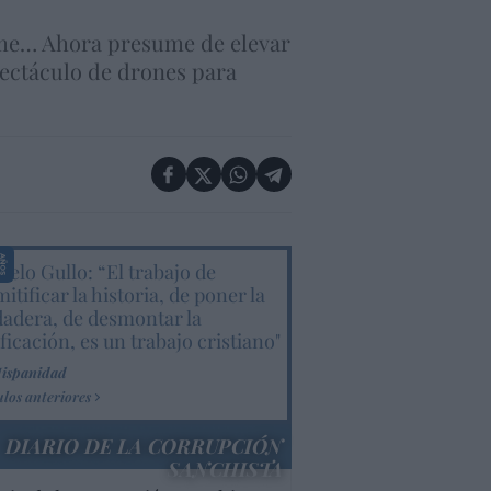
elme… Ahora presume de elevar
spectáculo de drones para
elo Gullo: “El trabajo de
itificar la historia, de poner la
dadera, de desmontar la
ificación, es un trabajo cristiano"
Hispanidad
ulos anteriores
DIARIO DE LA CORRUPCIÓN
SANCHISTA