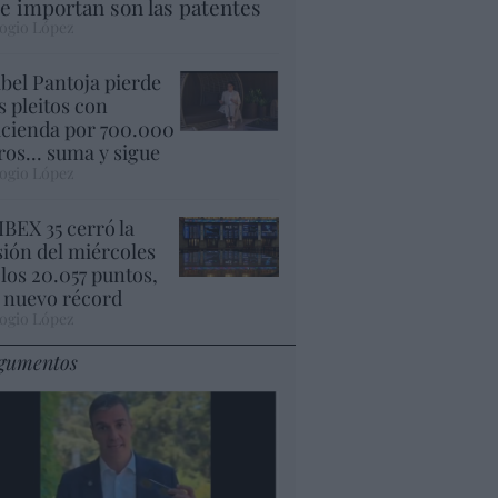
e importan son las patentes
ogio López
abel Pantoja pierde
s pleitos con
cienda por 700.000
ros... suma y sigue
ogio López
 IBEX 35 cerró la
sión del miércoles
 los 20.057 puntos,
 nuevo récord
ogio López
gumentos