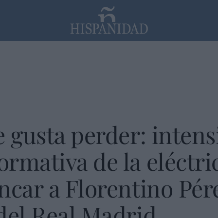
PP
SANTANDER
Religión
 gusta perder: intensi
rmativa de la eléctric
ncar a Florentino Pére
del Real Madrid