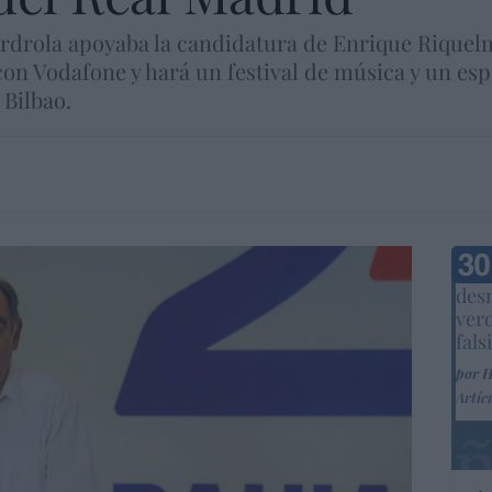
berdrola apoyaba la candidatura de Enrique Riqu
a con Vodafone y hará un festival de música y un e
 Bilbao.
Marc
desm
ver
fals
por 
Artíc