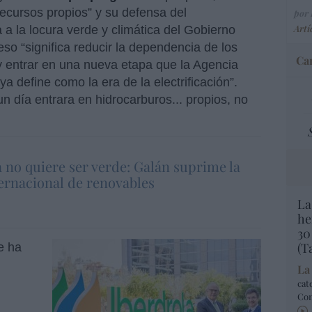
recursos propios” y su defensa del
por 
Artí
a la locura verde y climática del Gobierno
 “significa reducir la dependencia de los
Car
y entrar en una nueva etapa que la Agencia
ya define como la era de la electrificación”.
un día entrara en hidrocarburos... propios, no
a no quiere ser verde: Galán suprime la
ternacional de renovables
La
he
30
(T
e ha
La
cat
Co