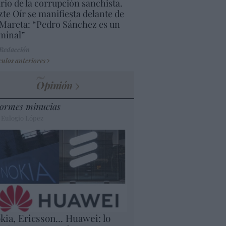
rio de la corrupción sanchista.
te Oír se manifiesta delante de
Mareta: “Pedro Sánchez es un
minal”
 Redacción
culos anteriores
Opinión
ormes minucias
 Eulogio López
kia, Ericsson... Huawei: lo