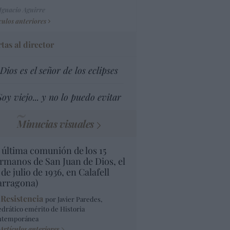
Ignacio Aguirre
culos anteriores
tas al director
Dios es el señor de los eclipses
Soy viejo... y no lo puedo evitar
Minucias visuales
 última comunión de los 15
rmanos de San Juan de Dios, el
 de julio de 1936, en Calafell
arragona)
 Resistencia
por Javier Paredes,
edrático emérito de Historia
ntemporánea
Artículos anteriores