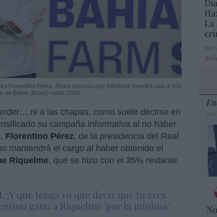
Dia
Haz
La 
cri
por
Artí
tra Florentino Pérez. Ahora anuncia que Iberdrola invertirá casi 4.500
do de Bahía (Brasil) hasta 2030
En
erder… ni a las chapas, como suele decirse en
por
tensificado su campaña informativa al no haber
l,
Florentino Pérez
, de la presidencia del Real
o mantendrá el cargo al haber obtenido el
ue Riquelme
, que se hizo con el 35% restante.
. ¡Y que tenga yo que decir que tú eres
entino ganó a Riquelme 'por la mínima'
No