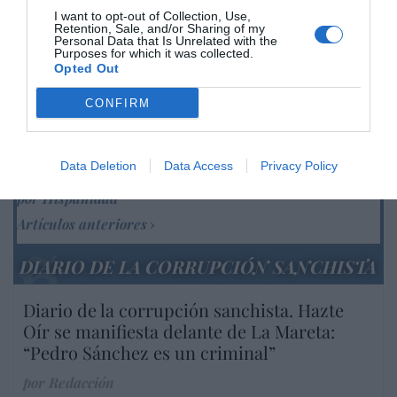
Europea
I want to opt-out of Collection, Use,
Retention, Sale, and/or Sharing of my
Eulogio López
08/08/26 06:00
Personal Data that Is Unrelated with the
Purposes for which it was collected.
Opted Out
Marcelo Gullo: “El trabajo de desmitificar la
CONFIRM
historia, de poner la verdadera, de
desmontar la falsificación, es un trabajo
cristiano"
Data Deletion
Data Access
Privacy Policy
por Hispanidad
Artículos anteriores
DIARIO DE LA CORRUPCIÓN SANCHISTA
Diario de la corrupción sanchista. Hazte
Oír se manifiesta delante de La Mareta:
“Pedro Sánchez es un criminal”
por Redacción