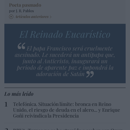
Poeta pasmado
por J. R. Pablos
Artículos anteriores
El Reinado Eucarístico
El papa Francisco será cruelmente
asesinado. Le sucederá un antipapa que,
junto al Anticristo, inaugurará un
periodo de aparente paz e impondrá la
adoración de Satán
Lo más leído
Telefónica. Situación límite: bronca en Reino
Unido, el riesgo de deuda en el alero... y Enrique
Goñi reivindica la Presidencia