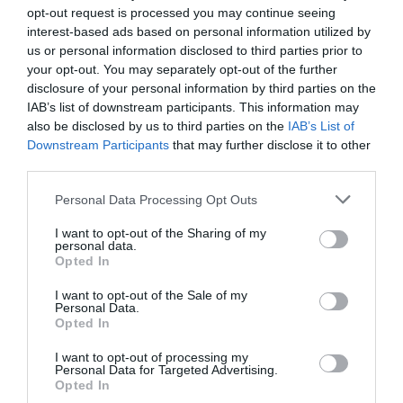
opt-out request is processed you may continue seeing
interest-based ads based on personal information utilized by
INTERNACIONAL
us or personal information disclosed to third parties prior to
Colombia. La bancada provida impulsa una
your opt-out. You may separately opt-out of the further
reforma para incluir que el derecho a la vida
disclosure of your personal information by third parties on the
es inviolable “desde la fecundación”
IAB’s list of downstream participants. This information may
José Ángel Gutiérrez
08/08/26 06:00
also be disclosed by us to third parties on the
IAB’s List of
Downstream Participants
that may further disclose it to other
INTERNACIONAL
La bomba de Hiroshima no perseguía a
third parties.
Occidente, la de Nagasaki sí: era la ciudad
católica del Japón
Personal Data Processing Opt Outs
Eulogio López
08/08/26 06:00
I want to opt-out of the Sharing of my
personal data.
Opted In
SOCIEDAD
La batalla no es solo “híbrida” ni
“biopolítica”, sino espiritual... y la ganará la
I want to opt-out of the Sale of my
Personal Data.
Virgen
Opted In
Gabriel Galdón
08/08/26 06:00
I want to opt-out of processing my
SOCIEDAD
Personal Data for Targeted Advertising.
Eslovaquia no admite el gaymonio...
Opted In
bendecido en otros miembros de la Unión