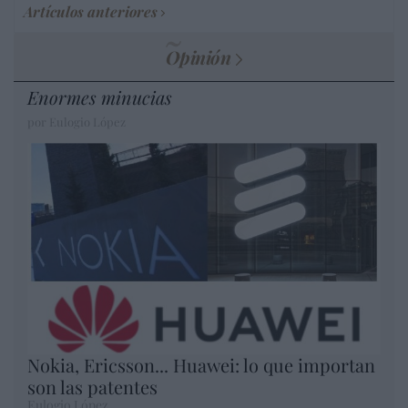
Artículos anteriores
Opinión
Enormes minucias
por Eulogio López
Nokia, Ericsson... Huawei: lo que importan
son las patentes
Eulogio López