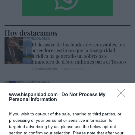
Hoy destacamos
ECONOMÍA
El desastre de los laudos de renovables: los
acreedores estiman que la inseguridad
jurídica ha generado un sobrecoste
financiero de 6.600 millones para el Tesoro
Cristina Martín
08/08/26 06:00
ECONOMÍA
Seamos más responsables: no siempre el
banco tiene la culpa
www.hispanidad.com -
Do Not Process My
Personal Information
Eulogio López
08/08/26 06:00
If you wish to opt-out of the sale, sharing to third parties, or
SOCIEDAD
Memes. Mohamed en la boya
processing of your personal or sensitive information for
targeted advertising by us, please use the below opt-out
Redacción
08/08/26 06:00
section to confirm your selection. Please note that after your