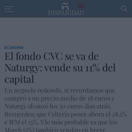
Educación
Entrevistas
PP
SANTANDER
R
30
ECONOMÍA
El fondo CVC se va de
Naturgy: vende su 11% del
capital
Un negocio redondo, si recordamos que
compró a un precio medio de 18 euros y
Naturgy alcanzó los 30 euros días atrás.
Recuerden que Criteria posee ahora el 28,5%
e IFM el 15%. Y lo más probable es que los
March (5%) también vendan en breve.