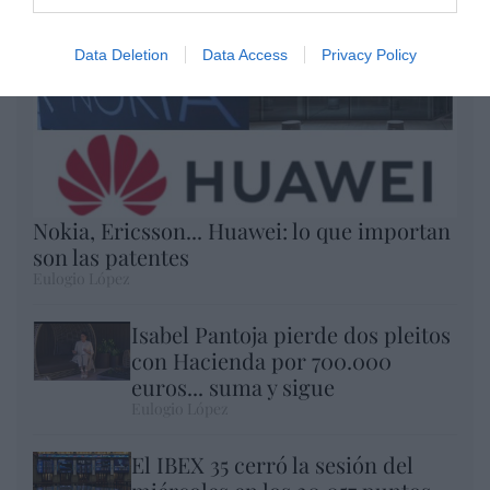
Data Deletion
Data Access
Privacy Policy
Nokia, Ericsson... Huawei: lo que importan
son las patentes
Eulogio López
Isabel Pantoja pierde dos pleitos
con Hacienda por 700.000
euros... suma y sigue
Eulogio López
El IBEX 35 cerró la sesión del