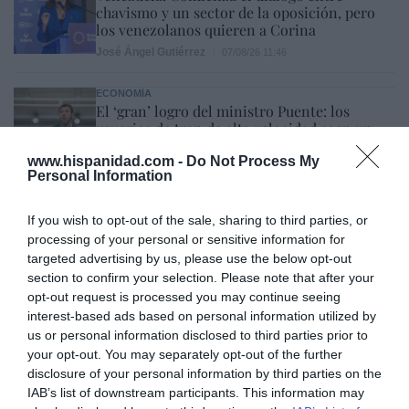
chavismo y un sector de la oposición, pero
los venezolanos quieren a Corina
José Ángel Gutiérrez
07/08/26 11:46
ECONOMÍA
El ‘gran’ logro del ministro Puente: los
usuarios de tren de alta velocidad caen un
15,5% hasta junio
www.hispanidad.com -
Do Not Process My
Cristina Martín
07/08/26 12:37
Personal Information
SOCIEDAD
Ataque cristianófobo en la muy ‘woke’ ciudad
If you wish to opt-out of the sale, sharing to third parties, or
de Nueva York: destrozan una imagen de la
processing of your personal or sensitive information for
Virgen María
targeted advertising by us, please use the below opt-out
Redacción
07/08/26 11:46
section to confirm your selection. Please note that after your
opt-out request is processed you may continue seeing
interest-based ads based on personal information utilized by
us or personal information disclosed to third parties prior to
Marcelo Gullo: “El trabajo de desmitificar la
your opt-out. You may separately opt-out of the further
historia, de poner la verdadera, de
disclosure of your personal information by third parties on the
desmontar la falsificación, es un trabajo
IAB’s list of downstream participants. This information may
cristiano"