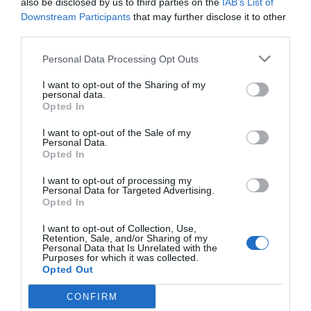
also be disclosed by us to third parties on the
IAB’s List of
Downstream Participants
that may further disclose it to other
por Hispanidad
third parties.
Artículos anteriores
Personal Data Processing Opt Outs
DIARIO DE LA CORRUPCIÓN SANCHISTA
I want to opt-out of the Sharing of my
personal data.
Opted In
Diario de la corrupción sanchista. Hazte
Oír se manifiesta delante de La Mareta:
I want to opt-out of the Sale of my
“Pedro Sánchez es un criminal”
Personal Data.
Opted In
por Redacción
I want to opt-out of processing my
Artículos anteriores
Personal Data for Targeted Advertising.
Opted In
Opinión
I want to opt-out of Collection, Use,
Retention, Sale, and/or Sharing of my
Personal Data that Is Unrelated with the
Enormes minucias
Purposes for which it was collected.
Opted Out
por Eulogio López
CONFIRM