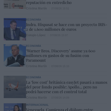
reputación en entredicho
Cristina Martín
07/08/26 15:51
ECONOMÍA
Indra. Hispasat se hace con un proyecto IRIS-
2 de 1.600 millones de euros
Eulogio López
07/08/26 15:07
ECONOMÍA
‘Warner Bros. Discovery’ asume ya 600
millones en gastos de su fusión con
Paramount
Cristina Martín
07/08/26 15:10
ECONOMÍA
La ‘low cost’ británica easyJet pasará a manos
del peor fondo posible: Apollo... pero no
podrá hacerse con el control total
Cristina Martín
07/08/26 14:09
INTERNACIONAL
Venezuela. Comienza el diálogo entre