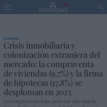
Educación
Entrevistas
PP
SANTANDER
R
30
ECONOMÍA
Crisis inmobiliaria y
colonización extranjera del
mercado: la compraventa
de viviendas (9,7%) y la firma
de hipotecas (17,8%) se
desploman en 2023
La compraventa baja, pero cae aún más la