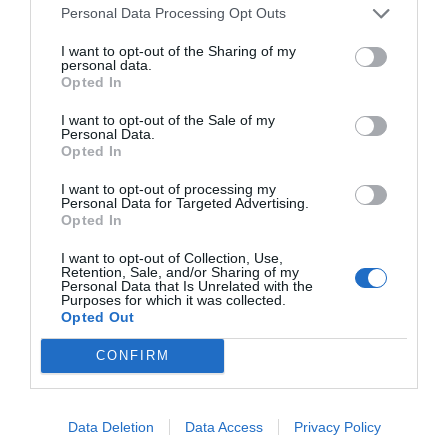
“Pedro Sánchez es un criminal”
Personal Data Processing Opt Outs
por Redacción
I want to opt-out of the Sharing of my
Artículos anteriores
personal data.
Opted In
Opinión
I want to opt-out of the Sale of my
Personal Data.
Opted In
Enormes minucias
por Eulogio López
I want to opt-out of processing my
Personal Data for Targeted Advertising.
Opted In
I want to opt-out of Collection, Use,
Retention, Sale, and/or Sharing of my
Personal Data that Is Unrelated with the
Purposes for which it was collected.
Opted Out
CONFIRM
Data Deletion
Data Access
Privacy Policy