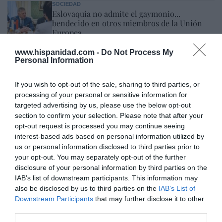
SOCIEDAD
Eslovaquia no admite el gaymonio...
bendecido en otros miembros de la Unión
Europea
Eulogio López
08/08/26 06:00
www.hispanidad.com -
Do Not Process My
Personal Information
Marcelo Gullo: “El trabajo de desmitificar la
If you wish to opt-out of the sale, sharing to third parties, or
historia, de poner la verdadera, de
processing of your personal or sensitive information for
targeted advertising by us, please use the below opt-out
desmontar la falsificación, es un trabajo
section to confirm your selection. Please note that after your
cristiano"
opt-out request is processed you may continue seeing
por Hispanidad
interest-based ads based on personal information utilized by
us or personal information disclosed to third parties prior to
Artículos anteriores
your opt-out. You may separately opt-out of the further
disclosure of your personal information by third parties on the
DIARIO DE LA CORRUPCIÓN SANCHISTA
IAB’s list of downstream participants. This information may
also be disclosed by us to third parties on the
IAB’s List of
Diario de la corrupción sanchista. Hazte
Downstream Participants
that may further disclose it to other
Oír se manifiesta delante de La Mareta:
third parties.