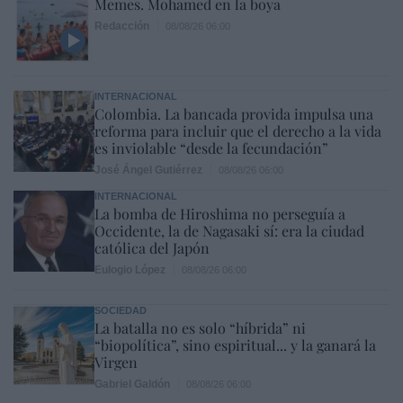
Memes. Mohamed en la boya
Redacción
08/08/26 06:00
INTERNACIONAL
Colombia. La bancada provida impulsa una
reforma para incluir que el derecho a la vida
es inviolable “desde la fecundación”
José Ángel Gutiérrez
08/08/26 06:00
INTERNACIONAL
La bomba de Hiroshima no perseguía a
Occidente, la de Nagasaki sí: era la ciudad
católica del Japón
Eulogio López
08/08/26 06:00
SOCIEDAD
La batalla no es solo “híbrida” ni
“biopolítica”, sino espiritual... y la ganará la
Virgen
Gabriel Galdón
08/08/26 06:00