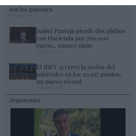
Nokia, Ericsson... Huawei: lo que importan
son las patentes
Eulogio López
Isabel Pantoja pierde dos pleitos
con Hacienda por 700.000
euros... suma y sigue
Eulogio López
El IBEX 35 cerró la sesión del
miércoles en los 20.057 puntos,
un nuevo récord
Eulogio López
Argumentos