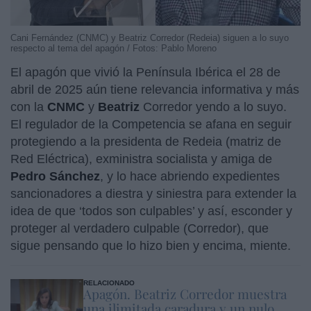
Cani Fernández (CNMC) y Beatriz Corredor (Redeia) siguen a lo suyo
respecto al tema del apagón / Fotos: Pablo Moreno
El apagón que vivió la Península Ibérica el 28 de
abril de 2025 aún tiene relevancia informativa y más
con la
CNMC
y
Beatriz
Corredor yendo a lo suyo.
El regulador de la Competencia se afana en seguir
protegiendo a la presidenta de Redeia (matriz de
Red Eléctrica), exministra socialista y amiga de
Pedro
Sánchez
, y lo hace abriendo expedientes
sancionadores a diestra y siniestra para extender la
idea de que ‘todos son culpables’ y así, esconder y
proteger al verdadero culpable (Corredor), que
sigue pensando que lo hizo bien y encima, miente.
RELACIONADO
Apagón. Beatriz Corredor muestra
una ilimitada caradura y un nulo