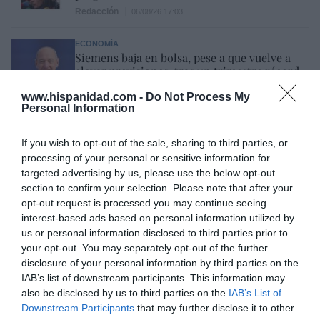
Redacción
06/08/26 17:03
ECONOMÍA
Siemens baja en bolsa, pese a que vuelve a
elevar previsiones, tras un trimestre récord
Cristina Martín
06/08/26 15:12
www.hispanidad.com -
Do Not Process My
Personal Information
OPINIÓN
“Sánchez es un sinvergüenza que ha
If you wish to opt-out of the sale, sharing to third parties, or
abandonado a su país, porque Ceuta es
processing of your personal or sensitive information for
España. Tenemos un Gobierno en
connivencia con Marruecos”: acusa una ceutí
targeted advertising by us, please use the below opt-out
section to confirm your selection. Please note that after your
Hispanidad
06/08/26 11:30
opt-out request is processed you may continue seeing
interest-based ads based on personal information utilized by
us or personal information disclosed to third parties prior to
Marcelo Gullo: “El trabajo de desmitificar la
your opt-out. You may separately opt-out of the further
historia, de poner la verdadera, de
disclosure of your personal information by third parties on the
IAB’s list of downstream participants. This information may
desmontar la falsificación, es un trabajo
also be disclosed by us to third parties on the
IAB’s List of
cristiano"
Downstream Participants
that may further disclose it to other