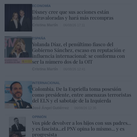
ECONOMÍA
Disney cree que sus acciones están
infravaloradas y hará más recompras
Cristina Martín
06/08/26 17:11
ESPAÑA
Yolanda Díaz, el penúltimo fiasco del
Gobierno Sánchez, escaso en reputación e
influencia internacional: se conforma con
ser la número dos de la OIT
Cristina Martín
06/08/26 12:41
INTERNACIONAL
Colombia. De la Espriella toma posesión
como presidente, entre amenazas terroristas
del ELN y el sabotaje de la Izquierda
José Ángel Gutiérrez
06/08/26 12:35
OPINIÓN
Vox pide devolver a los hijos con sus padres...
y es fascista...el PNV opina lo mismo... y es
progresista