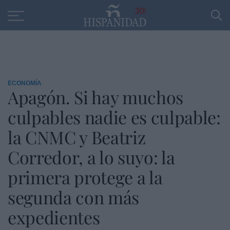
Educación
Entrevistas
PP
SANTANDER
R
30
ECONOMÍA
Apagón. Si hay muchos
culpables nadie es culpable:
la CNMC y Beatriz
Corredor, a lo suyo: la
primera protege a la
segunda con más
expedientes