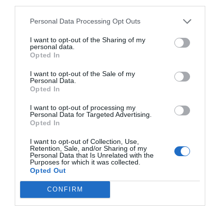
por Hispanidad
third parties.
Artículos anteriores
Personal Data Processing Opt Outs
DIARIO DE LA CORRUPCIÓN SANCHISTA
I want to opt-out of the Sharing of my
personal data.
Opted In
Diario de la corrupción sanchista. La
I want to opt-out of the Sale of my
Audiencia Nacional prorroga seis meses la
Personal Data.
investigación del caso Koldo, ante el
Opted In
ingente material incautado por la UCO
I want to opt-out of processing my
Personal Data for Targeted Advertising.
por Redacción
Opted In
Artículos anteriores
I want to opt-out of Collection, Use,
Retention, Sale, and/or Sharing of my
Opinión
Personal Data that Is Unrelated with the
Purposes for which it was collected.
Opted Out
Enormes minucias
CONFIRM
por Eulogio López