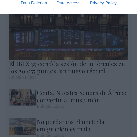
Data Deletion
Data Access
Privacy Policy
El IBEX 35 cerró la sesión del miércoles en
los 20.057 puntos, un nuevo récord
Eulogio López
Ceuta. Nuestra Señora de África:
convertir al musulmán
Eulogio López
No perdamos el norte: la
emigración es mala
Eulogio López