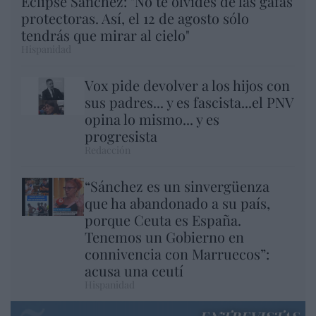
Eclipse Sánchez: "No te olvides de las gafas
protectoras. Así, el 12 de agosto sólo
tendrás que mirar al cielo"
Hispanidad
Vox pide devolver a los hijos con
sus padres... y es fascista...el PNV
opina lo mismo... y es
progresista
Redacción
“Sánchez es un sinvergüenza
que ha abandonado a su país,
porque Ceuta es España.
Tenemos un Gobierno en
connivencia con Marruecos”:
acusa una ceutí
Hispanidad