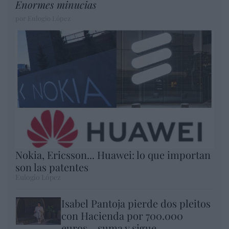
Enormes minucias
por Eulogio López
Nokia, Ericsson... Huawei: lo que importan
son las patentes
Eulogio López
Isabel Pantoja pierde dos pleitos
con Hacienda por 700.000
euros... suma y sigue