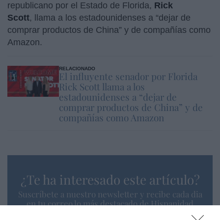
republicano por el Estado de Florida,
Rick
Scott
, llama a los estadounidenses a “dejar de
comprar productos de China” y de compañías como
Amazon.
RELACIONADO
El influyente senador por Florida
Rick Scott llama a los
estadounidenses a “dejar de
comprar productos de China” y de
compañías como Amazon
¿Te ha interesado este artículo?
Suscríbete a nuestro newsletter y recibe cada dia
en tu correo lo más destacado de Hispanidad