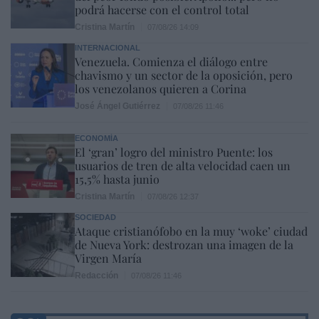
podrá hacerse con el control total
Cristina Martín
07/08/26 14:09
INTERNACIONAL
Venezuela. Comienza el diálogo entre
chavismo y un sector de la oposición, pero
los venezolanos quieren a Corina
José Ángel Gutiérrez
07/08/26 11:46
ECONOMÍA
El ‘gran’ logro del ministro Puente: los
usuarios de tren de alta velocidad caen un
15,5% hasta junio
Cristina Martín
07/08/26 12:37
SOCIEDAD
Ataque cristianófobo en la muy ‘woke’ ciudad
de Nueva York: destrozan una imagen de la
Virgen María
Redacción
07/08/26 11:46