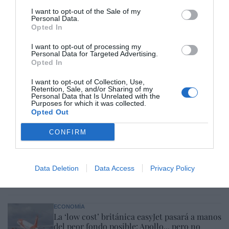
Hoy destacamos
I want to opt-out of the Sale of my
Personal Data.
ECONOMÍA
Opted In
El divorcio imposible de los Entrecanales:
deuda al alza, cotización a la baja y
I want to opt-out of processing my
reputación en entredicho
Personal Data for Targeted Advertising.
Opted In
Cristina Martín
07/08/26 15:51
I want to opt-out of Collection, Use,
ECONOMÍA
Retention, Sale, and/or Sharing of my
Indra. Hispasat se hace con un proyecto IRIS-
Personal Data that Is Unrelated with the
Purposes for which it was collected.
2 de 1.600 millones de euros
Opted Out
Eulogio López
07/08/26 15:07
CONFIRM
ECONOMÍA
‘Warner Bros. Discovery’ asume ya 600
millones en gastos de su fusión con
Data Deletion
Data Access
Privacy Policy
Paramount
Cristina Martín
07/08/26 15:10
ECONOMÍA
La ‘low cost’ británica easyJet pasará a manos
del peor fondo posible: Apollo... pero no