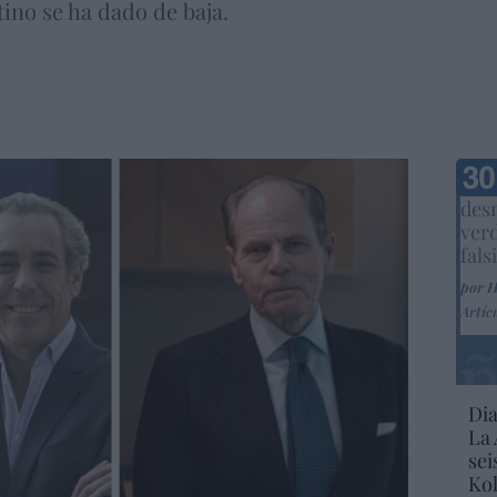
tino se ha dado de baja.
Marc
desm
ver
fals
por 
Artíc
Dia
La 
sei
Kol