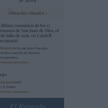
de África
Minucias visuales
 última comunión de los 15
rmanos de San Juan de Dios, el
 de julio de 1936, en Calafell
arragona)
 Resistencia
por Javier Paredes,
edrático emérito de Historia
ntemporánea
Artículos anteriores
ego
eta pasmado
 J. R. Pablos
Artículos anteriores
El Reinado