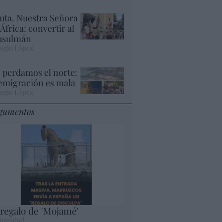
uta. Nuestra Señora
 África: convertir al
sulmán
ogio López
 perdamos el norte:
 emigración es mala
ogio López
gumentos
 regalo de 'Mojamé'
panidad