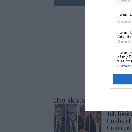
Opted 
I want t
Opted 
I want 
Advertis
Opted 
I want t
of my P
was col
Opted 
Hoy destacamos
ECONOMÍA
Telefónic
Unido, el
Goñi reiv