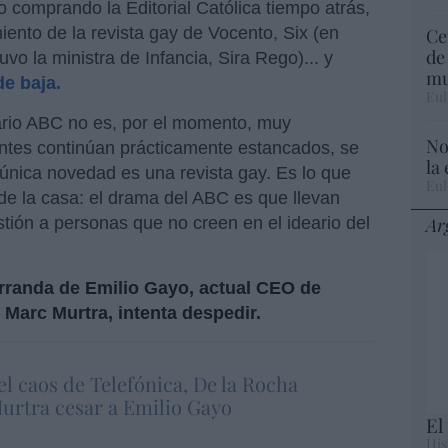
o comprando la Editorial Católica tiempo atrás,
iento de la revista gay de Vocento, Six (en
Ce
de
uvo la ministra de Infancia, Sira Rego)... y
mu
de baja.
Eul
iario ABC no es, por el momento, muy
No
rentes continúan prácticamente estancados, se
la
 única novedad es una revista gay. Es lo que
Eul
 de la casa: el drama del ABC es que llevan
Ar
stión a personas que no creen en el ideario del
arranda de Emilio Gayo, actual CEO de
, Marc Murtra, intenta despedir.
l caos de Telefónica, De la Rocha
urtra cesar a Emilio Gayo
El
His