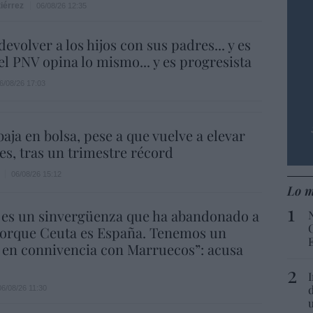
iérrez
06/08/26 12:35
evolver a los hijos con sus padres... y es
.el PNV opina lo mismo... y es progresista
6/08/26 17:03
aja en bolsa, pese a que vuelve a elevar
es, tras un trimestre récord
06/08/26 15:12
Lo m
 es un sinvergüenza que ha abandonado a
porque Ceuta es España. Tenemos un
 en connivencia con Marruecos”: acusa
06/08/26 11:30