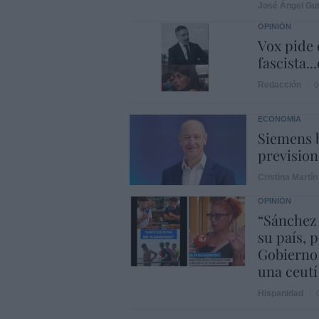
José Ángel Gut
OPINIÓN
Vox pide d
fascista..
Redacción
0
ECONOMÍA
Siemens b
prevision
Cristina Martín
OPINIÓN
“Sánchez
su país, 
Gobierno
una ceutí
Hispanidad