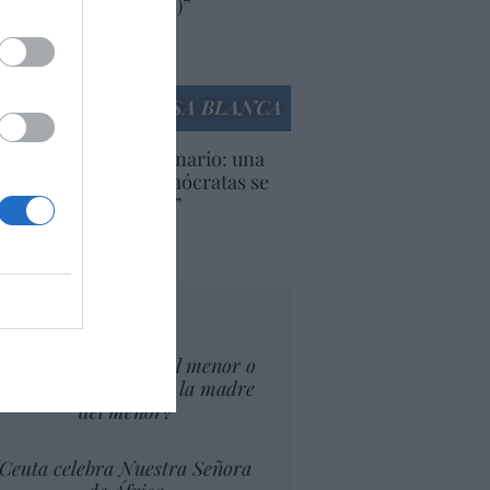
ricanas (y europeas)”
Ana Sánchez Arjona
culos anteriores
LA CASA BLANCA
U. Inquietante escenario: una
cera parte de los demócratas se
ine como “socialista”
Ignacio Aguirre
culos anteriores
tas al director
¿El Superior interés el menor o
el superior interés de la madre
del menor?
Ceuta celebra Nuestra Señora