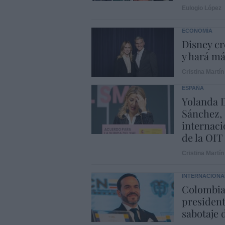
Eulogio López
ECONOMÍA
Disney cr
y hará m
Cristina Martín
ESPAÑA
Yolanda D
Sánchez, 
internaci
de la OIT
Cristina Martín
INTERNACIONA
Colombia.
president
sabotaje 