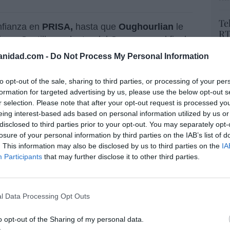
Te
nfianza en
PRISA,
hasta que
Oughourlian
le
RT
 a Santillana, dentro del Grupo pero al final,
lo
ABC... que continúa en crisis.
Ce
anidad.com -
Do Not Process My Personal Information
li
rcía Paramés,
invirtió en Vocento hasta un
di
to opt-out of the sale, sharing to third parties, or processing of your per
empieza a dar muestras de cansancio.
hu
formation for targeted advertising by us, please use the below opt-out s
po
r selection. Please note that after your opt-out request is processed y
His
eing interest-based ads based on personal information utilized by us or
disclosed to third parties prior to your opt-out. You may separately opt-
Cu
losure of your personal information by third parties on the IAB’s list of
resado este artículo?
tu
. This information may also be disclosed by us to third parties on the
IA
Red
Participants
that may further disclose it to other third parties.
tro newsletter y recibe cada dia
o más destacado de Hispanidad
l Data Processing Opt Outs
“E
pon
iones legales
o opt-out of the Sharing of my personal data.
pr