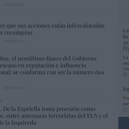
06/08/26 16:47
ee que sus acciones están infravaloradas
La
ás recompras
he
30
06/08/26 17:11
(T
íaz, el penúltimo fiasco del Gobierno
La
cat
escaso en reputación e influencia
Co
onal: se conforma con ser la número dos
Fu
06/08/26 12:41
Po
L
por
 De la Espriella toma posesión como
e, entre amenazas terroristas del ELN y el
de la Izquierda