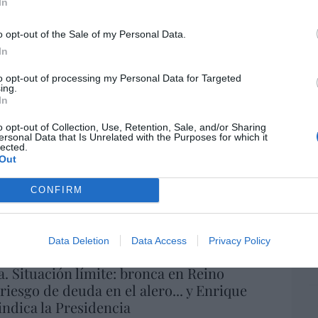
ame
In
por 
o opt-out of the Sale of my Personal Data.
Artí
In
to opt-out of processing my Personal Data for Targeted
ing.
In
EEU
ter
o opt-out of Collection, Use, Retention, Sale, and/or Sharing
def
ersonal Data that Is Unrelated with the Purposes for which it
lected.
por 
Out
Artí
CONFIRM
Car
Data Deletion
Data Access
Privacy Policy
a. Situación límite: bronca en Reino
 riesgo de deuda en el alero... y Enrique
indica la Presidencia