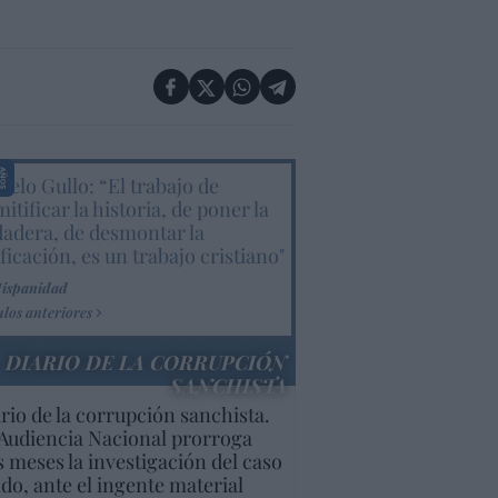
elo Gullo: “El trabajo de
itificar la historia, de poner la
dadera, de desmontar la
ificación, es un trabajo cristiano"
Hispanidad
ulos anteriores
DIARIO DE LA CORRUPCIÓN
SANCHISTA
rio de la corrupción sanchista.
Audiencia Nacional prorroga
s meses la investigación del caso
do, ante el ingente material