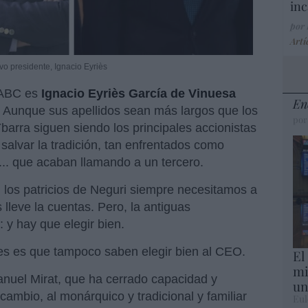
inc
por
Artí
vo presidente, Ignacio Eyriès
-ABC es
Ignacio Eyriès García de Vinuesa
En
Aunque sus apellidos sean más largos que los
por
 Ybarra siguen siendo los principales accionistas
salvar la tradición, tan enfrentados como
... que acaban llamando a un tercero.
: los patricios de Neguri siempre necesitamos a
lleve la cuentas. Pero, la antiguas
y hay que elegir bien.
es es que tampoco saben elegir bien al CEO.
El
mi
anuel Mirat, que ha cerrado capacidad y
un
cambio, al monárquico y tradicional y familiar
Eul