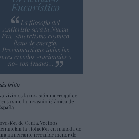
Eucarístico
La filosofía del
Anticristo será la Nueva
Era. Sincretismo cósmico
lleno de energía.
Proclamará que todos los
seres creados -racionales o
no- son iguales…
ás leído
No vivimos la invasión marroquí de
Ceuta sino la invasión islámica de
España
Invasión de Ceuta. Vecinos
denuncian la violación en manada de
una inmigrante irregular menor de