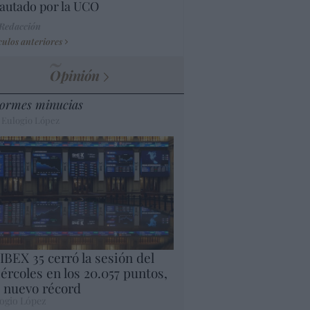
autado por la UCO
 Redacción
culos anteriores
Opinión
ormes minucias
 Eulogio López
 IBEX 35 cerró la sesión del
ércoles en los 20.057 puntos,
 nuevo récord
ogio López