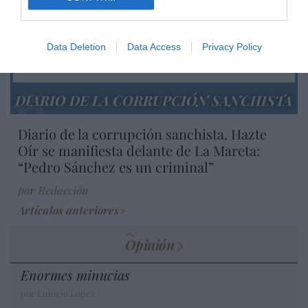
desmontar la falsificación, es un trabajo
cristiano"
por Hispanidad
Data Deletion
Data Access
Privacy Policy
Artículos anteriores
DIARIO DE LA CORRUPCIÓN SANCHISTA
Diario de la corrupción sanchista. Hazte
Oír se manifiesta delante de La Mareta:
“Pedro Sánchez es un criminal”
por Redacción
Artículos anteriores
Opinión
Enormes minucias
por Eulogio López