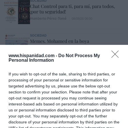
SOCIEDAD
Chat Control para ti, para mí, para todos,
¡por tu seguridad!
Humberto Pérez-Tomé
08/08/26 06:00
SOCIEDAD
Memes. Mohamed en la boya
Redacción
08/08/26 06:00
www.hispanidad.com -
Do Not Process My
Personal Information
ESPAÑA
“Ya que gobernamos mal, gobernemos
If you wish to opt-out of the sale, sharing to third parties, or
barato”
processing of your personal or sensitive information for
Eulogio López
08/08/26 06:00
targeted advertising by us, please use the below opt-out
section to confirm your selection. Please note that after your
opt-out request is processed you may continue seeing
SOCIEDAD
interest-based ads based on personal information utilized by
La batalla no es solo “híbrida” ni
us or personal information disclosed to third parties prior to
“biopolítica”, sino espiritual... y la ganará la
your opt-out. You may separately opt-out of the further
Virgen
disclosure of your personal information by third parties on the
Gabriel Galdón
08/08/26 06:00
IAB’s list of downstream participants. This information may