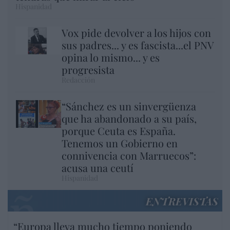
Hispanidad
Vox pide devolver a los hijos con
sus padres... y es fascista...el PNV
opina lo mismo... y es
progresista
Redacción
“Sánchez es un sinvergüenza
que ha abandonado a su país,
porque Ceuta es España.
Tenemos un Gobierno en
connivencia con Marruecos”:
acusa una ceutí
Hispanidad
ENTREVISTAS
“Europa lleva mucho tiempo poniendo