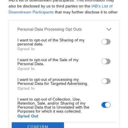
SOCIEDAD
also be disclosed by us to third parties on the
IAB’s List of
Eslovaquia no admite el gaymonio...
Downstream Participants
that may further disclose it to other
bendecido en otros miembros de la Unión
third parties.
Europea
Eulogio López
08/08/26 06:00
Personal Data Processing Opt Outs
I want to opt-out of the Sharing of my
ECONOMÍA
personal data.
Seamos más responsables: no siempre el
Opted In
banco tiene la culpa
Eulogio López
08/08/26 06:00
I want to opt-out of the Sale of my
Personal Data.
Opted In
INTERNACIONAL
La bomba de Hiroshima no perseguía a
I want to opt-out of processing my
Occidente, la de Nagasaki sí: era la ciudad
Personal Data for Targeted Advertising.
católica del Japón
Opted In
Eulogio López
08/08/26 06:00
I want to opt-out of Collection, Use,
Retention, Sale, and/or Sharing of my
Personal Data that Is Unrelated with the
Purposes for which it was collected.
Marcelo Gullo: “El trabajo de desmitificar la
Opted Out
historia, de poner la verdadera, de
CONFIRM