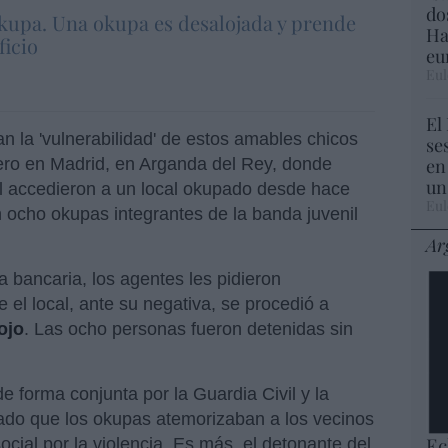
do
kupa. Una okupa es desalojada y prende
Ha
ficio
eu
Eul
El
 la 'vulnerabilidad' de estos amables chicos
se
en
ero en Madrid, en Arganda del Rey, donde
un
il accedieron a un local okupado desde hace
Eul
n ocho okupas integrantes de la banda juvenil
Ar
a bancaria, los agentes les pidieron
el local, ante su negativa, se procedió a
ojo
. Las ocho personas fueron detenidas sin
e forma conjunta por la Guardia Civil y la
cado que los okupas atemorizaban a los vecinos
Ec
cial por la violencia. Es más, el detonante del