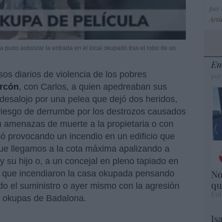
por
Artí
 pudo autorizar la entrada en el local okupado tras el robo de un
En
s diarios de violencia de los pobres
por
orcón
, con Carlos, a quien apedreaban sus
 desalojo por una pelea que dejó dos heridos,
n riesgo de derrumbe por los destrozos causados
 amenazas de muerte a la propietaria o con
ó provocando un incendio en un edificio que
e llegamos a la cota máxima apalizando a
su hijo o, a un concejal en pleno tapiado en
No
as que incendiaron la casa okupada pensando
qu
ado el suministro o ayer mismo con la agresión
Eul
os okupas de Badalona.
Is