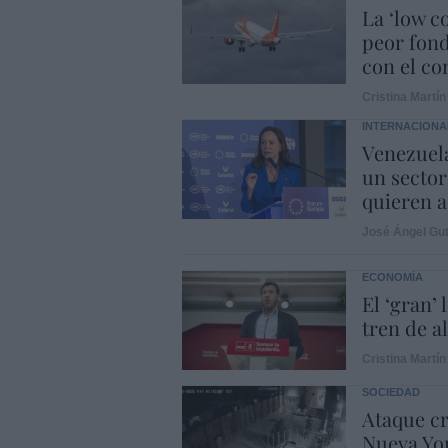
La ‘low c
peor fond
con el con
Cristina Martín
INTERNACIONA
Venezuela
un sector
quieren a
José Ángel Gut
ECONOMÍA
El ‘gran’
tren de a
Cristina Martín
SOCIEDAD
Ataque cr
Nueva Yor