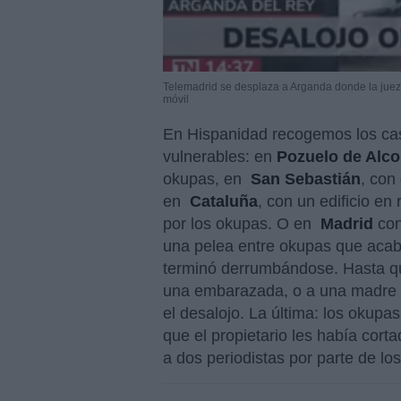
Telemadrid se desplaza a Arganda donde la jueza
móvil
En Hispanidad recogemos los caso
vulnerables: en
Pozuelo de Alc
okupas, en
San Sebastián
, con
en
Cataluña
, con un edificio e
por los okupas. O en
Madrid
con
una pelea entre okupas que acab
terminó derrumbándose. Hasta qu
una embarazada, o a una madre y 
el desalojo. La última: los okup
que el propietario les había cort
a dos periodistas por parte de l