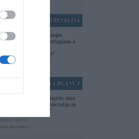
utí
panidad
ENTREVISTAS
uropa lleva mucho tiempo
iendo aranceles y cortapisas a
oductos y compañías
ricanas (y europeas)”
Ana Sánchez Arjona
culos anteriores
LA CASA BLANCA
U. Inquietante escenario: una
cera parte de los demócratas se
ine como “socialista”
Ignacio Aguirre
culos anteriores