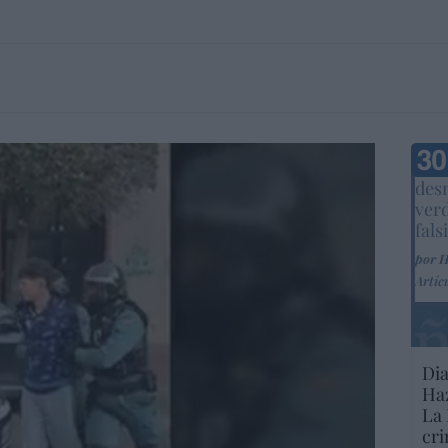
Marc
desm
ver
fals
por 
Artíc
Dia
Haz
La 
cri