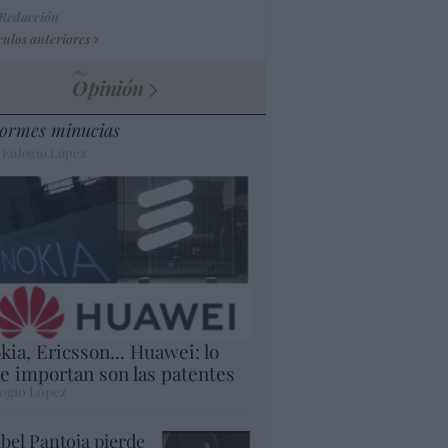
 Redacción
culos anteriores
Opinión
ormes minucias
 Eulogio López
kia, Ericsson... Huawei: lo
e importan son las patentes
ogio López
abel Pantoja pierde