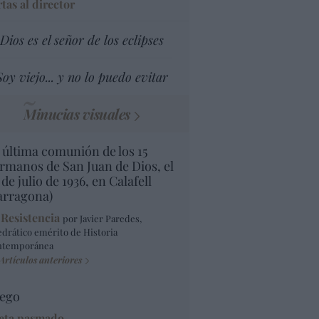
tas al director
Dios es el señor de los eclipses
Soy viejo... y no lo puedo evitar
Minucias visuales
 última comunión de los 15
rmanos de San Juan de Dios, el
 de julio de 1936, en Calafell
arragona)
 Resistencia
por Javier Paredes,
edrático emérito de Historia
ntemporánea
Artículos anteriores
ego
eta pasmado