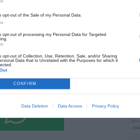
ce
In
o más destacado de Hispanidad
His
o opt-out of the Sale of my Personal Data.
In
iones legales
“E
to opt-out of processing my Personal Data for Targeted
ing.
pon
In
pr
ame
o opt-out of Collection, Use, Retention, Sale, and/or Sharing
ersonal Data that Is Unrelated with the Purposes for which it
por 
lected.
Out
Artí
CONFIRM
EEU
ter
Data Deletion
Data Access
Privacy Policy
def
por 
Artí