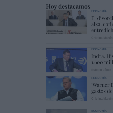
Hoy destacamos
ECONOMÍA
El divorc
alza, coti
entredic
Cristina Martín
ECONOMÍA
Indra. Hi
1.600 mil
Eulogio López
ECONOMÍA
‘Warner B
gastos de
Cristina Martín
ECONOMÍA