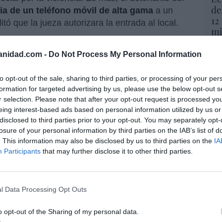
de
ia de un teléfono móvil de alta gama
a un
12
itó que la jueza autorizara la entrada al local.
mi
His
 un
incendio
en un bloque de viviendas con
anidad.com -
Do Not Process My Personal Information
lle Estrella de Valladolid
obligó esta mañana
Vo
s de Bomberos. Cuando los Bomberos llegaron
hi
to opt-out of the sale, sharing to third parties, or processing of your per
tado de abandono, vacío, pero con perros y
y 
formation for targeted advertising by us, please use the below opt-out s
op
r selection. Please note that after your opt-out request is processed y
pr
eing interest-based ads based on personal information utilized by us or
 calcinaron la cubierta y han provocado daños
Red
disclosed to third parties prior to your opt-out. You may separately opt-
 agentes tuvieron que trabajar durante dos
losure of your personal information by third parties on the IAB’s list of
l incendio, mientras las personas que vivían
“S
. This information may also be disclosed by us to third parties on the
IA
abe nada de ellas.
si
Participants
that may further disclose it to other third parties.
ab
po
Es
l Data Processing Opt Outs
Go
resado este artículo?
co
Ma
o opt-out of the Sharing of my personal data.
tro newsletter y recibe cada dia