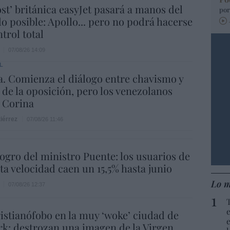
ost’ británica easyJet pasará a manos del
por
o posible: Apollo... pero no podrá hacerse
trol total
07/08/26 14:09
L
. Comienza el diálogo entre chavismo y
 de la oposición, pero los venezolanos
 Corina
iérrez
07/08/26 11:46
 logro del ministro Puente: los usuarios de
lta velocidad caen un 15,5% hasta junio
Lo m
07/08/26 12:37
istianófobo en la muy ‘woke’ ciudad de
k: destrozan una imagen de la Virgen