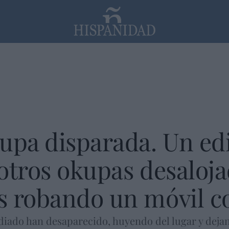
PP
SANTANDER
Religión
upa disparada. Un edi
otros okupas desaloja
 robando un móvil co
diado han desaparecido, huyendo del lugar y dejand