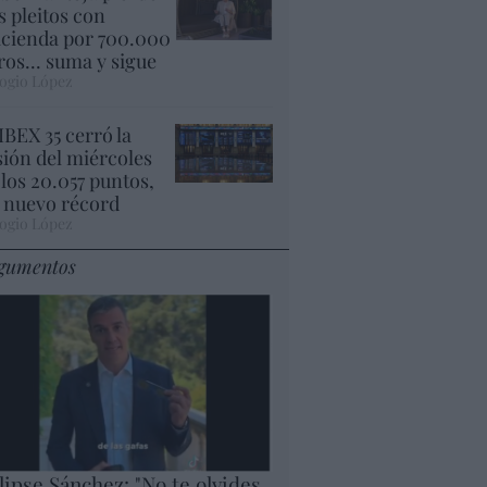
s pleitos con
cienda por 700.000
ros... suma y sigue
ogio López
 IBEX 35 cerró la
sión del miércoles
 los 20.057 puntos,
 nuevo récord
ogio López
gumentos
lipse Sánchez: "No te olvides