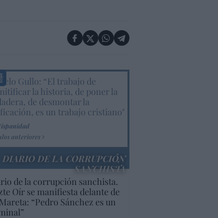
elo Gullo: “El trabajo de
itificar la historia, de poner la
dadera, de desmontar la
ificación, es un trabajo cristiano"
Hispanidad
ulos anteriores
DIARIO DE LA CORRUPCIÓN
SANCHISTA
rio de la corrupción sanchista.
te Oír se manifiesta delante de
Mareta: “Pedro Sánchez es un
minal”