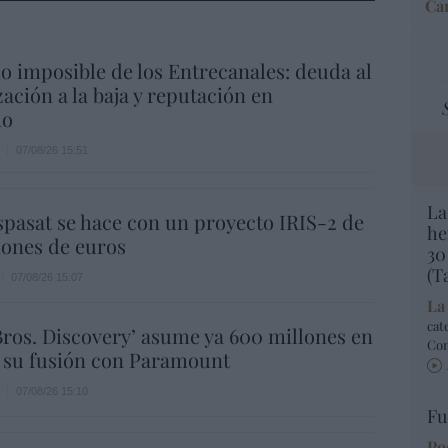
Car
io imposible de los Entrecanales: deuda al
zación a la baja y reputación en
ho
07/08/26 15:51
La
spasat se hace con un proyecto IRIS-2 de
he
lones de euros
30
(T
07/08/26 15:07
La
cat
ros. Discovery’ asume ya 600 millones en
Co
 su fusión con Paramount
07/08/26 15:10
Fu
Po