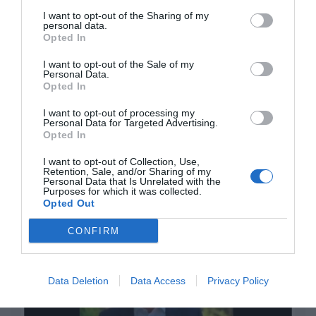
son las patentes
I want to opt-out of the Sharing of my
Eulogio López
personal data.
Opted In
Isabel Pantoja pierde dos pleitos
I want to opt-out of the Sale of my
con Hacienda por 700.000
Personal Data.
Opted In
euros... suma y sigue
Eulogio López
I want to opt-out of processing my
Personal Data for Targeted Advertising.
Opted In
El IBEX 35 cerró la sesión del
miércoles en los 20.057 puntos,
I want to opt-out of Collection, Use,
Retention, Sale, and/or Sharing of my
un nuevo récord
Personal Data that Is Unrelated with the
Eulogio López
Purposes for which it was collected.
Opted Out
Argumentos
CONFIRM
Data Deletion
Data Access
Privacy Policy