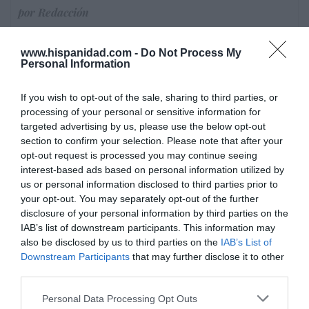
por Redacción
Artículos anteriores
www.hispanidad.com -
Do Not Process My
Opinión
Personal Information
Enormes minucias
If you wish to opt-out of the sale, sharing to third parties, or
processing of your personal or sensitive information for
por Eulogio López
targeted advertising by us, please use the below opt-out
section to confirm your selection. Please note that after your
opt-out request is processed you may continue seeing
interest-based ads based on personal information utilized by
us or personal information disclosed to third parties prior to
your opt-out. You may separately opt-out of the further
disclosure of your personal information by third parties on the
IAB’s list of downstream participants. This information may
also be disclosed by us to third parties on the
IAB’s List of
Downstream Participants
that may further disclose it to other
third parties.
Nokia, Ericsson... Huawei: lo que importan
Personal Data Processing Opt Outs