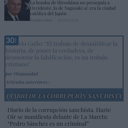
La bomba de Hiroshima no perseguía a
Occidente, la de Nagasaki sí: era la ciudad
católica del Japón
Eulogio López
08/08/26 06:00
Marcelo Gullo: “El trabajo de desmitificar la
historia, de poner la verdadera, de
desmontar la falsificación, es un trabajo
cristiano"
por Hispanidad
Artículos anteriores
DIARIO DE LA CORRUPCIÓN SANCHISTA
Diario de la corrupción sanchista. Hazte
Oír se manifiesta delante de La Mareta:
“Pedro Sánchez es un criminal”