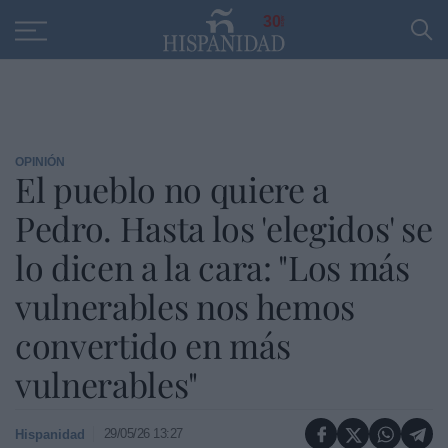
Educación
Entrevistas
PP
SANTANDER
R
30
OPINIÓN
El pueblo no quiere a
Pedro. Hasta los 'elegidos' se
lo dicen a la cara: "Los más
vulnerables nos hemos
convertido en más
vulnerables"
29/05/26 13:27
Hispanidad