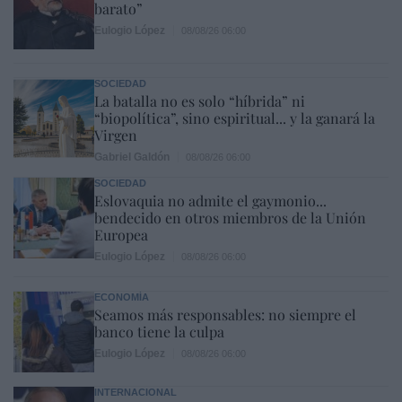
barato”
Eulogio López
08/08/26 06:00
SOCIEDAD
La batalla no es solo “híbrida” ni
“biopolítica”, sino espiritual... y la ganará la
Virgen
Gabriel Galdón
08/08/26 06:00
SOCIEDAD
Eslovaquia no admite el gaymonio...
bendecido en otros miembros de la Unión
Europea
Eulogio López
08/08/26 06:00
ECONOMÍA
Seamos más responsables: no siempre el
banco tiene la culpa
Eulogio López
08/08/26 06:00
INTERNACIONAL