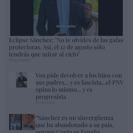
Eclipse Sánchez: "No te olvides de las gafas
protectoras. Así, el 12 de agosto sólo
tendrás que mirar al cielo"
Hispanidad
Vox pide devolver a los hijos con
sus padres... y es fascista...el PNV
opina lo mismo... y es
progresista
Redacción
“Sánchez es un sinvergüenza
que ha abandonado a su país,
porque Ceuta es España.