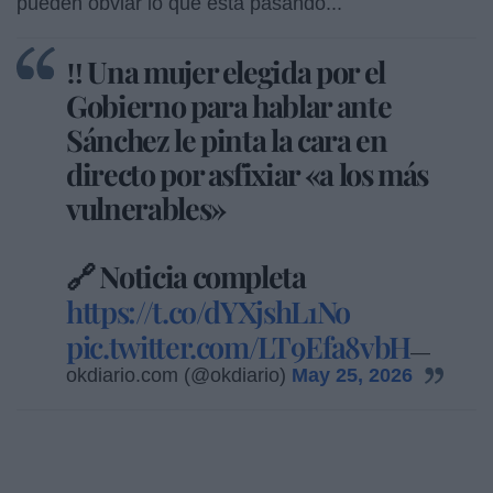
pueden obviar lo que está pasando...
‼️ Una mujer elegida por el
Gobierno para hablar ante
Sánchez le pinta la cara en
directo por asfixiar «a los más
vulnerables»
🔗 Noticia completa
https://t.co/dYXjshL1No
pic.twitter.com/LT9Efa8vbH
—
okdiario.com (@okdiario)
May 25, 2026