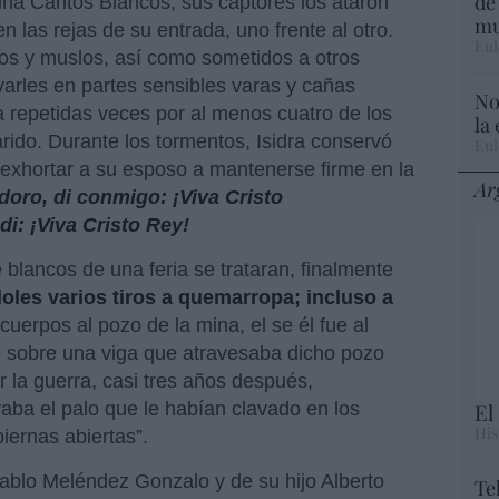
de
na Cantos Blancos, sus captores los ataron
mu
n las rejas de su entrada, uno frente al otro.
Eul
s y muslos, así como sometidos a otros
arles en partes sensibles varas y cañas
No
da repetidas veces por al menos cuatro de los
la
arido. Durante los tormentos, Isidra conservó
Eul
exhortar a su esposo a mantenerse firme en la
Ar
idoro, di conmigo: ¡Viva Cristo
di: ¡Viva Cristo Rey!
 blancos de una feria se trataran, finalmente
oles varios tiros a quemarropa; incluso a
 cuerpos al pozo de la mina, el se él fue al
ó sobre una viga que atravesaba dicho pozo
 la guerra, casi tres años después,
a el palo que le habían clavado en los
El
His
iernas abiertas”.
Pablo Meléndez Gonzalo y de su hijo Alberto
Te