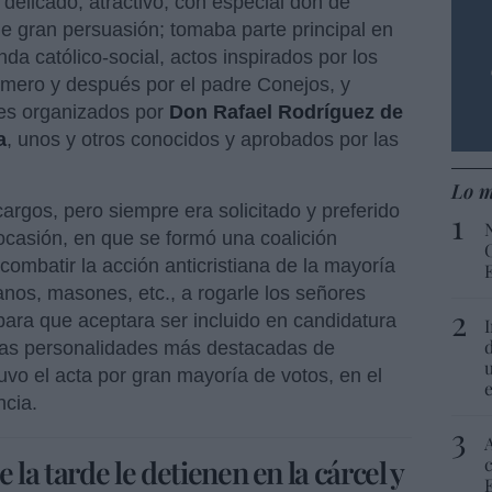
 delicado, atractivo, con especial don de
de gran persuasión; tomaba parte principal en
da católico-social, actos inspirados por los
rimero y después por el padre Conejos, y
ales organizados por
Don Rafael Rodríguez de
a
, unos y otros conocidos y aprobados por las
Lo m
cargos, pero siempre era solicitado y preferido
 ocasión, en que se formó una coalición
combatir la acción anticristiana de la mayoría
anos, masones, etc., a rogarle los señores
para que aceptara ser incluido en candidatura
las personalidades más destacadas de
tuvo el acta por gran mayoría de votos, en el
ncia.
e la tarde le detienen en la cárcel y