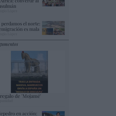
 África: convertir al
sulmán
ogio López
 perdamos el norte:
 emigración es mala
ogio López
gumentos
 regalo de 'Mojamé'
panidad
lepedro en acción: