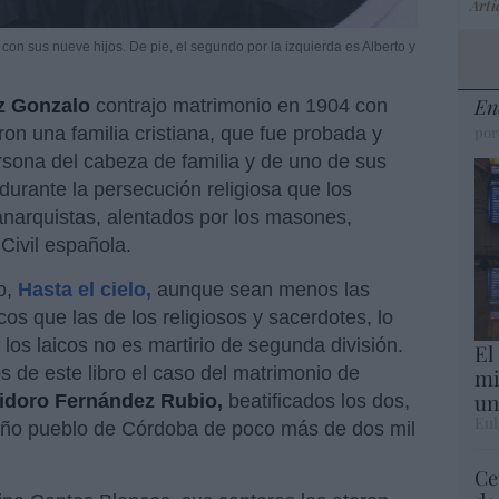
Artí
on sus nueve hijos. De pie, el segundo por la izquierda es Alberto y
En
z Gonzalo
contrajo matrimonio en 1904 con
ron una familia cristiana, que fue probada y
por
ersona del cabeza de familia y de uno de sus
 durante la persecución religiosa que los
 anarquistas, alentados por los masones,
Civil española.
o,
Hasta el cielo,
aunque sean menos las
cos que las de los religiosos y sacerdotes, lo
 los laicos no es martirio de segunda división.
El
s de este libro el caso del matrimonio de
mi
un
sidoro Fernández Rubio,
beatificados los dos,
Eul
ueño pueblo de Córdoba de poco más de dos mil
Ce