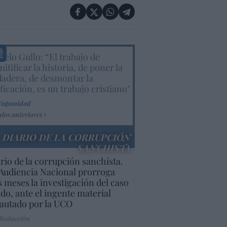
elo Gullo: “El trabajo de
itificar la historia, de poner la
dadera, de desmontar la
ificación, es un trabajo cristiano"
Hispanidad
ulos anteriores
DIARIO DE LA CORRUPCIÓN
SANCHISTA
rio de la corrupción sanchista.
Audiencia Nacional prorroga
s meses la investigación del caso
do, ante el ingente material
autado por la UCO
 Redacción