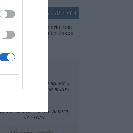
culos anteriores
LA CASA BLANCA
U. Inquietante escenario: una
cera parte de los demócratas se
ine como “socialista”
Ignacio Aguirre
culos anteriores
tas al director
¿El Superior interés el menor o
el superior interés de la madre
del menor?
Ceuta celebra Nuestra Señora
de África
Minucias visuales