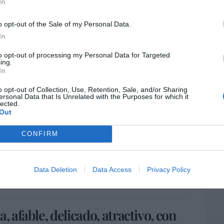
o, que realizó en el colegio-academia de Santo
Artí
In
n el Patronato de los padres jesuitas de
o opt-out of the Sale of my Personal Data.
fermos del hospital. También ingresó en las
In
Paúl y en la Adoración Nocturna. En su
EEU
las asignaturas tienen la calificación de
ter
to opt-out of processing my Personal Data for Targeted
ing.
def
In
por 
nde obtuvo Matrícula de Honor en todas las
o opt-out of Collection, Use, Retention, Sale, and/or Sharing
Artí
en la de Derecho Internacional Privado.
ersonal Data that Is Unrelated with the Purposes for which it
lected.
ios siguió cuidando de sus hermanos e
Out
Car
a, ingresando en la
Juventud Católica
, de la
en 1904, presidió el Primer Consejo y la Junta
CONFIRM
ambién fue presidente de la Asociación de
zobispo de Valencia, Victoriano Guisasola y
Data Deletion
Data Access
Privacy Policy
ersonal, cargo que mantuvieron sus sucesores
ño 1922.
, afable, delicado, atractivo, con