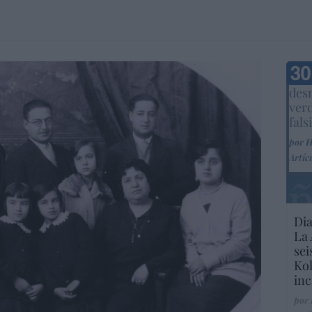
Marc
desm
ver
fals
por 
Artíc
Dia
La 
sei
Kol
inc
por