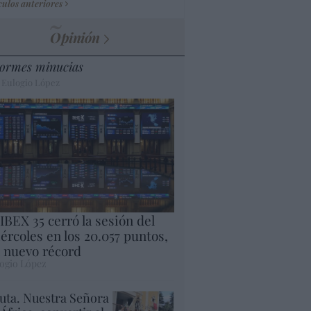
culos anteriores
Opinión
ormes minucias
 Eulogio López
 IBEX 35 cerró la sesión del
ércoles en los 20.057 puntos,
 nuevo récord
ogio López
uta. Nuestra Señora