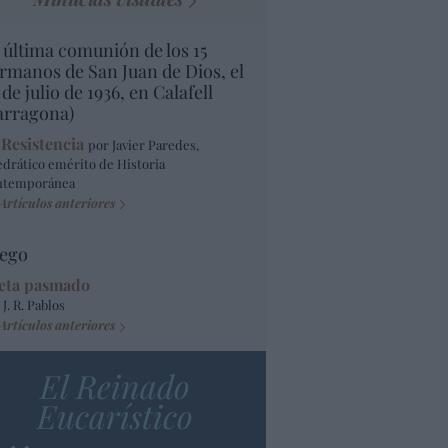
 última comunión de los 15
rmanos de San Juan de Dios, el
 de julio de 1936, en Calafell
arragona)
 Resistencia
por Javier Paredes,
edrático emérito de Historia
ntemporánea
Artículos anteriores
ego
eta pasmado
 J. R. Pablos
Artículos anteriores
El Reinado
Eucarístico