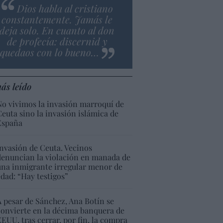
Dios habla al cristiano
constantemente. Jamás le
deja solo. En cuanto al don
de profecía: discernid y
quedaos con lo bueno…
ás leído
No vivimos la invasión marroquí de
Ceuta sino la invasión islámica de
España
Invasión de Ceuta. Vecinos
denuncian la violación en manada de
una inmigrante irregular menor de
edad: “Hay testigos”
A pesar de Sánchez, Ana Botín se
convierte en la décima banquera de
EEUU, tras cerrar, por fin, la compra