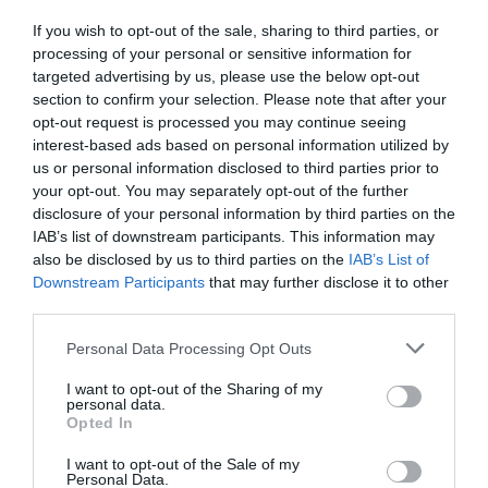
Enrique Goñi reivindica la Presidencia
If you wish to opt-out of the sale, sharing to third parties, or
Eulogio López
06/08/26 16:47
processing of your personal or sensitive information for
targeted advertising by us, please use the below opt-out
ECONOMÍA
section to confirm your selection. Please note that after your
Disney cree que sus acciones están
opt-out request is processed you may continue seeing
infravaloradas y hará más recompras
interest-based ads based on personal information utilized by
Cristina Martín
06/08/26 17:11
us or personal information disclosed to third parties prior to
your opt-out. You may separately opt-out of the further
ESPAÑA
disclosure of your personal information by third parties on the
Yolanda Díaz, el penúltimo fiasco del
IAB’s list of downstream participants. This information may
Gobierno Sánchez, escaso en reputación e
also be disclosed by us to third parties on the
IAB’s List of
influencia internacional: se conforma con
Downstream Participants
that may further disclose it to other
ser la número dos de la OIT
third parties.
Cristina Martín
06/08/26 12:41
Personal Data Processing Opt Outs
INTERNACIONAL
Colombia. De la Espriella toma posesión
I want to opt-out of the Sharing of my
como presidente, entre amenazas terroristas
personal data.
del ELN y el sabotaje de la Izquierda
Opted In
José Ángel Gutiérrez
06/08/26 12:35
I want to opt-out of the Sale of my
Personal Data.
OPINIÓN