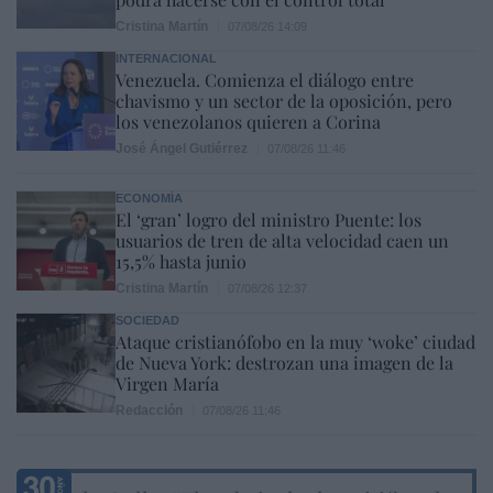
Cristina Martín
07/08/26 14:09
INTERNACIONAL
Venezuela. Comienza el diálogo entre
chavismo y un sector de la oposición, pero
los venezolanos quieren a Corina
José Ángel Gutiérrez
07/08/26 11:46
ECONOMÍA
El ‘gran’ logro del ministro Puente: los
usuarios de tren de alta velocidad caen un
15,5% hasta junio
Cristina Martín
07/08/26 12:37
SOCIEDAD
Ataque cristianófobo en la muy ‘woke’ ciudad
de Nueva York: destrozan una imagen de la
Virgen María
Redacción
07/08/26 11:46