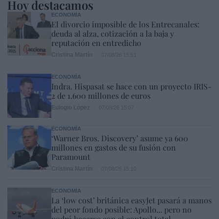
Hoy destacamos
ECONOMÍA
El divorcio imposible de los Entrecanales:
deuda al alza, cotización a la baja y
reputación en entredicho
Cristina Martín
07/08/26 15:51
ECONOMÍA
Indra. Hispasat se hace con un proyecto IRIS-
2 de 1.600 millones de euros
Eulogio López
07/08/26 15:07
ECONOMÍA
‘Warner Bros. Discovery’ asume ya 600
millones en gastos de su fusión con
Paramount
Cristina Martín
07/08/26 15:10
ECONOMÍA
La ‘low cost’ británica easyJet pasará a manos
del peor fondo posible: Apollo... pero no
podrá hacerse con el control total