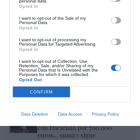
personal data.
Opted In
por Eulogio López
I want to opt-out of the Sale of my
Personal Data.
Opted In
I want to opt-out of processing my
Personal Data for Targeted Advertising.
Opted In
I want to opt-out of Collection, Use,
Retention, Sale, and/or Sharing of my
Personal Data that Is Unrelated with the
Purposes for which it was collected.
Opted Out
Nokia, Ericsson... Huawei: lo que importan
CONFIRM
son las patentes
Eulogio López
Data Deletion
Data Access
Privacy Policy
Isabel Pantoja pierde dos pleitos
con Hacienda por 700.000
euros... suma y sigue