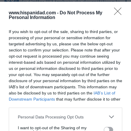
Marcelo Gullo: “El trabajo de desmitificar la
historia, de poner la verdadera, de
www.hispanidad.com -
Do Not Process My
desmontar la falsificación, es un trabajo
Personal Information
cristiano"
If you wish to opt-out of the sale, sharing to third parties, or
por Hispanidad
processing of your personal or sensitive information for
Artículos anteriores
targeted advertising by us, please use the below opt-out
section to confirm your selection. Please note that after your
DIARIO DE LA CORRUPCIÓN SANCHISTA
opt-out request is processed you may continue seeing
interest-based ads based on personal information utilized by
Diario de la corrupción sanchista. Hazte
us or personal information disclosed to third parties prior to
your opt-out. You may separately opt-out of the further
Oír se manifiesta delante de La Mareta:
disclosure of your personal information by third parties on the
“Pedro Sánchez es un criminal”
IAB’s list of downstream participants. This information may
por Redacción
also be disclosed by us to third parties on the
IAB’s List of
Downstream Participants
that may further disclose it to other
Artículos anteriores
third parties.
Opinión
Personal Data Processing Opt Outs
Enormes minucias
I want to opt-out of the Sharing of my