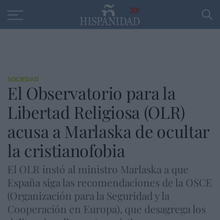
Educación
Entrevistas
PP
SANTANDER
R
30
SOCIEDAD
El Observatorio para la
Libertad Religiosa (OLR)
acusa a Marlaska de ocultar
la cristianofobia
El OLR instó al ministro Marlaska a que
España siga las recomendaciones de la OSCE
(Organización para la Seguridad y la
Cooperación en Europa), que desagrega los