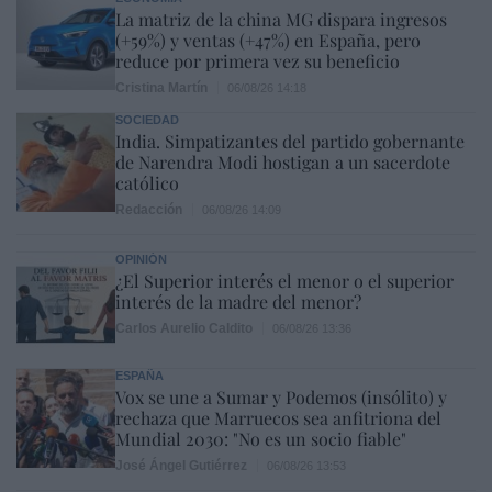
La matriz de la china MG dispara ingresos
(+59%) y ventas (+47%) en España, pero
reduce por primera vez su beneficio
Cristina Martín
06/08/26 14:18
SOCIEDAD
India. Simpatizantes del partido gobernante
de Narendra Modi hostigan a un sacerdote
católico
Redacción
06/08/26 14:09
OPINIÓN
¿El Superior interés el menor o el superior
interés de la madre del menor?
Carlos Aurelio Caldito
06/08/26 13:36
ESPAÑA
Vox se une a Sumar y Podemos (insólito) y
rechaza que Marruecos sea anfitriona del
Mundial 2030: "No es un socio fiable"
José Ángel Gutiérrez
06/08/26 13:53