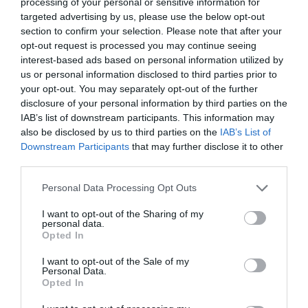
processing of your personal or sensitive information for
targeted advertising by us, please use the below opt-out
DIARIO DE LA CORRUPCIÓN SANCHISTA
section to confirm your selection. Please note that after your
opt-out request is processed you may continue seeing
Diario de la corrupción sanchista. La
interest-based ads based on personal information utilized by
us or personal information disclosed to third parties prior to
Audiencia Nacional prorroga seis meses la
your opt-out. You may separately opt-out of the further
investigación del caso Koldo, ante el
disclosure of your personal information by third parties on the
ingente material incautado por la UCO
IAB’s list of downstream participants. This information may
also be disclosed by us to third parties on the
IAB’s List of
por Redacción
Downstream Participants
that may further disclose it to other
Artículos anteriores
third parties.
Opinión
Personal Data Processing Opt Outs
I want to opt-out of the Sharing of my
Enormes minucias
personal data.
Opted In
por Eulogio López
I want to opt-out of the Sale of my
Personal Data.
Opted In