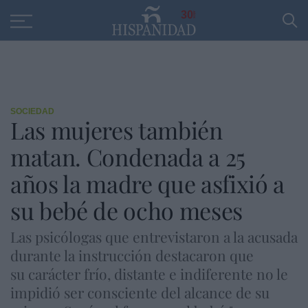
Educación
Entrevistas
PP
SANTANDER
R
30
SOCIEDAD
Las mujeres también
matan. Condenada a 25
años la madre que asfixió a
su bebé de ocho meses
Las psicólogas que entrevistaron a la acusada
durante la instrucción destacaron que
su carácter frío, distante e indiferente no le
impidió ser consciente del alcance de su