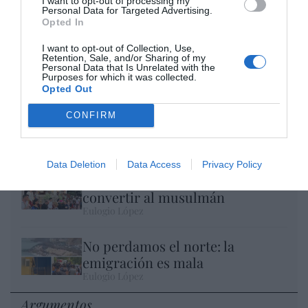
I want to opt-out of processing my
Personal Data for Targeted Advertising.
Opted In
I want to opt-out of Collection, Use,
Retention, Sale, and/or Sharing of my
Personal Data that Is Unrelated with the
Purposes for which it was collected.
Opted Out
El IBEX 35 cerró la sesión del miércoles en
CONFIRM
los 20.057 puntos, un nuevo récord
Eulogio López
Data Deletion
Data Access
Privacy Policy
Ceuta. Nuestra Señora de África:
convertir al musulmán
Eulogio López
No perdamos el norte: la
emigración es mala
Eulogio López
Argumentos