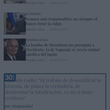
Eulogio López
08/08/26 06:00
ECONOMÍA
Seamos más responsables: no siempre el
banco tiene la culpa
Eulogio López
08/08/26 06:00
INTERNACIONAL
La bomba de Hiroshima no perseguía a
Occidente, la de Nagasaki sí: era la ciudad
católica del Japón
Eulogio López
08/08/26 06:00
Marcelo Gullo: “El trabajo de desmitificar la
historia, de poner la verdadera, de
desmontar la falsificación, es un trabajo
cristiano"
por Hispanidad