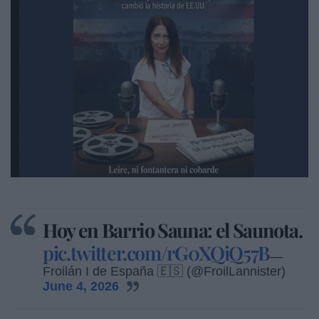
Hoy en Barrio Sauna: el Saunota.
pic.twitter.com/rG0XQiQ57B
—
Froilán I de España 🇪🇸 (@FroilLannister)
June 4, 2026