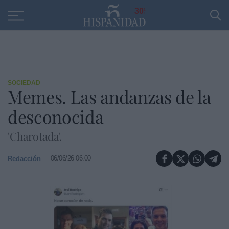
Educación
Entrevistas
PP
SANTANDER
R
30
SOCIEDAD
Memes. Las andanzas de la
desconocida
'Charotada'.
06/06/26 06:00
Redacción