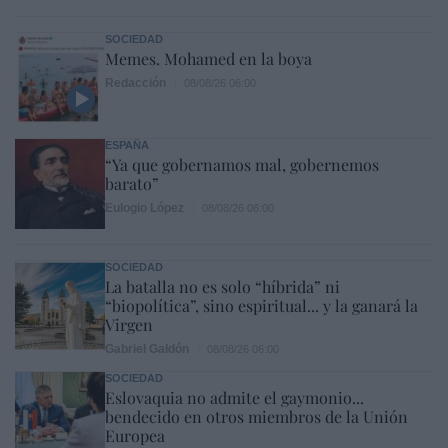
SOCIEDAD
Memes. Mohamed en la boya
Redacción
08/08/26 06:00
ESPAÑA
“Ya que gobernamos mal, gobernemos
barato”
Eulogio López
08/08/26 06:00
SOCIEDAD
La batalla no es solo “híbrida” ni
“biopolítica”, sino espiritual... y la ganará la
Virgen
Gabriel Galdón
08/08/26 06:00
SOCIEDAD
Eslovaquia no admite el gaymonio...
bendecido en otros miembros de la Unión
Europea