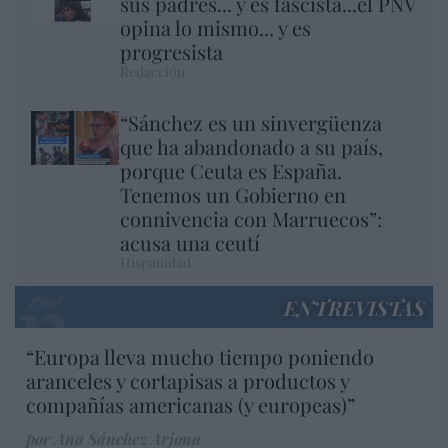
sus padres... y es fascista...el PNV
opina lo mismo... y es
progresista
Redacción
“Sánchez es un sinvergüenza
que ha abandonado a su país,
porque Ceuta es España.
Tenemos un Gobierno en
connivencia con Marruecos”:
acusa una ceutí
Hispanidad
ENTREVISTAS
“Europa lleva mucho tiempo poniendo
aranceles y cortapisas a productos y
compañías americanas (y europeas)”
por Ana Sánchez Arjona