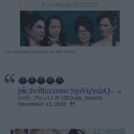
Las amistades peligrosas de Más Madrid
😂😂😂😂😂
pic.twitter.com/7q9VqSxjzQ
— ｑ
υ𝕚נⓐ_𝓓ᵉρｕt𝓐 🍺 (@Quija_deputa)
December 12, 2022