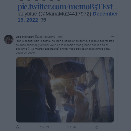
pic.twitter.com/memoB5TEvt
—
ladyblue (@MariaMu24417972)
December
15, 2022