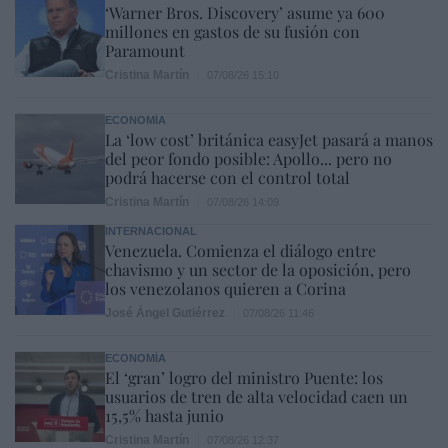
‘Warner Bros. Discovery’ asume ya 600
millones en gastos de su fusión con
Paramount
Cristina Martín
07/08/26 15:10
ECONOMÍA
La ‘low cost’ británica easyJet pasará a manos
del peor fondo posible: Apollo... pero no
podrá hacerse con el control total
Cristina Martín
07/08/26 14:09
INTERNACIONAL
Venezuela. Comienza el diálogo entre
chavismo y un sector de la oposición, pero
los venezolanos quieren a Corina
José Ángel Gutiérrez
07/08/26 11:46
ECONOMÍA
El ‘gran’ logro del ministro Puente: los
usuarios de tren de alta velocidad caen un
15,5% hasta junio
Cristina Martín
07/08/26 12:37