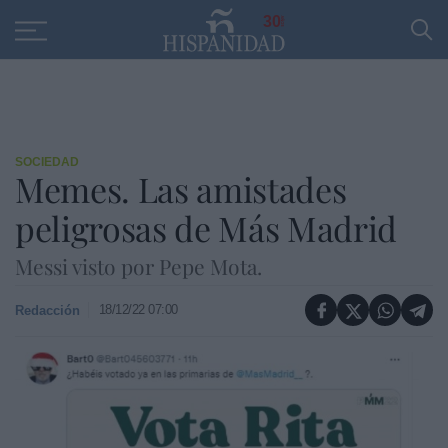
Educación
Entrevistas
PP
SANTANDER
R
30
SOCIEDAD
Memes. Las amistades
peligrosas de Más Madrid
Messi visto por Pepe Mota.
18/12/22 07:00
Redacción