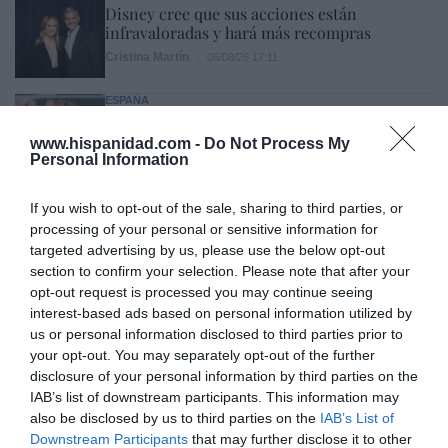
Disney cree que sus acciones están
infravaloradas y hará más recompras
Cristina Martín
06/08/26 17:11
ESPAÑA
Yolanda Díaz, el penúltimo fiasco del
Gobierno Sánchez, escaso en reputación e
www.hispanidad.com -
Do Not Process My
influencia internacional: se conforma con
Personal Information
ser la número dos de la OIT
Cristina Martín
06/08/26 12:41
If you wish to opt-out of the sale, sharing to third parties, or
processing of your personal or sensitive information for
INTERNACIONAL
targeted advertising by us, please use the below opt-out
Colombia. De la Espriella toma posesión
section to confirm your selection. Please note that after your
como presidente, entre amenazas terroristas
opt-out request is processed you may continue seeing
del ELN y el sabotaje de la Izquierda
interest-based ads based on personal information utilized by
José Ángel Gutiérrez
06/08/26 12:35
us or personal information disclosed to third parties prior to
your opt-out. You may separately opt-out of the further
OPINIÓN
Vox pide devolver a los hijos con sus padres...
disclosure of your personal information by third parties on the
y es fascista...el PNV opina lo mismo... y es
IAB’s list of downstream participants. This information may
progresista
also be disclosed by us to third parties on the
IAB’s List of
Downstream Participants
that may further disclose it to other
Redacción
06/08/26 17:03