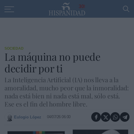
Educación
Entrevistas
PP
SANTANDER
R
30
SOCIEDAD
La máquina no puede
decidir por ti
La Inteligencia Artificial (IA) nos lleva a la
amoralidad, mucho peor que la inmoralidad:
nada está bien ni nada está mal, sólo está.
Ese es el fin del hombre libre.
04/07/26 06:00
Eulogio López