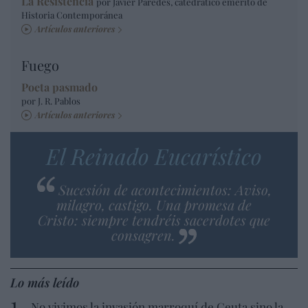
La Resistencia
por Javier Paredes, catedrático emérito de
Historia Contemporánea
Artículos anteriores
Fuego
Poeta pasmado
por J. R. Pablos
Artículos anteriores
El Reinado Eucarístico
Sucesión de acontecimientos: Aviso,
milagro, castigo. Una promesa de
Cristo: siempre tendréis sacerdotes que
consagren.
Lo más leído
No vivimos la invasión marroquí de Ceuta sino la