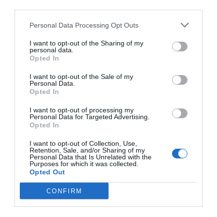
third parties.
ECONOMÍA
Personal Data Processing Opt Outs
Siemens baja en bolsa, pese a que vuelve a
elevar previsiones, tras un trimestre récord
I want to opt-out of the Sharing of my
Cristina Martín
06/08/26 15:12
personal data.
Opted In
OPINIÓN
I want to opt-out of the Sale of my
“Sánchez es un sinvergüenza que ha
Personal Data.
abandonado a su país, porque Ceuta es
Opted In
España. Tenemos un Gobierno en
connivencia con Marruecos”: acusa una ceutí
I want to opt-out of processing my
Personal Data for Targeted Advertising.
Hispanidad
06/08/26 11:30
Opted In
I want to opt-out of Collection, Use,
Retention, Sale, and/or Sharing of my
Marcelo Gullo: “El trabajo de desmitificar la
Personal Data that Is Unrelated with the
Purposes for which it was collected.
historia, de poner la verdadera, de
Opted Out
desmontar la falsificación, es un trabajo
cristiano"
CONFIRM
por Hispanidad