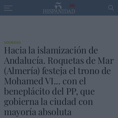
Educación
Entrevistas
PP
SANTANDER
R
30
SOCIEDAD
Hacia la islamización de
Andalucía. Roquetas de Mar
(Almería) festeja el trono de
Mohamed VI... con el
beneplácito del PP, que
gobierna la ciudad con
mayoría absoluta