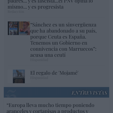
padres... y es fascista...el PNV opina lo
mismo... y es progresista
Redacción
“Sánchez es un sinvergüenza
que ha abandonado a su país,
porque Ceuta es España.
Tenemos un Gobierno en
connivencia con Marruecos”:
acusa una ceutí
Hispanidad
El regalo de 'Mojamé'
Hispanidad
ENTREVISTAS
“Europa lleva mucho tiempo poniendo
aranceles y cortapisas a productos y