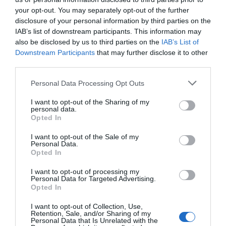
Marcelo Gullo: “El trabajo de desmitificar la
your opt-out. You may separately opt-out of the further
historia, de poner la verdadera, de
disclosure of your personal information by third parties on the
desmontar la falsificación, es un trabajo
IAB’s list of downstream participants. This information may
also be disclosed by us to third parties on the
IAB’s List of
cristiano"
Downstream Participants
that may further disclose it to other
por Hispanidad
third parties.
Artículos anteriores
Personal Data Processing Opt Outs
DIARIO DE LA CORRUPCIÓN SANCHISTA
I want to opt-out of the Sharing of my
personal data.
Opted In
Diario de la corrupción sanchista. La
Audiencia Nacional prorroga seis meses la
I want to opt-out of the Sale of my
Personal Data.
investigación del caso Koldo, ante el
Opted In
ingente material incautado por la UCO
I want to opt-out of processing my
Personal Data for Targeted Advertising.
por Redacción
Opted In
Artículos anteriores
I want to opt-out of Collection, Use,
Retention, Sale, and/or Sharing of my
Opinión
Personal Data that Is Unrelated with the