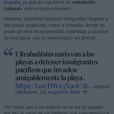
España,
ya que es una forma de
«rendición
cultural
» ante un país extranjero.
Mientras, continúan llegando inmigrantes ilegales a
las costas andaluzas, como a Granada, donde un
grupo de ellos ha sorprendido a bañistas y usuarios
de una playa, con un desembarco 'en directo'.
Ultrabañistas nazis van a las
playas a detener inmigrantes
pacíficos que invaden
amigablemente la playa .
https://t.co/HW63X90CAt
— Motarrd
(@Motarrd_20)
August 5, 2025
Por cierto, que a los tuiteros no se les ha pasado
por alto el papel de los bañistas que interceptaron a