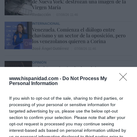
de Nueva York: destrozan una imagen de la
Virgen María
Redacción
07/08/26 11:46
INTERNACIONAL
Venezuela. Comienza el diálogo entre
chavismo y un sector de la oposición, pero
los venezolanos quieren a Corina
José Ángel Gutiérrez
07/08/26 11:46
OPINIÓN
Isabel Pantoja pierde dos pleitos con
Hacienda por 700.000 euros... suma y sigue
www.hispanidad.com -
Do Not Process My
Eulogio López
07/08/26 09:35
Personal Information
OPINIÓN
If you wish to opt-out of the sale, sharing to third parties, or
Centenario de la guerra cristera: ¡Viva Cristo
processing of your personal or sensitive information for
Rey!
targeted advertising by us, please use the below opt-out
José Vicente Martínez
07/08/26 08:41
section to confirm your selection. Please note that after your
opt-out request is processed you may continue seeing
interest-based ads based on personal information utilized by
us or personal information disclosed to third parties prior to