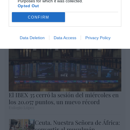
Purposes for which it was collected.
Opted Out
Enormes minucias
por Eulogio López
CONFIRM
Data Deletion
Data Access
Privacy Policy
El IBEX 35 cerró la sesión del miércoles en
los 20.057 puntos, un nuevo récord
Eulogio López
Ceuta. Nuestra Señora de África:
convertir al musulmán