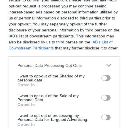
section to confirm your selection. Please note that after your
DIARIO DE LA CORRUPCIÓN SANCHISTA
opt-out request is processed you may continue seeing
interest-based ads based on personal information utilized by
Diario de la corrupción sanchista. Hazte
us or personal information disclosed to third parties prior to
Oír se manifiesta delante de La Mareta:
your opt-out. You may separately opt-out of the further
disclosure of your personal information by third parties on the
“Pedro Sánchez es un criminal”
IAB’s list of downstream participants. This information may
por Redacción
also be disclosed by us to third parties on the
IAB’s List of
Downstream Participants
that may further disclose it to other
Artículos anteriores
third parties.
Opinión
Personal Data Processing Opt Outs
Enormes minucias
I want to opt-out of the Sharing of my
personal data.
por Eulogio López
Opted In
I want to opt-out of the Sale of my
Personal Data.
Opted In
I want to opt-out of processing my
Personal Data for Targeted Advertising.
Opted In