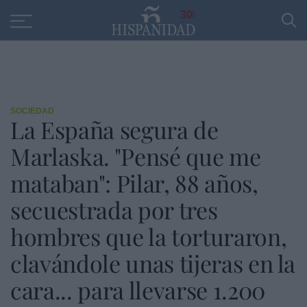
Educación
Entrevistas
PP
SANTANDER
R
30
SOCIEDAD
La España segura de
Marlaska. "Pensé que me
mataban": Pilar, 88 años,
secuestrada por tres
hombres que la torturaron,
clavándole unas tijeras en la
cara... para llevarse 1.200