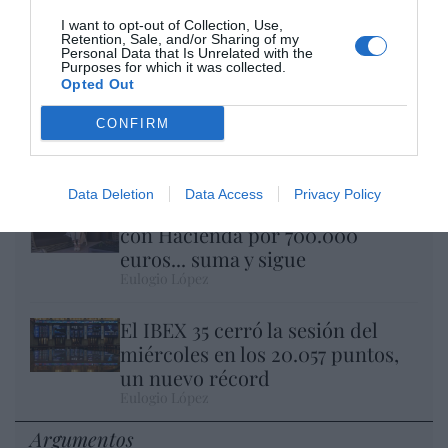
I want to opt-out of Collection, Use,
Retention, Sale, and/or Sharing of my
Personal Data that Is Unrelated with the
Purposes for which it was collected.
Opted Out
Nokia, Ericsson... Huawei: lo que importan
CONFIRM
son las patentes
Eulogio López
Data Deletion
Data Access
Privacy Policy
Isabel Pantoja pierde dos pleitos
con Hacienda por 700.000
euros... suma y sigue
Eulogio López
El IBEX 35 cerró la sesión del
miércoles en los 20.057 puntos,
un nuevo récord
Eulogio López
Argumentos