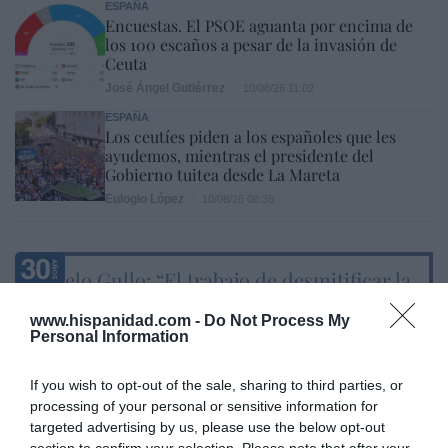
ESPAÑA
Encuestas. El PSOE aguanta por encima de
los 100 escaños a pesar de la invasión de
Ceuta
José Ángel Gutiérrez
10/08/26 11:02
ESPAÑA
Los ceutíes piden a los españoles que les
ayudemos, mientras el presidente del
Gobierno tuitea desde La Mareta
Eulogio López
10/08/26 08:35
Marcelo Gullo: “El trabajo de desmitificar la
historia, de poner la verdadera, de
www.hispanidad.com -
Do Not Process My
desmontar la falsificación, es un trabajo
Personal Information
cristiano"
por Hispanidad
If you wish to opt-out of the sale, sharing to third parties, or
processing of your personal or sensitive information for
Artículos anteriores
targeted advertising by us, please use the below opt-out