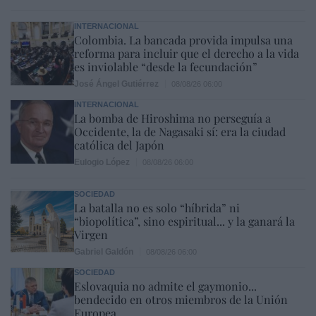
INTERNACIONAL
Colombia. La bancada provida impulsa una
reforma para incluir que el derecho a la vida
es inviolable “desde la fecundación”
José Ángel Gutiérrez
08/08/26 06:00
INTERNACIONAL
La bomba de Hiroshima no perseguía a
Occidente, la de Nagasaki sí: era la ciudad
católica del Japón
Eulogio López
08/08/26 06:00
SOCIEDAD
La batalla no es solo “híbrida” ni
“biopolítica”, sino espiritual... y la ganará la
Virgen
Gabriel Galdón
08/08/26 06:00
SOCIEDAD
Eslovaquia no admite el gaymonio...
bendecido en otros miembros de la Unión
Europea