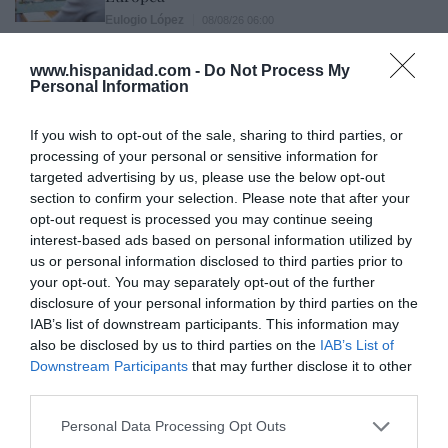
Eulogio López
08/08/26 06:00
www.hispanidad.com -
Do Not Process My
Personal Information
Marcelo Gullo: “El trabajo de desmitificar la
historia, de poner la verdadera, de
If you wish to opt-out of the sale, sharing to third parties, or
desmontar la falsificación, es un trabajo
processing of your personal or sensitive information for
cristiano"
targeted advertising by us, please use the below opt-out
section to confirm your selection. Please note that after your
por Hispanidad
opt-out request is processed you may continue seeing
Artículos anteriores
interest-based ads based on personal information utilized by
us or personal information disclosed to third parties prior to
DIARIO DE LA CORRUPCIÓN SANCHISTA
your opt-out. You may separately opt-out of the further
disclosure of your personal information by third parties on the
IAB’s list of downstream participants. This information may
Diario de la corrupción sanchista. Hazte
also be disclosed by us to third parties on the
IAB’s List of
Oír se manifiesta delante de La Mareta:
Downstream Participants
that may further disclose it to other
“Pedro Sánchez es un criminal”
third parties.
por Redacción
Personal Data Processing Opt Outs
Artículos anteriores