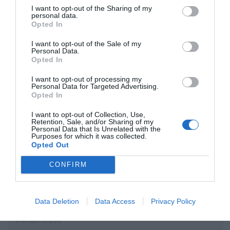
I want to opt-out of the Sharing of my
personal data.
Opinión
Opted In
Enormes minucias
I want to opt-out of the Sale of my
Personal Data.
por Eulogio López
Opted In
I want to opt-out of processing my
Personal Data for Targeted Advertising.
Opted In
I want to opt-out of Collection, Use,
Retention, Sale, and/or Sharing of my
Personal Data that Is Unrelated with the
Purposes for which it was collected.
Opted Out
CONFIRM
Nokia, Ericsson... Huawei: lo que importan
Data Deletion
Data Access
Privacy Policy
son las patentes
Eulogio López