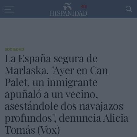
Educación
Entrevistas
PP
SANTANDER
R
30
SOCIEDAD
La España segura de
Marlaska. "Ayer en Can
Palet, un inmigrante
apuñaló a un vecino,
asestándole dos navajazos
profundos", denuncia Alicia
Tomás (Vox)