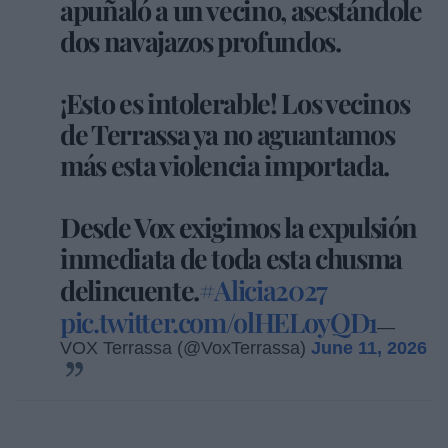
apuñaló a un vecino, asestándole
dos navajazos profundos.
¡Esto es intolerable! Los vecinos
de Terrassa ya no aguantamos
más esta violencia importada.
Desde Vox exigimos la expulsión
inmediata de toda esta chusma
delincuente.
#Alicia2027
pic.twitter.com/olHELoyQD1
—
VOX Terrassa (@VoxTerrassa)
June 11, 2026