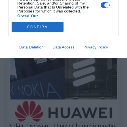
Retention, Sale, and/or Sharing of my
por Redacción
Personal Data that Is Unrelated with the
Purposes for which it was collected.
Artículos anteriores
Opted Out
CONFIRM
Opinión
Enormes minucias
Data Deletion
Data Access
Privacy Policy
por Eulogio López
Nokia, Ericsson... Huawei: lo que importan