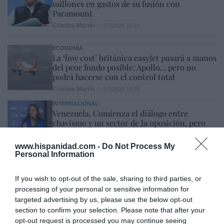
millones en gastos de su fusión con
Paramount
Cristina Martín
07/08/26 15:10
ECONOMÍA
La ‘low cost’ británica easyJet pasará a manos
del peor fondo posible: Apollo... pero no
podrá hacerse con el control total
Cristina Martín
07/08/26 14:09
INTERNACIONAL
Venezuela. Comienza el diálogo entre
chavismo y un sector de la oposición, pero
los venezolanos quieren a Corina
José Ángel Gutiérrez
07/08/26 11:46
www.hispanidad.com -
Do Not Process My
Personal Information
ECONOMÍA
El ‘gran’ logro del ministro Puente: los
If you wish to opt-out of the sale, sharing to third parties, or
usuarios de tren de alta velocidad caen un
processing of your personal or sensitive information for
15,5% hasta junio
targeted advertising by us, please use the below opt-out
Cristina Martín
07/08/26 12:37
section to confirm your selection. Please note that after your
opt-out request is processed you may continue seeing
SOCIEDAD