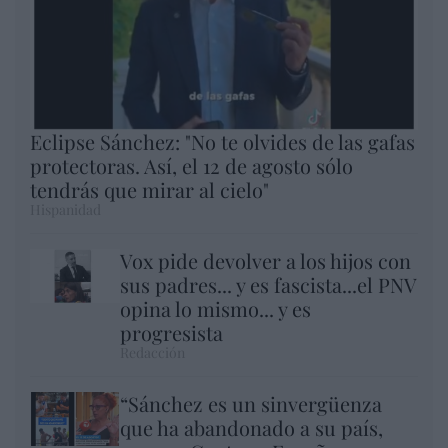
Eclipse Sánchez: "No te olvides de las gafas
protectoras. Así, el 12 de agosto sólo
tendrás que mirar al cielo"
Hispanidad
Vox pide devolver a los hijos con
sus padres... y es fascista...el PNV
opina lo mismo... y es
progresista
Redacción
“Sánchez es un sinvergüenza
que ha abandonado a su país,