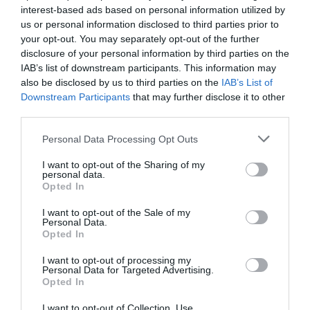
Ataque cristianófobo en la muy ‘woke’ ciudad
interest-based ads based on personal information utilized by
de Nueva York: destrozan una imagen de la
us or personal information disclosed to third parties prior to
Virgen María
your opt-out. You may separately opt-out of the further
disclosure of your personal information by third parties on the
Redacción
07/08/26 11:46
IAB’s list of downstream participants. This information may
also be disclosed by us to third parties on the
IAB’s List of
Downstream Participants
that may further disclose it to other
Marcelo Gullo: “El trabajo de desmitificar la
third parties.
historia, de poner la verdadera, de
Personal Data Processing Opt Outs
desmontar la falsificación, es un trabajo
cristiano"
I want to opt-out of the Sharing of my
personal data.
por Hispanidad
Opted In
Artículos anteriores
I want to opt-out of the Sale of my
Personal Data.
DIARIO DE LA CORRUPCIÓN SANCHISTA
Opted In
I want to opt-out of processing my
Diario de la corrupción sanchista. Hazte
Personal Data for Targeted Advertising.
Opted In
Oír se manifiesta delante de La Mareta:
“Pedro Sánchez es un criminal”
I want to opt-out of Collection, Use,