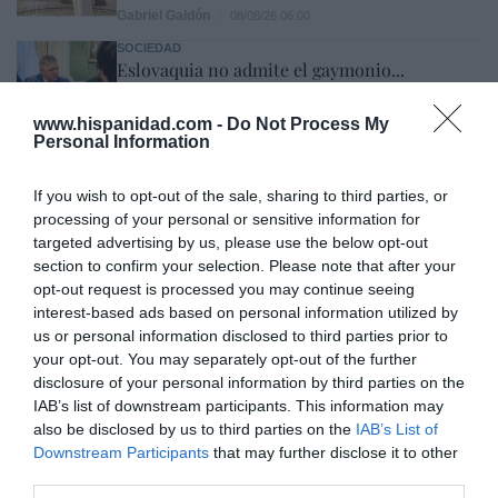
Gabriel Galdón
08/08/26 06:00
SOCIEDAD
Eslovaquia no admite el gaymonio...
bendecido en otros miembros de la Unión
Europea
www.hispanidad.com -
Do Not Process My
Eulogio López
08/08/26 06:00
Personal Information
If you wish to opt-out of the sale, sharing to third parties, or
processing of your personal or sensitive information for
Marcelo Gullo: “El trabajo de desmitificar la
targeted advertising by us, please use the below opt-out
historia, de poner la verdadera, de
section to confirm your selection. Please note that after your
desmontar la falsificación, es un trabajo
opt-out request is processed you may continue seeing
cristiano"
interest-based ads based on personal information utilized by
us or personal information disclosed to third parties prior to
por Hispanidad
your opt-out. You may separately opt-out of the further
Artículos anteriores
disclosure of your personal information by third parties on the
IAB’s list of downstream participants. This information may
DIARIO DE LA CORRUPCIÓN SANCHISTA
also be disclosed by us to third parties on the
IAB’s List of
Downstream Participants
that may further disclose it to other
third parties.
Diario de la corrupción sanchista. Hazte