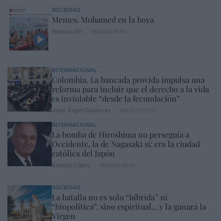
SOCIEDAD
Memes. Mohamed en la boya
Redacción
08/08/26 06:00
INTERNACIONAL
Colombia. La bancada provida impulsa una
reforma para incluir que el derecho a la vida
es inviolable “desde la fecundación”
José Ángel Gutiérrez
08/08/26 06:00
INTERNACIONAL
La bomba de Hiroshima no perseguía a
Occidente, la de Nagasaki sí: era la ciudad
católica del Japón
Eulogio López
08/08/26 06:00
SOCIEDAD
La batalla no es solo “híbrida” ni
“biopolítica”, sino espiritual... y la ganará la
Virgen