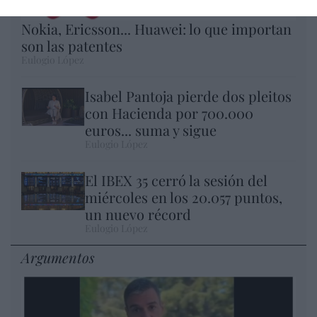
Nokia, Ericsson... Huawei: lo que importan
son las patentes
Eulogio López
Isabel Pantoja pierde dos pleitos
con Hacienda por 700.000
euros... suma y sigue
Eulogio López
El IBEX 35 cerró la sesión del
miércoles en los 20.057 puntos,
un nuevo récord
Eulogio López
Argumentos