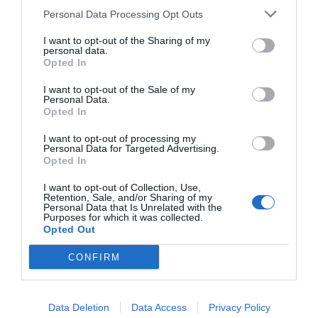
Oír se manifiesta delante de La Mareta:
Personal Data Processing Opt Outs
“Pedro Sánchez es un criminal”
I want to opt-out of the Sharing of my
por Redacción
personal data.
Opted In
Artículos anteriores
I want to opt-out of the Sale of my
Personal Data.
Opinión
Opted In
Enormes minucias
I want to opt-out of processing my
Personal Data for Targeted Advertising.
por Eulogio López
Opted In
I want to opt-out of Collection, Use,
Retention, Sale, and/or Sharing of my
Personal Data that Is Unrelated with the
Purposes for which it was collected.
Opted Out
CONFIRM
Data Deletion
Data Access
Privacy Policy