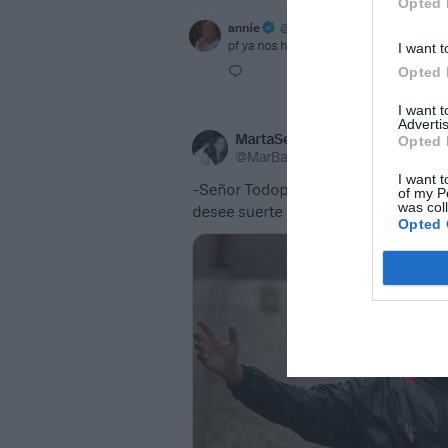
Opted 
I want t
Opted 
I want 
Advertis
Opted 
I want t
of my P
was col
Opted 