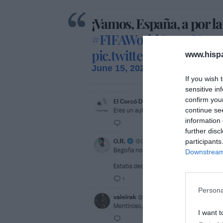
¡Vamos, España, a por la
#FIFAWorldCup
#Vamo
pic.twitter.com/JtVa3eV
www.hisp
June 15, 2026
If you wish 
sensitive in
confirm you
continue se
information 
further disc
participants
Downstream 
Persona
I want t