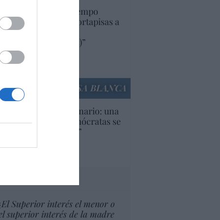
uropa lleva mucho tiempo
iendo aranceles y cortapisas a
oductos y compañías
ricanas (y europeas)”
Ana Sánchez Arjona
culos anteriores
LA CASA BLANCA
U. Inquietante escenario: una
cera parte de los demócratas se
ine como “socialista”
Ignacio Aguirre
culos anteriores
tas al director
¿El Superior interés el menor o
el superior interés de la madre