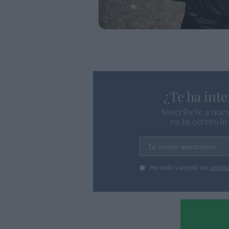
¿Te ha inte
Suscríbete a nues
en tu correo l
Tu correo electrónico...
He leído y acepto las
condic