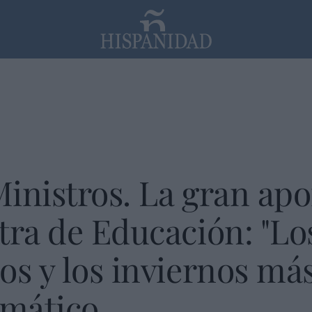
PP
SANTANDER
Religión
inistros. La gran apo
tra de Educación: "Lo
os y los inviernos más
imático