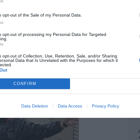
In
“E
pon
o opt-out of the Sale of my Personal Data.
pr
In
ame
to opt-out of processing my Personal Data for Targeted
por 
ing.
Artí
In
o opt-out of Collection, Use, Retention, Sale, and/or Sharing
ersonal Data that Is Unrelated with the Purposes for which it
lected.
EEU
Out
ter
def
CONFIRM
por 
Artí
Data Deletion
Data Access
Privacy Policy
Car