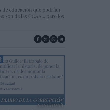
gas de educación que podrían
as son de las CCAA... pero los
elo Gullo: “El trabajo de
itificar la historia, de poner la
dadera, de desmontar la
ificación, es un trabajo cristiano"
Hispanidad
ulos anteriores
DIARIO DE LA CORRUPCIÓN
SANCHISTA