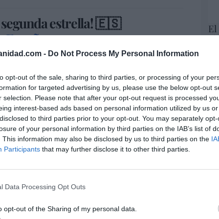
 segunda estrella! 🇪🇸
El
sEspaña
His
aux
anidad.com -
Do Not Process My Personal Information
— Pedro Sánchez (@sanchezcastejon)
Te
RT
to opt-out of the sale, sharing to third parties, or processing of your per
lo
formation for targeted advertising by us, please use the below opt-out s
Ce
r selection. Please note that after your opt-out request is processed y
li
eing interest-based ads based on personal information utilized by us or
di
disclosed to third parties prior to your opt-out. You may separately opt-
hu
losure of your personal information by third parties on the IAB’s list of
po
. This information may also be disclosed by us to third parties on the
IA
His
Participants
that may further disclose it to other third parties.
Cu
tu
Red
l Data Processing Opt Outs
o opt-out of the Sharing of my personal data.