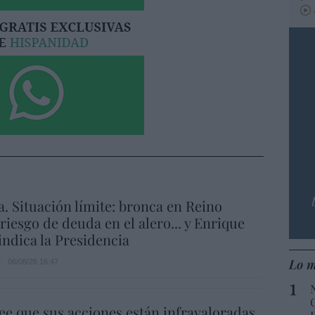
a. Situación límite: bronca en Reino
 riesgo de deuda en el alero... y Enrique
indica la Presidencia
Lo m
06/08/26 16:47
ee que sus acciones están infravaloradas