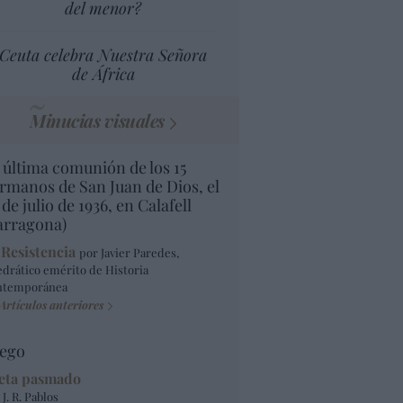
del menor?
Ceuta celebra Nuestra Señora
de África
Minucias visuales
 última comunión de los 15
rmanos de San Juan de Dios, el
 de julio de 1936, en Calafell
arragona)
 Resistencia
por Javier Paredes,
edrático emérito de Historia
ntemporánea
Artículos anteriores
ego
eta pasmado
 J. R. Pablos