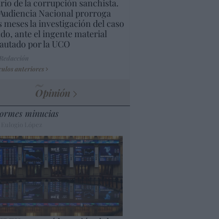
rio de la corrupción sanchista.
Audiencia Nacional prorroga
s meses la investigación del caso
do, ante el ingente material
autado por la UCO
 Redacción
culos anteriores
Opinión
ormes minucias
 Eulogio López