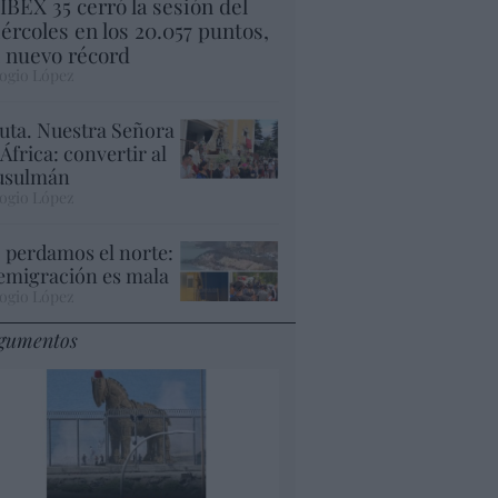
 IBEX 35 cerró la sesión del
ércoles en los 20.057 puntos,
 nuevo récord
ogio López
uta. Nuestra Señora
 África: convertir al
sulmán
ogio López
 perdamos el norte:
 emigración es mala
ogio López
gumentos