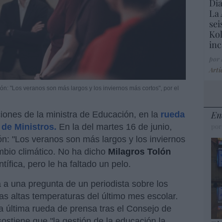
Dia
La 
sei
Kol
inc
por
Artí
ón: "Los veranos son más largos y los inviernos más cortos", por el
En
iones de la ministra de Educación, en la
rueda
 de Ministros.
En la del martes 16 de junio,
por
: "Los veranos son más largos y los inviernos
ambio climático. No ha dicho
Milagros Tolón
tífica, pero le ha faltado un pelo.
a a una pregunta de un periodista sobre los
as altas temperaturas del último mes escolar.
a última rueda de prensa tras el Consejo de
sostiene que "la gestión de la educación la