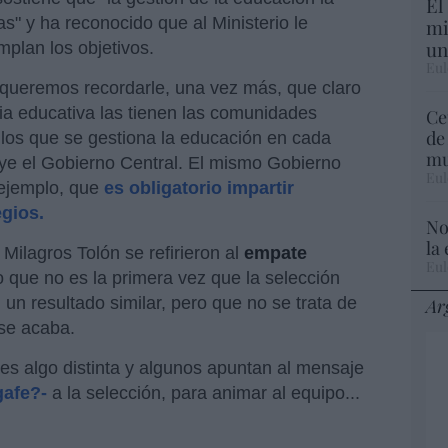
El
" y ha reconocido que al Ministerio le
mi
un
plan los objetivos.
Eul
queremos recordarle, una vez más, que claro
a educativa las tienen las comunidades
Ce
de
los que se gestiona la educación en cada
mu
ye el Gobierno Central. El mismo Gobierno
Eul
 ejemplo, que
es obligatorio impartir
egios.
No
la
Milagros Tolón se refirieron al
empate
Eul
 que no es la primera vez que la selección
un resultado similar, pero que no se trata de
Ar
 se acaba.
s es algo distinta y algunos apuntan al mensaje
gafe?-
a la selección, para animar al equipo...