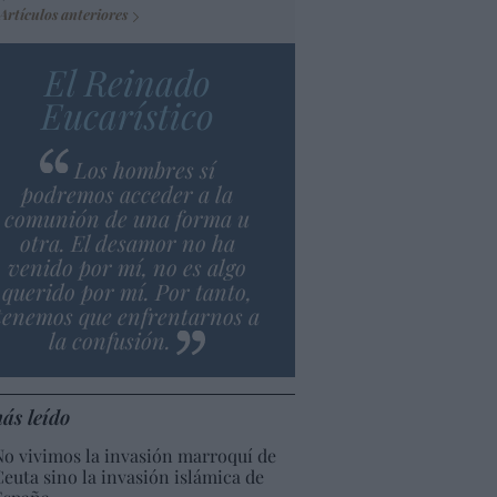
Artículos anteriores
El Reinado
Eucarístico
Los hombres sí
podremos acceder a la
comunión de una forma u
otra. El desamor no ha
venido por mí, no es algo
querido por mí. Por tanto,
tenemos que enfrentarnos a
la confusión.
ás leído
No vivimos la invasión marroquí de
Ceuta sino la invasión islámica de