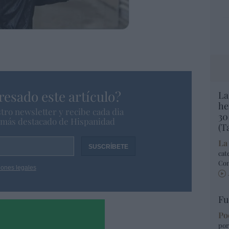
resado este artículo?
La
he
tro newsletter y recibe cada dia
30
o más destacado de Hispanidad
(T
La
cat
Co
iones legales
Fu
Po
por