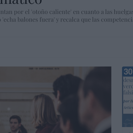
ntan por el 'otoño caliente' en cuanto a las huel
o 'echa balones fuera' y recalca que las competenci
Marc
desm
ver
fals
por 
Artíc