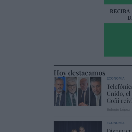
Hoy destacamos
ECONOMÍA
Telefónic
Unido, el
Goñi reiv
Eulogio López
ECONOMÍA
Disney cr