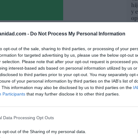
hi
y 
op
pr
Red
anidad.com -
Do Not Process My Personal Information
“S
to opt-out of the sale, sharing to third parties, or processing of your per
si
formation for targeted advertising by us, please use the below opt-out s
ab
r selection. Please note that after your opt-out request is processed y
po
eing interest-based ads based on personal information utilized by us or
Es
disclosed to third parties prior to your opt-out. You may separately opt-
Go
losure of your personal information by third parties on the IAB’s list of
co
. This information may also be disclosed by us to third parties on the
IA
Ma
Participants
that may further disclose it to other third parties.
ce
His
de dejar sólo al Santísimo... en ningún
l Data Processing Opt Outs
09/08/26 06:00
“E
o opt-out of the Sharing of my personal data.
pon