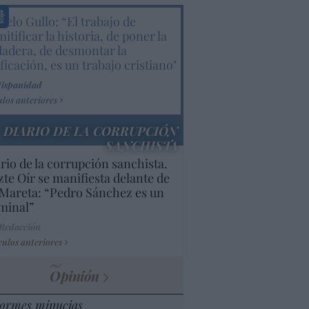
elo Gullo: “El trabajo de
itificar la historia, de poner la
dadera, de desmontar la
ificación, es un trabajo cristiano"
Hispanidad
ulos anteriores
DIARIO DE LA CORRUPCIÓN
SANCHISTA
rio de la corrupción sanchista.
te Oír se manifiesta delante de
Mareta: “Pedro Sánchez es un
minal”
 Redacción
culos anteriores
Opinión
ormes minucias