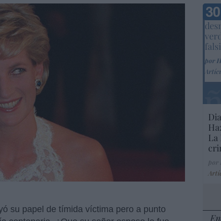
Marc
desm
ver
fals
por 
Artíc
Dia
Haz
La 
cri
por
Artí
yó su papel de tímida víctima pero a punto
En