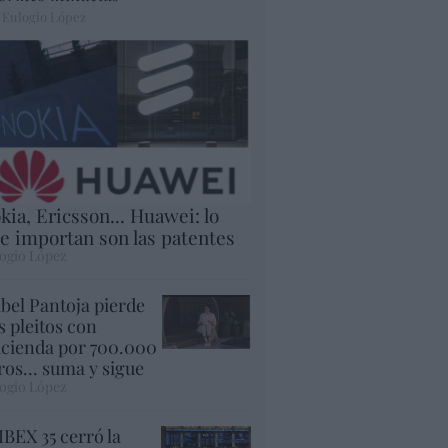
 Eulogio López
kia, Ericsson... Huawei: lo
e importan son las patentes
ogio López
abel Pantoja pierde
s pleitos con
cienda por 700.000
ros... suma y sigue
ogio López
 IBEX 35 cerró la