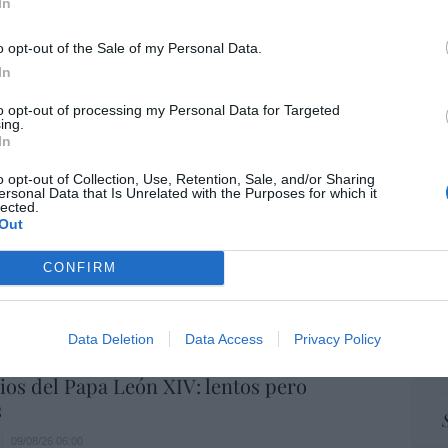
In
pr
atrincherado, en La Mareta
ame
o opt-out of the Sale of my Personal Data.
o
09/08/26 06:00
por 
In
Artí
to opt-out of processing my Personal Data for Targeted
ing.
 de paganismo o tiempos de satanismo?
In
09/08/26 06:00
EEU
o opt-out of Collection, Use, Retention, Sale, and/or Sharing
ersonal Data that Is Unrelated with the Purposes for which it
ter
lected.
def
Out
por 
andalf y el mediano
CONFIRM
Artí
9/08/26 06:00
Car
Data Deletion
Data Access
Privacy Policy
os del Papa León XIV: lentos pero
s
09/08/26 06:00