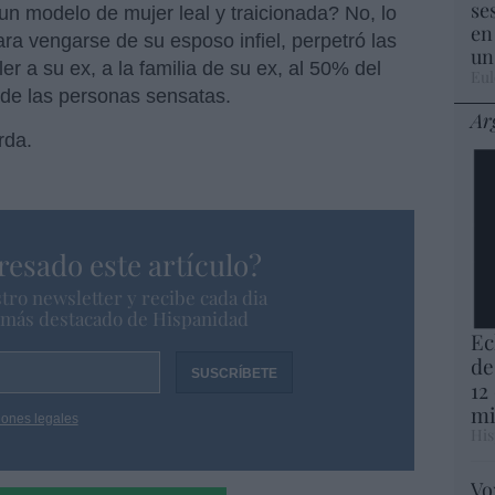
se
un modelo de mujer leal y traicionada? No, lo
en
ra vengarse de su esposo infiel, perpetró las
un
er a su ex, a la familia de su ex, al 50% del
Eul
 de las personas sensatas.
Ar
rda.
resado este artículo?
tro newsletter y recibe cada dia
o más destacado de Hispanidad
Ec
de
12
mi
iones legales
His
Vo