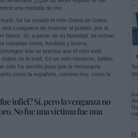
a centenaria. ¿Que su señor esposo le fue
por
merece una medalla de oro.
murió. Se ha creado el mito Diana de Gales.
tra cualquiera de malcriar al pueblo, por la
n falsos. Sí, a pesar de su falsedad, se extrae,
na moraleja cierta, fundada y buena,
conseguir eso se precisa que el mito esté
e Gales no lo está, Es un mito moderno, fallido,
No
que sólo ha servido para que la monarquía
qu
 tanto como la española, conviva hoy, como la
Eul
.
Is
ue infiel? Sí, pero la venganza no
do
Ha
ro. No fue una víctima fue una
eu
Eul
El