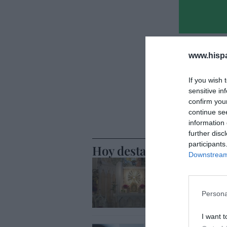
www.hisp
If you wish 
sensitive in
confirm you
continue se
information 
further disc
participants
Hoy destacamos
Downstream 
SOCIEDAD
No se pue
caso
Persona
Eulogio López
I want t
SOCIEDAD