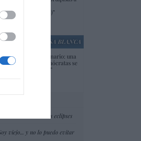
oductos y compañías
ricanas (y europeas)”
Ana Sánchez Arjona
culos anteriores
LA CASA BLANCA
U. Inquietante escenario: una
cera parte de los demócratas se
ine como “socialista”
Ignacio Aguirre
culos anteriores
tas al director
Dios es el señor de los eclipses
Soy viejo... y no lo puedo evitar