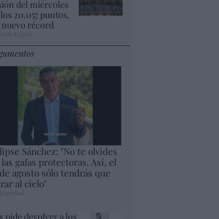
sión del miércoles
 los 20.057 puntos,
 nuevo récord
ogio López
gumentos
lipse Sánchez: "No te olvides
 las gafas protectoras. Así, el
 de agosto sólo tendrás que
rar al cielo"
panidad
x pide devolver a los