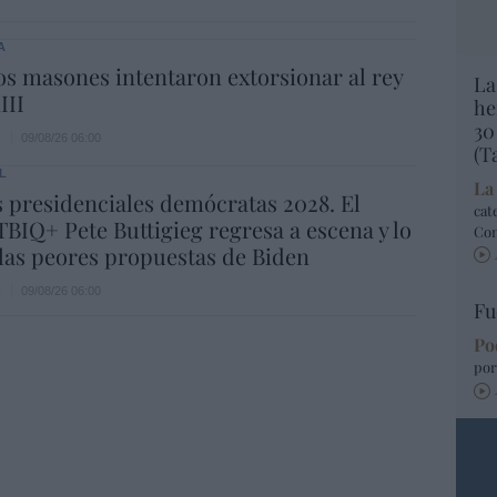
A
s masones intentaron extorsionar al rey
La
III
he
30
s
09/08/26 06:00
(T
L
La
 presidenciales demócratas 2028. El
cat
BIQ+ Pete Buttigieg regresa a escena y lo
Co
las peores propuestas de Biden
e
09/08/26 06:00
Fu
Po
por