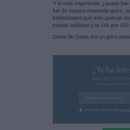
Y lo más importante: ¿acaso fue 
fue de esposa resentida quien, pa
infidelidades que más podrían dol
pueblo británico y la 100 por 100
Diana de Gales era un poco peta
¿Te ha inte
Suscríbete a nues
en tu correo l
Tu correo electrónico...
He leído y acepto las
condic