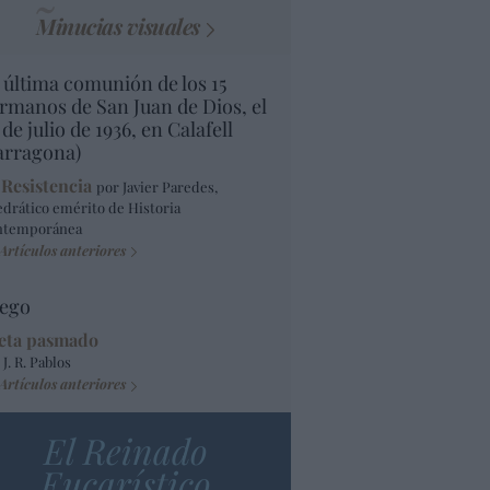
Minucias visuales
 última comunión de los 15
rmanos de San Juan de Dios, el
 de julio de 1936, en Calafell
arragona)
 Resistencia
por Javier Paredes,
edrático emérito de Historia
ntemporánea
Artículos anteriores
ego
eta pasmado
 J. R. Pablos
Artículos anteriores
El Reinado
Eucarístico