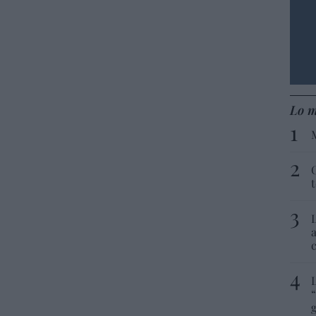
Lo m
“