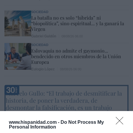
SOCIEDAD
La batalla no es solo “híbrida” ni
“biopolítica”, sino espiritual... y la ganará la
Virgen
Gabriel Galdón
08/08/26 06:00
SOCIEDAD
Eslovaquia no admite el gaymonio...
bendecido en otros miembros de la Unión
Europea
Eulogio López
08/08/26 06:00
Marcelo Gullo: “El trabajo de desmitificar la
historia, de poner la verdadera, de
desmontar la falsificación, es un trabajo
cristiano"
www.hispanidad.com -
Do Not Process My
por Hispanidad
Personal Information