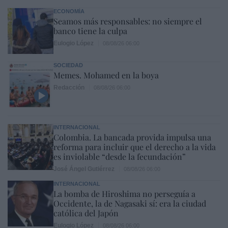
ECONOMÍA
Seamos más responsables: no siempre el
banco tiene la culpa
Eulogio López
08/08/26 06:00
SOCIEDAD
Memes. Mohamed en la boya
Redacción
08/08/26 06:00
INTERNACIONAL
Colombia. La bancada provida impulsa una
reforma para incluir que el derecho a la vida
es inviolable “desde la fecundación”
José Ángel Gutiérrez
08/08/26 06:00
INTERNACIONAL
La bomba de Hiroshima no perseguía a
Occidente, la de Nagasaki sí: era la ciudad
católica del Japón
Eulogio López
08/08/26 06:00