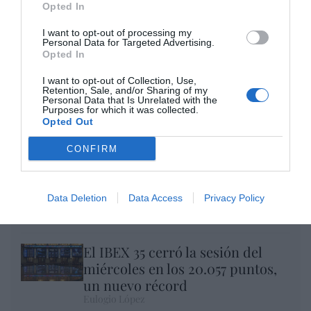
Opted In
I want to opt-out of processing my
Personal Data for Targeted Advertising.
Opted In
I want to opt-out of Collection, Use,
Retention, Sale, and/or Sharing of my
Nokia, Ericsson... Huawei: lo que importan
Personal Data that Is Unrelated with the
Purposes for which it was collected.
son las patentes
Opted Out
Eulogio López
CONFIRM
Isabel Pantoja pierde dos pleitos
con Hacienda por 700.000
Data Deletion
Data Access
Privacy Policy
euros... suma y sigue
Eulogio López
El IBEX 35 cerró la sesión del
miércoles en los 20.057 puntos,
un nuevo récord
Eulogio López