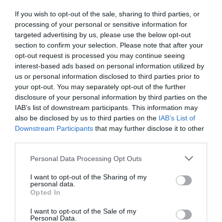
Artículos anteriores
If you wish to opt-out of the sale, sharing to third parties, or
DIARIO DE LA CORRUPCIÓN SANCHISTA
processing of your personal or sensitive information for
targeted advertising by us, please use the below opt-out
section to confirm your selection. Please note that after your
Diario de la corrupción sanchista. Hazte
opt-out request is processed you may continue seeing
Oír se manifiesta delante de La Mareta:
interest-based ads based on personal information utilized by
“Pedro Sánchez es un criminal”
us or personal information disclosed to third parties prior to
your opt-out. You may separately opt-out of the further
por Redacción
disclosure of your personal information by third parties on the
Artículos anteriores
IAB’s list of downstream participants. This information may
also be disclosed by us to third parties on the
IAB’s List of
Opinión
Downstream Participants
that may further disclose it to other
third parties.
Enormes minucias
Personal Data Processing Opt Outs
por Eulogio López
I want to opt-out of the Sharing of my
personal data.
Opted In
I want to opt-out of the Sale of my
Personal Data.