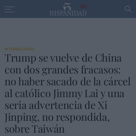
Educación
Entrevistas
PP
SANTANDER
R
30
INTERNACIONAL
Trump se vuelve de China
con dos grandes fracasos:
no haber sacado de la cárcel
al católico Jimmy Lai y una
seria advertencia de Xi
Jinping, no respondida,
sobre Taiwán