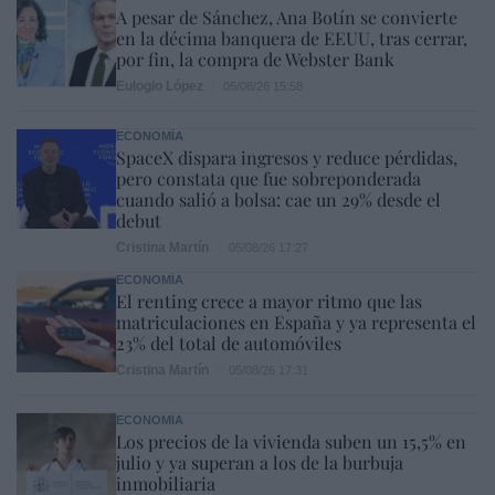
A pesar de Sánchez, Ana Botín se convierte
en la décima banquera de EEUU, tras cerrar,
por fin, la compra de Webster Bank
Eulogio López
05/08/26 15:58
ECONOMÍA
SpaceX dispara ingresos y reduce pérdidas,
pero constata que fue sobreponderada
cuando salió a bolsa: cae un 29% desde el
debut
Cristina Martín
05/08/26 17:27
ECONOMÍA
El renting crece a mayor ritmo que las
matriculaciones en España y ya representa el
23% del total de automóviles
Cristina Martín
05/08/26 17:31
ECONOMÍA
Los precios de la vivienda suben un 15,5% en
julio y ya superan a los de la burbuja
inmobiliaria