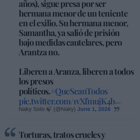
años), sigue presa por ser
hermana menor de un teniente
en el exilio. Su hermana menor,
Samantha, ya salió de prisión
bajo medidas cautelares, pero
Arantza no.
Liberen a Aranza, liberen a todos
los presos
políticos.
#QueSeanTodos
pic.twitter.com/1vXfmujK4b
—
Naky Soto 🍃 (@Naky)
June 1, 2026
Torturas, tratos crueles y