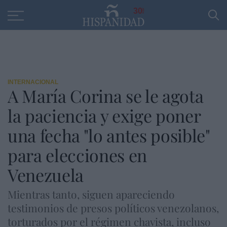
Educación
Entrevistas
PP
SANTANDER
R
30
INTERNACIONAL
A María Corina se le agota
la paciencia y exige poner
una fecha "lo antes posible"
para elecciones en
Venezuela
Mientras tanto, siguen apareciendo
testimonios de presos políticos venezolanos,
torturados por el régimen chavista, incluso