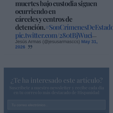
muertes bajo custodia siguen
ocurriendo en
cárceles y centros de
detención.
#SonCrímenesDeEstad
pic.twitter.com/280tBjWuci
—
Jesús Armas (@jesusarmasccs)
May 31,
2026
¿Te ha interesado este artículo?
Suscríbete a nuestro newsletter y recibe cada dia
en tu correo lo más destacado de Hispanidad
Tu correo electrónico...