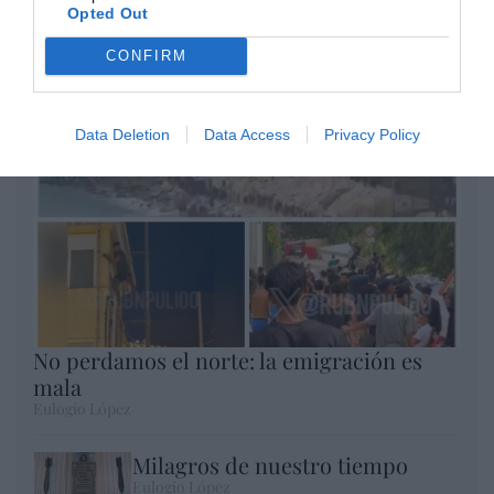
Opted Out
Enormes minucias
CONFIRM
por Eulogio López
Data Deletion
Data Access
Privacy Policy
No perdamos el norte: la emigración es
mala
Eulogio López
Milagros de nuestro tiempo
Eulogio López