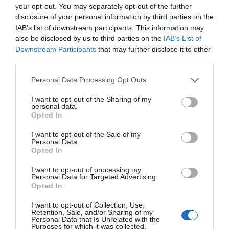
your opt-out. You may separately opt-out of the further
historia, de poner la verdadera, de
disclosure of your personal information by third parties on the
desmontar la falsificación, es un trabajo
IAB’s list of downstream participants. This information may
cristiano"
also be disclosed by us to third parties on the
IAB’s List of
Downstream Participants
that may further disclose it to other
por Hispanidad
third parties.
Artículos anteriores
Personal Data Processing Opt Outs
DIARIO DE LA CORRUPCIÓN SANCHISTA
I want to opt-out of the Sharing of my
personal data.
Diario de la corrupción sanchista. Bolaños
Opted In
se reunió en el año 2025 hasta seis veces
I want to opt-out of the Sale of my
con Zapatero, mientras se desarrollaba la
Personal Data.
investigación judicial sobre la aerolínea
Opted In
Plus Ultra
I want to opt-out of processing my
Personal Data for Targeted Advertising.
por Redacción
Opted In
Artículos anteriores
I want to opt-out of Collection, Use,
Retention, Sale, and/or Sharing of my
Personal Data that Is Unrelated with the
Opinión
Purposes for which it was collected.