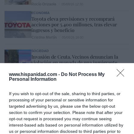
Rocío Orizaola
05/08/26 12:30
ECONOMÍA
Toyota eleva previsiones y recomprará
acciones por 5.400 millones, tras elevar
ingresos y beneficio
Cristina Martín
05/08/26 16:00
SOCIEDAD
Invasión de Ceuta. Vecinos denuncian la
violación en manada de una inmigrante
irregular menor de edad: “Hay testigos”
www.hispanidad.com -
Do Not Process My
Redacción
05/08/26 12:03
Personal Information
INTERNACIONAL
Vuelta a la cordura. Reino Unido obligará a
If you wish to opt-out of the sale, sharing to third parties, or
que los aseos o vestuarios sean utilizados en
processing of your personal or sensitive information for
función del sexo de nacimiento
targeted advertising by us, please use the below opt-out
Rocío Orizaola
05/08/26 13:32
section to confirm your selection. Please note that after your
opt-out request is processed you may continue seeing
interest-based ads based on personal information utilized by
Marcelo Gullo: “El trabajo de desmitificar la
us or personal information disclosed to third parties prior to