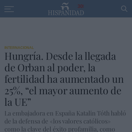
Educación
Entrevistas
PP
SANTANDER
R
30
INTERNACIONAL
Hungría. Desde la llegada
de Orban al poder, la
fertilidad ha aumentado un
25%, “el mayor aumento de
la UE”
La embajadora en España Katalin Tóth habló
de la defensa de «los valores católicos»
como la clave del éxito profamilia, como