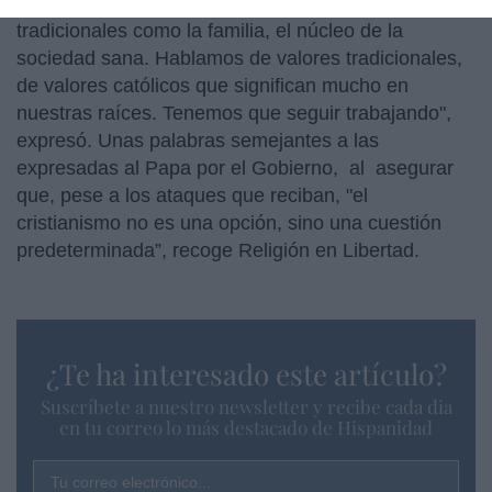
quiere seguir trabajando según esos valores
tradicionales como la familia, el núcleo de la
sociedad sana. Hablamos de valores tradicionales,
de valores católicos que significan mucho en
nuestras raíces. Tenemos que seguir trabajando",
expresó. Unas palabras semejantes a las
expresadas al Papa por el Gobierno, al asegurar
que, pese a los ataques que reciban, "el
cristianismo no es una opción, sino una cuestión
predeterminada”, recoge Religión en Libertad.
¿Te ha interesado este artículo?
Suscríbete a nuestro newsletter y recibe cada dia
en tu correo lo más destacado de Hispanidad
Tu correo electrónico...