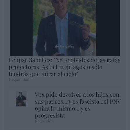
Eclipse Sánchez: "No te olvides de las gafas
protectoras. Así, el 12 de agosto sólo
tendrás que mirar al cielo"
Hispanidad
Vox pide devolver a los hijos con
sus padres... y es fascista...el PNV
opina lo mismo... y es
progresista
Redacción