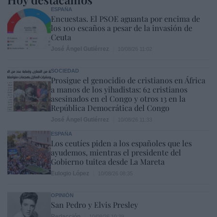
ESPAÑA
Encuestas. El PSOE aguanta por encima de
los 100 escaños a pesar de la invasión de
Ceuta
José Ángel Gutiérrez
10/08/26 11:02
SOCIEDAD
Prosigue el genocidio de cristianos en África
a manos de los yihadistas: 62 cristianos
asesinados en el Congo y otros 13 en la
República Democrática del Congo
José Ángel Gutiérrez
10/08/26 11:33
ESPAÑA
Los ceutíes piden a los españoles que les
ayudemos, mientras el presidente del
Gobierno tuitea desde La Mareta
Eulogio López
10/08/26 08:35
OPINIÓN
San Pedro y Elvis Presley
Redacción
10/08/26 10:39