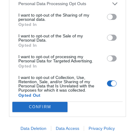
Personal Data Processing Opt Outs
escuelas, consiguió un 92,34% de votos diciendo
"no".
I want to opt-out of the Sharing of my
personal data.
-En la segunda, sobre la difusión de las terapias de
Opted In
reasignación de sexo sobre menores, el "no" logró
I want to opt-out of the Sale of my
un 95,89%.
Personal Data.
Opted In
-La tercera, relativa a la exposición infantil a
I want to opt-out of processing my
contenidos sexuales explícitos, tuvo un 95,32% que
Personal Data for Targeted Advertising.
Opted In
dijeron "no".
I want to opt-out of Collection, Use,
-En la cuarta y última, sobre el apoyo a que se
Retention, Sale, and/or Sharing of my
muestre contenido multimedia de cambios de sexo
Personal Data that Is Unrelated with the
Purposes for which it was collected.
a menores, el 95,17% de los votantes dieron su
Opted Out
apoyo al Gobierno.
CONFIRM
Antes de concluir, Tóth se refirió a la motivación
también religiosa del Gobierno en defender la vida y
la familia. "[El Gobierno] no tiene dudas de que
Data Deletion
Data Access
Privacy Policy