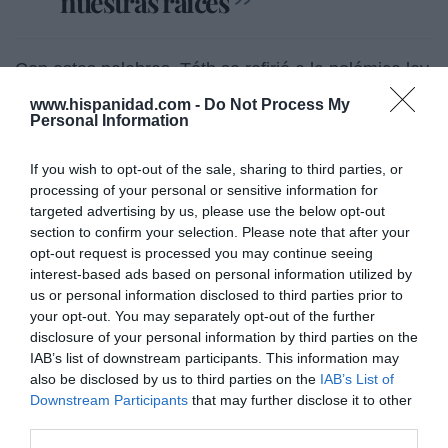
nuestras raíces
Con estas palabras, Tóth se refirió a la polémica ley
de protección a la infancia, que prohíbe la difusión
www.hispanidad.com -
Do Not Process My
de propaganda sobre la homosexualidad o la
Personal Information
reasignación de género en las escuelas por no ser
"el lugar adecuado”, recoge Religión en Libertad.
If you wish to opt-out of the sale, sharing to third parties, or
processing of your personal or sensitive information for
Ante el feroz ataque de la Unión Europea
targeted advertising by us, please use the below opt-out
section to confirm your selection. Please note that after your
inmediatamente después de aprobar la ley, el
opt-out request is processed you may continue seeing
Gobierno húngaro prometió someter esta ley a
interest-based ads based on personal information utilized by
referéndum entre la población, lo que tuvo lugar el
us or personal information disclosed to third parties prior to
mismo domingo en que Orbán obtuvo la victoria
your opt-out. You may separately opt-out of the further
electoral.
disclosure of your personal information by third parties on the
IAB’s list of downstream participants. This information may
Los datos arrojados por el referéndum fueron
also be disclosed by us to third parties on the
IAB’s List of
abrumadores:
Downstream Participants
that may further disclose it to other
third parties.
- La primera, relacionada con el adoctrinamiento en