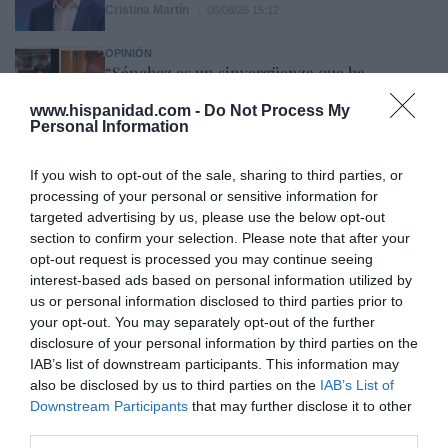
Cristina Martín
06/08/26 15:12
OPINIÓN
“Sánchez es un sinvergüenza que ha
abandonado a su país, porque Ceuta es
España. Tenemos un Gobierno en
www.hispanidad.com -
Do Not Process My
Personal Information
connivencia con Marruecos”: acusa una ceutí
Hispanidad
06/08/26 11:30
If you wish to opt-out of the sale, sharing to third parties, or
processing of your personal or sensitive information for
targeted advertising by us, please use the below opt-out
Marcelo Gullo: “El trabajo de desmitificar la
section to confirm your selection. Please note that after your
historia, de poner la verdadera, de
opt-out request is processed you may continue seeing
desmontar la falsificación, es un trabajo
interest-based ads based on personal information utilized by
cristiano"
us or personal information disclosed to third parties prior to
your opt-out. You may separately opt-out of the further
por Hispanidad
disclosure of your personal information by third parties on the
IAB’s list of downstream participants. This information may
Artículos anteriores
also be disclosed by us to third parties on the
IAB’s List of
Downstream Participants
that may further disclose it to other
DIARIO DE LA CORRUPCIÓN SANCHISTA
third parties.