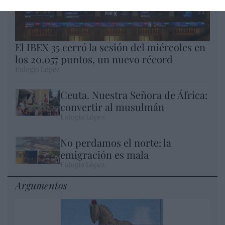
El IBEX 35 cerró la sesión del miércoles en
los 20.057 puntos, un nuevo récord
Eulogio López
Ceuta. Nuestra Señora de África:
convertir al musulmán
Eulogio López
No perdamos el norte: la
emigración es mala
Eulogio López
Argumentos