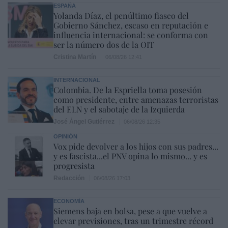
ESPAÑA
Yolanda Díaz, el penúltimo fiasco del
Gobierno Sánchez, escaso en reputación e
influencia internacional: se conforma con
ser la número dos de la OIT
Cristina Martín
06/08/26 12:41
INTERNACIONAL
Colombia. De la Espriella toma posesión
como presidente, entre amenazas terroristas
del ELN y el sabotaje de la Izquierda
José Ángel Gutiérrez
06/08/26 12:35
OPINIÓN
Vox pide devolver a los hijos con sus padres...
y es fascista...el PNV opina lo mismo... y es
progresista
Redacción
06/08/26 17:03
ECONOMÍA
Siemens baja en bolsa, pese a que vuelve a
elevar previsiones, tras un trimestre récord