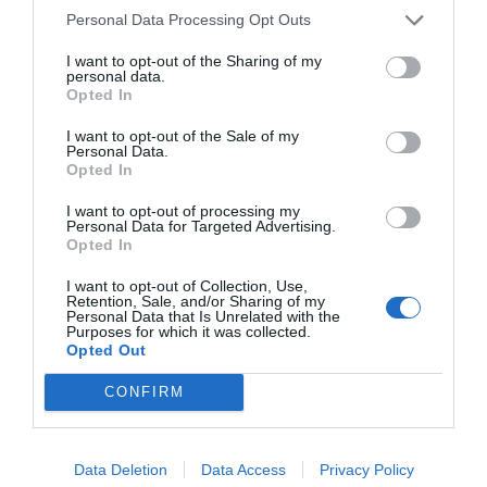
Diario de la corrupción sanchista. La
Personal Data Processing Opt Outs
Audiencia Nacional prorroga seis meses la
I want to opt-out of the Sharing of my
investigación del caso Koldo, ante el
personal data.
ingente material incautado por la UCO
Opted In
por Redacción
I want to opt-out of the Sale of my
Personal Data.
Artículos anteriores
Opted In
I want to opt-out of processing my
Opinión
Personal Data for Targeted Advertising.
Opted In
Enormes minucias
I want to opt-out of Collection, Use,
por Eulogio López
Retention, Sale, and/or Sharing of my
Personal Data that Is Unrelated with the
Purposes for which it was collected.
Opted Out
CONFIRM
Data Deletion
Data Access
Privacy Policy