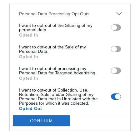
third parties.
Personal Data Processing Opt Outs
I want to opt-out of the Sharing of my
personal data.
Opted In
I want to opt-out of the Sale of my
El IBEX 35 cerró la sesión del miércoles en
Personal Data.
Opted In
los 20.057 puntos, un nuevo récord
Eulogio López
I want to opt-out of processing my
Personal Data for Targeted Advertising.
Opted In
Ceuta. Nuestra Señora de África:
convertir al musulmán
I want to opt-out of Collection, Use,
Retention, Sale, and/or Sharing of my
Eulogio López
Personal Data that Is Unrelated with the
Purposes for which it was collected.
Opted Out
No perdamos el norte: la
emigración es mala
CONFIRM
Eulogio López
Argumentos