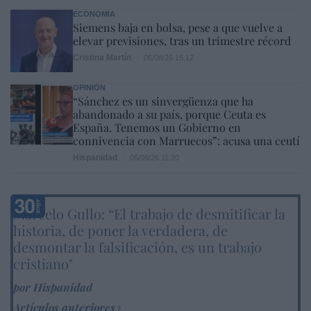
ECONOMÍA
Siemens baja en bolsa, pese a que vuelve a
elevar previsiones, tras un trimestre récord
Cristina Martín
06/08/26 15:12
OPINIÓN
“Sánchez es un sinvergüenza que ha
abandonado a su país, porque Ceuta es
España. Tenemos un Gobierno en
connivencia con Marruecos”: acusa una ceutí
Hispanidad
06/08/26 11:30
Marcelo Gullo: “El trabajo de desmitificar la
historia, de poner la verdadera, de
desmontar la falsificación, es un trabajo
cristiano"
por Hispanidad
Artículos anteriores