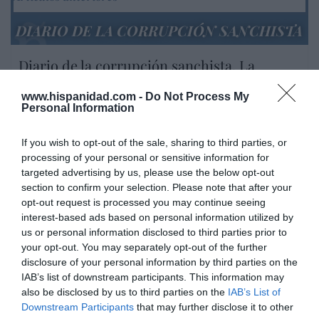
DIARIO DE LA CORRUPCIÓN SANCHISTA
Diario de la corrupción sanchista. La
Audiencia Nacional prorroga seis meses la
investigación del caso Koldo, ante el
www.hispanidad.com -
Do Not Process My
Personal Information
ingente material incautado por la UCO
por Redacción
If you wish to opt-out of the sale, sharing to third parties, or
processing of your personal or sensitive information for
Artículos anteriores
targeted advertising by us, please use the below opt-out
section to confirm your selection. Please note that after your
Opinión
opt-out request is processed you may continue seeing
interest-based ads based on personal information utilized by
Enormes minucias
us or personal information disclosed to third parties prior to
por Eulogio López
your opt-out. You may separately opt-out of the further
disclosure of your personal information by third parties on the
IAB’s list of downstream participants. This information may
also be disclosed by us to third parties on the
IAB’s List of
Downstream Participants
that may further disclose it to other