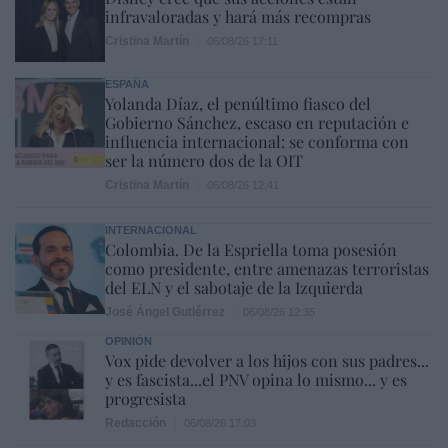
infravaloradas y hará más recompras
Cristina Martín
06/08/26 17:11
ESPAÑA
Yolanda Díaz, el penúltimo fiasco del
Gobierno Sánchez, escaso en reputación e
influencia internacional: se conforma con
ser la número dos de la OIT
Cristina Martín
06/08/26 12:41
INTERNACIONAL
Colombia. De la Espriella toma posesión
como presidente, entre amenazas terroristas
del ELN y el sabotaje de la Izquierda
José Ángel Gutiérrez
06/08/26 12:35
OPINIÓN
Vox pide devolver a los hijos con sus padres...
y es fascista...el PNV opina lo mismo... y es
progresista
Redacción
06/08/26 17:03