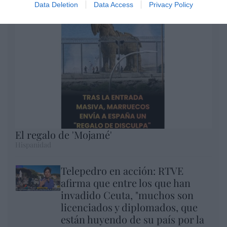
Data Deletion
Data Access
Privacy Policy
El regalo de 'Mojamé'
Hispanidad
Telepedro en acción: RTVE
afirma que entre los que han
invadido Ceuta, "muchos son
licenciados y diplomados, que
están huyendo de su país por la