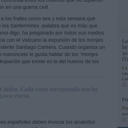
n en una guerra civil.
a los frailes como sea y esta semana que
de los Sanfermines -palabra que es más que
como digo, ha pregonado por todos sus medios
ia con el Vaticano la expulsión de los monjes
La
he
esistente Santiago Cantera. Cuando organiza un
30
tro masoncete le gusta hablar de los "monjes
(T
okupación que existe es la del huesos de los
La
cat
Co
s Caídos. Cada resto recuperado nos ha
55.000 euros
Fu
Po
por
spos españoles deben invocar los acuerdos