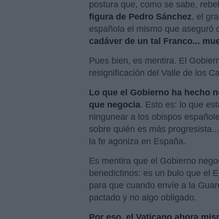
postura que, como se sabe, rebel
figura de Pedro Sánchez
, el g
española el mismo que aseguró qu
cadáver de un tal Franco... mu
Pues bien, es mentira. El Gobier
resignificación del Valle de los C
Lo que el Gobierno ha hecho no
que negocia
. Esto es: lo que es
ningunear a los obispos españole
sobre quién es más progresista...
la fe agoniza en España.
Es mentira que el Gobierno negoc
benedictinos: es un bulo que el E
para que cuando envíe a la Guard
pactado y no algo obligado.
Por eso, el Vaticano ahora mis