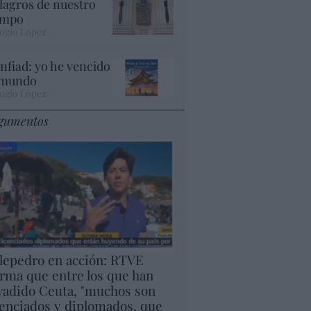
lagros de nuestro
empo
ogio López
nfiad: yo he vencido
 mundo
ogio López
gumentos
lepedro en acción: RTVE
irma que entre los que han
vadido Ceuta, "muchos son
cenciados y diplomados, que