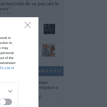
tán huyendo de su país por la
erra"
panidad
ando el orco llame a
 puerta, ábresela
acción
sonal or
ection to
e una invasión y no
ou may
nían a trabajar,
 personal
nían a provocar
out of the
panidad
 downstream
B’s List of
ENTREVISTAS
uropa lleva mucho tiempo
iendo aranceles y cortapisas a
oductos y compañías
ricanas (y europeas)”
Ana Sánchez Arjona