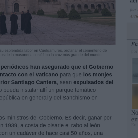
aer
por
Artí
En
n su espléndida labor en Cuelgamuros, profanar el cementerio de
por
os de la masonería cristófoba la cruz más grande del mundo
 periódicos han asegurado que el Gobierno
ntacto con el Vaticano
para que
los monjes
prior Santiago Cantera
, sean
expulsados del
 pueda instalar allí un parque temático
República en general y del Sanchismo en
No
os ministros del Gobierno. Es decir, ganar por
em
Eul
n 1939, a costa de pisarle el rabo al león
on un cadáver de hace casi 50 años, una