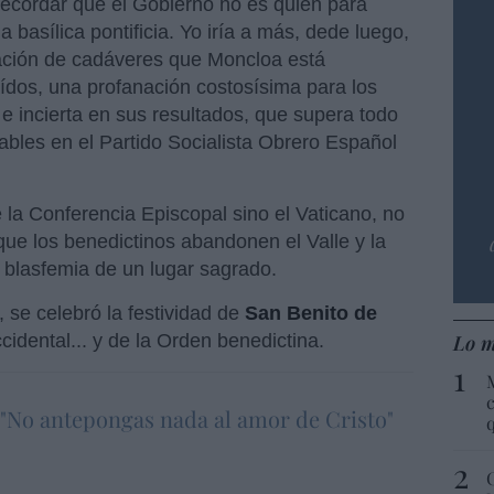
recordar que el Gobierno no es quién para
 basílica pontificia. Yo iría a más, dede luego,
nación de cadáveres que Moncloa está
aídos, una profanación costosísima para los
e incierta en sus resultados, que supera todo
nables en el Partido Socialista Obrero Español
 de la Conferencia Episcopal sino el Vaticano, no
que los benedictinos abandonen el Valle y la
 blasfemia de un lugar sagrado.
o, se celebró la festividad de
San Benito de
Lo m
idental... y de la Orden benedictina.
c
 "No antepongas nada al amor de Cristo"