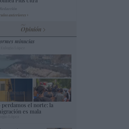
olínea Plus Ultra
 Redacción
culos anteriores
Opinión
ormes minucias
 Eulogio López
 perdamos el norte: la
igración es mala
ogio López