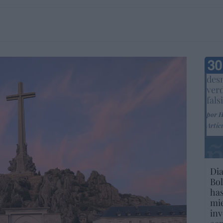
Marc
desm
ver
fals
por 
Artíc
Dia
Bol
has
mie
inv