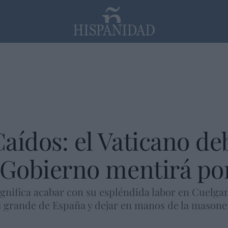
PP
SANTANDER
Religión
Caídos: el Vaticano de
l Gobierno mentirá por
ignifica acabar con su espléndida labor en Cuelga
grande de España y dejar en manos de la masoner