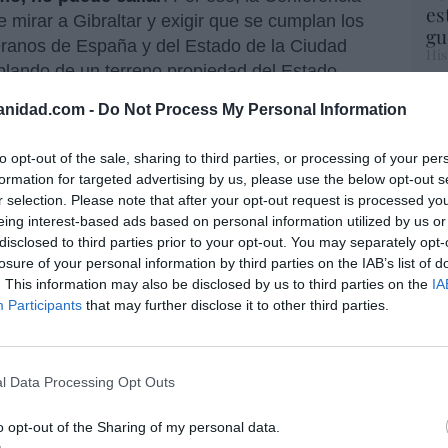
es
 mirar a Gibraltar y exigir que se cumplan los
gu
eranos de España y del Estado de la Ciudad
His
blando de un terreno propiedad del Estado
y camposanto, donde manda la Iglesia y según
Cu
anidad.com -
Do Not Process My Personal Information
tu
Red
to opt-out of the sale, sharing to third parties, or processing of your per
an ni los cadáveres de los cementerios se
formation for targeted advertising by us, please use the below opt-out s
cipio cristiano, ni tan siquiera jurídico: es el
Fu
r selection. Please note that after your opt-out request is processed y
e, según la antropología, comienza cuando
ve
eing interest-based ads based on personal information utilized by us or
ve
os, es decir, a respetarlos.
disclosed to third parties prior to your opt-out. You may separately opt-
His
losure of your personal information by third parties on the IAB’s list of
ue ya negocia con el Vaticano,
. This information may also be disclosed by us to third parties on the
IA
armen Calvo
, entonces vicepresidenta primera,
Participants
that may further disclose it to other third parties.
tarse con el
cardenal Pietro Parolin
,
“E
o y volvió a Madrid asegurando que el Vaticano
pon
nar el Valle de los Caídos y exhumar el
l Data Processing Opt Outs
pr
ocó una nota aclaratoria del Vaticano -hecho
ame
ando que aquello era mentira.
o opt-out of the Sharing of my personal data.
por 