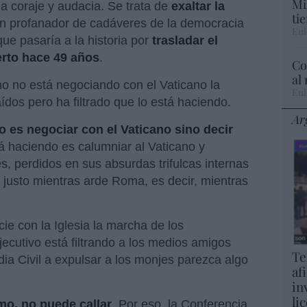
Mi
a coraje y audacia. Se trata de
exaltar la
ti
ran profanador de cadáveres de la democracia
Eul
e pasaría a la historia por
trasladar el
erto hace 49 años
.
Co
al
no no está negociando con el Vaticano la
Eul
aídos pero ha filtrado que lo está haciendo.
Ar
 es negociar con el Vaticano sino decir
tá haciendo es calumniar al Vaticano y
s, perdidos en sus absurdas trifulcas internas
 justo mientras arde Roma, es decir, mientras
ie con la Iglesia la marcha de los
jecutivo está filtrando a los medios amigos
Te
ia Civil a expulsar a los monjes parezca algo
af
in
li
mo, no puede callar
. Por eso, la Conferencia