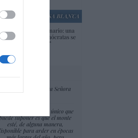
culos anteriores
LA CASA BLANCA
U. Inquietante escenario: una
cera parte de los demócratas se
ine como “socialista”
Ignacio Aguirre
culos anteriores
tas al director
Ceuta celebra Nuestra Señora
de África
l cambio climático lo único que
puede suponer es que el monte
esté, de alguna manera,
isponible para arder en épocas
más largas del año, pero