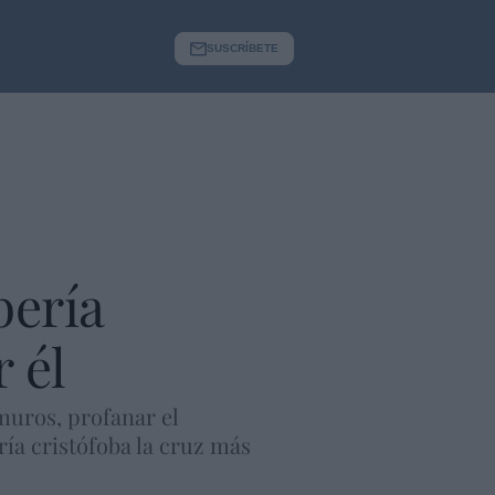
SUSCRÍBETE
bería
 él
muros, profanar el
ía cristófoba la cruz más