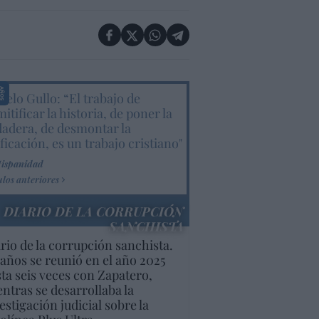
elo Gullo: “El trabajo de
itificar la historia, de poner la
dadera, de desmontar la
ificación, es un trabajo cristiano"
Hispanidad
ulos anteriores
DIARIO DE LA CORRUPCIÓN
SANCHISTA
rio de la corrupción sanchista.
años se reunió en el año 2025
ta seis veces con Zapatero,
ntras se desarrollaba la
estigación judicial sobre la