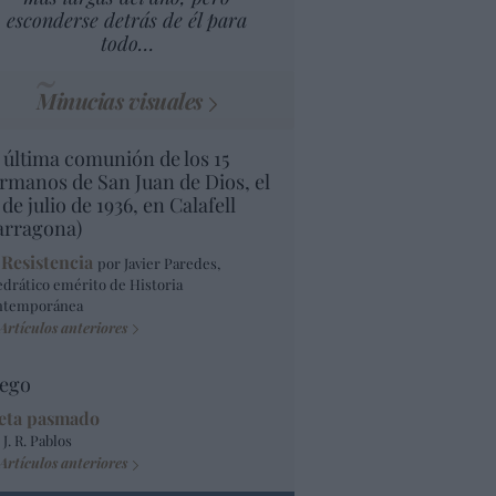
esconderse detrás de él para
todo…
Minucias visuales
 última comunión de los 15
rmanos de San Juan de Dios, el
 de julio de 1936, en Calafell
arragona)
 Resistencia
por Javier Paredes,
edrático emérito de Historia
ntemporánea
Artículos anteriores
ego
eta pasmado
 J. R. Pablos
Artículos anteriores