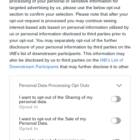
processing of your personal or sensitive information for
Siemens baja en bolsa, pese a que vuelve a
targeted advertising by us, please use the below opt-out
elevar previsiones, tras un trimestre récord
section to confirm your selection. Please note that after your
Cristina Martín
06/08/26 15:12
opt-out request is processed you may continue seeing
interest-based ads based on personal information utilized by
OPINIÓN
us or personal information disclosed to third parties prior to
“Sánchez es un sinvergüenza que ha
your opt-out. You may separately opt-out of the further
abandonado a su país, porque Ceuta es
disclosure of your personal information by third parties on the
España. Tenemos un Gobierno en
IAB’s list of downstream participants. This information may
connivencia con Marruecos”: acusa una ceutí
also be disclosed by us to third parties on the
IAB’s List of
Hispanidad
06/08/26 11:30
Downstream Participants
that may further disclose it to other
third parties.
Personal Data Processing Opt Outs
Marcelo Gullo: “El trabajo de desmitificar la
historia, de poner la verdadera, de
I want to opt-out of the Sharing of my
desmontar la falsificación, es un trabajo
personal data.
Opted In
cristiano"
I want to opt-out of the Sale of my
por Hispanidad
Personal Data.
Opted In
Artículos anteriores