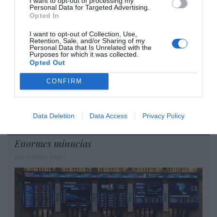
I want to opt-out of processing my
DIARIO DE LA CORRUPCIÓN SANCHISTA
Personal Data for Targeted Advertising.
Opted In
Diario de la corrupción sanchista. La
I want to opt-out of Collection, Use,
Retention, Sale, and/or Sharing of my
Audiencia Nacional prorroga seis meses la
Personal Data that Is Unrelated with the
investigación del caso Koldo, ante el
Purposes for which it was collected.
Opted Out
ingente material incautado por la UCO
CONFIRM
por Redacción
Artículos anteriores
Data Deletion
Data Access
Privacy Policy
Opinión
Enormes minucias
por Eulogio López