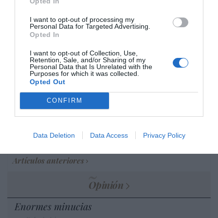
Opted In
cristiano"
I want to opt-out of processing my
por Hispanidad
Personal Data for Targeted Advertising.
Artículos anteriores
Opted In
I want to opt-out of Collection, Use,
DIARIO DE LA CORRUPCIÓN SANCHISTA
Retention, Sale, and/or Sharing of my
Personal Data that Is Unrelated with the
Purposes for which it was collected.
Diario de la corrupción sanchista. Bolaños
Opted Out
se reunió en el año 2025 hasta seis veces
CONFIRM
con Zapatero, mientras se desarrollaba la
investigación judicial sobre la aerolínea
Plus Ultra
Data Deletion
Data Access
Privacy Policy
por Redacción
Artículos anteriores
Opinión
Enormes minucias