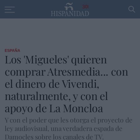
Educación
Entrevistas
PP
SANTANDER
R
30
ESPAÑA
Los 'Migueles' quieren
comprar Atresmedia... con
el dinero de Vivendi,
naturalmente, y con el
apoyo de La Moncloa
Y con el poder que les otorga el proyecto de
ley audiovisual, una verdadera espada de
Damocles sobre los canales de TV.