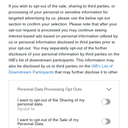
If you wish to opt-out of the sale, sharing to third parties, or
Hispanidad
06/08/26 11:16
processing of your personal or sensitive information for
targeted advertising by us, please use the below opt-out
section to confirm your selection. Please note that after your
OPINIÓN
opt-out request is processed you may continue seeing
“Sánchez es un sinvergüenza que ha
interest-based ads based on personal information utilized by
abandonado a su país, porque Ceuta es
us or personal information disclosed to third parties prior to
España. Tenemos un Gobierno en
your opt-out. You may separately opt-out of the further
connivencia con Marruecos”: acusa una ceutí
disclosure of your personal information by third parties on the
Hispanidad
06/08/26 11:30
IAB’s list of downstream participants. This information may
also be disclosed by us to third parties on the
SOCIEDAD
IAB’s List of
Ceuta y Melilla, las dos columnas de Hércules
Downstream Participants
that may further disclose it to other
third parties.
Eulogio López
06/08/26 07:58
Personal Data Processing Opt Outs
I want to opt-out of the Sharing of my
personal data.
Marcelo Gullo: “El trabajo de desmitificar la
Opted In
historia, de poner la verdadera, de
I want to opt-out of the Sale of my
desmontar la falsificación, es un trabajo
Personal Data.