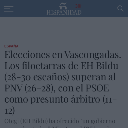
Educación
Entrevistas
PP
SANTANDER
R
30
ESPAÑA
Elecciones en Vascongadas.
Los filoetarras de EH Bildu
(28-30 escaños) superan al
PNV (26-28), con el PSOE
como presunto árbitro (11-
12)
Otegi (EH Bildu) ha ofrecido "un gobierno