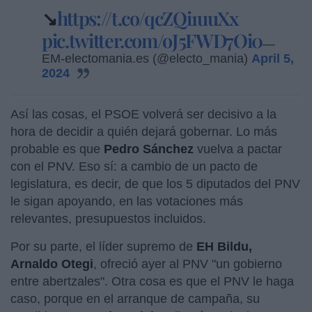
↘️
https://t.co/qcZQi1uuXx
pic.twitter.com/oJ5FWD7Oi0
—
EM-electomania.es (@electo_mania)
April 5,
2024
Así las cosas, el PSOE volverá ser decisivo a la
hora de decidir a quién dejará gobernar. Lo más
probable es que
Pedro Sánchez
vuelva a pactar
con el PNV. Eso sí: a cambio de un pacto de
legislatura, es decir, de que los 5 diputados del PNV
le sigan apoyando, en las votaciones más
relevantes, presupuestos incluidos.
Por su parte, el líder supremo de
EH Bildu,
Arnaldo Otegi
, ofreció ayer al PNV "un gobierno
entre abertzales". Otra cosa es que el PNV le haga
caso, porque en el arranque de campaña, su