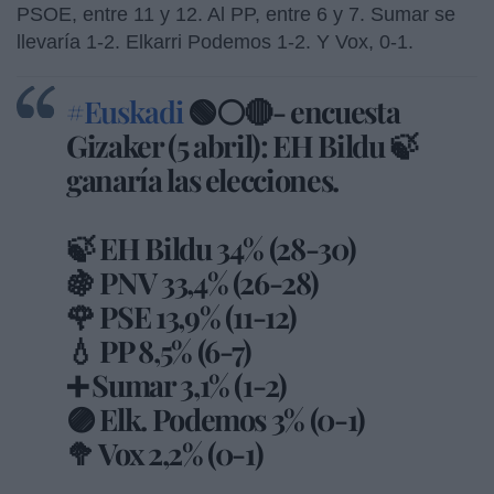
PSOE, entre 11 y 12. Al PP, entre 6 y 7. Sumar se
llevaría 1-2. Elkarri Podemos 1-2. Y Vox, 0-1.
#Euskadi
🟢⚪🔴- encuesta
Gizaker (5 abril): EH Bildu 🍃
ganaría las elecciones.
🍃 EH Bildu 34% (28-30)
🍇 PNV 33,4% (26-28)
🌹 PSE 13,9% (11-12)
💧 PP 8,5% (6-7)
➕ Sumar 3,1% (1-2)
🟣 Elk. Podemos 3% (0-1)
🥦 Vox 2,2% (0-1)