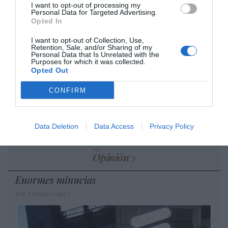
I want to opt-out of processing my
por Hispanidad
Personal Data for Targeted Advertising.
Opted In
Artículos anteriores
I want to opt-out of Collection, Use,
DIARIO DE LA CORRUPCIÓN SANCHISTA
Retention, Sale, and/or Sharing of my
Personal Data that Is Unrelated with the
Purposes for which it was collected.
Opted Out
Diario de la corrupción sanchista. Hazte
Oír se manifiesta delante de La Mareta:
CONFIRM
“Pedro Sánchez es un criminal”
por Redacción
Data Deletion
Data Access
Privacy Policy
Artículos anteriores
Opinión
Enormes minucias
por Eulogio López