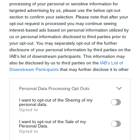
processing of your personal or sensitive information for
Eulogio López
09/08/26 06:00
targeted advertising by us, please use the below opt-out
section to confirm your selection. Please note that after your
opt-out request is processed you may continue seeing
LA RESISTENCIA
Cuando los masones intentaron extorsionar
interest-based ads based on personal information utilized by
al rey Alfonso XIII
us or personal information disclosed to third parties prior to
your opt-out. You may separately opt-out of the further
Javier Paredes
09/08/26 06:00
disclosure of your personal information by third parties on the
IAB’s list of downstream participants. This information may
INTERNACIONAL
Primarias presidenciales demócratas 2028. El
also be disclosed by us to third parties on the
IAB’s List of
icono LGTBIQ+ Pete Buttigieg regresa a
Downstream Participants
that may further disclose it to other
escena y lo hace con las peores propuestas de
third parties.
Biden
Personal Data Processing Opt Outs
Ignacio Aguirre
09/08/26 06:00
I want to opt-out of the Sharing of my
personal data.
Opted In
Marcelo Gullo: “El trabajo de desmitificar la
historia, de poner la verdadera, de
I want to opt-out of the Sale of my
Personal Data.
desmontar la falsificación, es un trabajo
Opted In
cristiano"