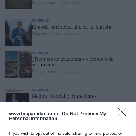
Eulogio López
09/08/26 06:00
SOCIEDAD
El poder atrincherado, en La Mareta
Íñigo castellano
09/08/26 06:00
SOCIEDAD
¿Tiempos de paganismo o tiempos de
satanismo?
Eulogio López
09/08/26 06:00
SOCIEDAD
Memes. Gandalf y el mediano
Redacción
09/08/26 06:00
www.hispanidad.com -
Do Not Process My
Personal Information
SOCIEDAD
Los cambios del Papa León XIV: lentos pero
acertados
If you wish to opt-out of the sale, sharing to third parties, or