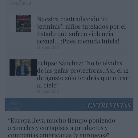
Hispanidad
Nuestra contradicción ‘in
terminis’: niños tutelados por el
Estado que sufren violencia
sexual… ¡Pues menuda tutela!
Hispanidad
Eclipse Sánchez: "No te olvides
de las gafas protectoras. Así, el 12
de agosto sólo tendrás que mirar
al cielo"
Hispanidad
ENTREVISTAS
“Europa lleva mucho tiempo poniendo
aranceles y cortapisas a productos y
compañías americanas (y europeas)”