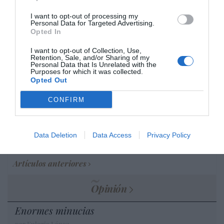
historia, de poner la verdadera, de
desmontar la falsificación, es un trabajo
I want to opt-out of processing my
Personal Data for Targeted Advertising.
cristiano"
Opted In
por Hispanidad
I want to opt-out of Collection, Use,
Retention, Sale, and/or Sharing of my
Artículos anteriores
Personal Data that Is Unrelated with the
Purposes for which it was collected.
Opted Out
DIARIO DE LA CORRUPCIÓN SANCHISTA
CONFIRM
Diario de la corrupción sanchista. Hazte
Oír se manifiesta delante de La Mareta:
“Pedro Sánchez es un criminal”
Data Deletion
Data Access
Privacy Policy
por Redacción
Artículos anteriores
Opinión
Enormes minucias
por Eulogio López