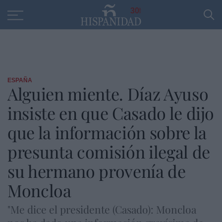
Educación
Entrevistas
PP
SANTANDER
R
30
ESPAÑA
Alguien miente. Díaz Ayuso
insiste en que Casado le dijo
que la información sobre la
presunta comisión ilegal de
su hermano provenía de
Moncloa
"Me dice el presidente (Casado): Moncloa