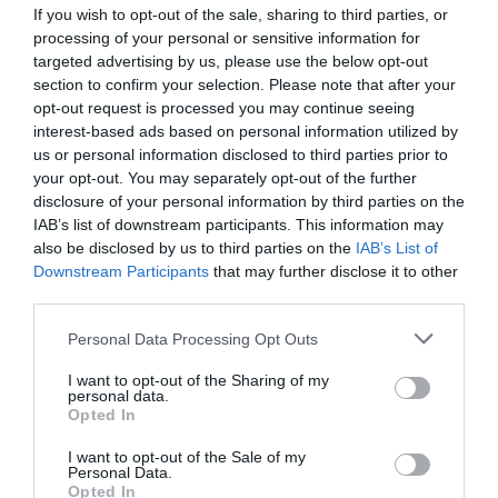
If you wish to opt-out of the sale, sharing to third parties, or
INTERNACIONAL
Colombia. De la Espriella da un ultimátum a
processing of your personal or sensitive information for
los grupos terroristas: "Tienen dos caminos:
targeted advertising by us, please use the below opt-out
someterse al imperio de la ley o enfrentar la
section to confirm your selection. Please note that after your
fuerza decidida del Estado"
opt-out request is processed you may continue seeing
Redacción
10/08/26 12:00
interest-based ads based on personal information utilized by
us or personal information disclosed to third parties prior to
ESPAÑA
your opt-out. You may separately opt-out of the further
Encuestas. El PSOE aguanta por encima de
disclosure of your personal information by third parties on the
los 100 escaños a pesar de la invasión de
IAB’s list of downstream participants. This information may
Ceuta
also be disclosed by us to third parties on the
IAB’s List of
José Ángel Gutiérrez
10/08/26 11:02
Downstream Participants
that may further disclose it to other
third parties.
ESPAÑA
Los ceutíes piden a los españoles que les
Personal Data Processing Opt Outs
ayudemos, mientras el presidente del
Gobierno tuitea desde La Mareta
I want to opt-out of the Sharing of my
Eulogio López
10/08/26 08:35
personal data.
Opted In
I want to opt-out of the Sale of my
Personal Data.
Marcelo Gullo: “El trabajo de desmitificar la
Opted In