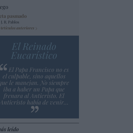
ego
eta pasmado
 J. R. Pablos
Artículos anteriores
El Reinado
Eucarístico
El Papa Francisco no es
el culpable, sino aquellos
que le manejan. No siempre
iba a haber un Papa que
frenara al Anticristo. El
Anticristo había de venir…
ás leído