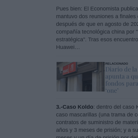
Pues bien: El Economista publica
mantuvo dos reuniones a finales
después de que en agosto de 202
compañía tecnológica china por "
estratégica". Tras esos encuentro
Huawei…
RELACIONADO
Diario de l
apunta a que
fondos para 
‘one’
3.-Caso Koldo
: dentro del caso
caso mascarillas (una trama de 
contratos de suministro de materi
años y 3 meses de prisión; y a s
meses y un día de prisión por del