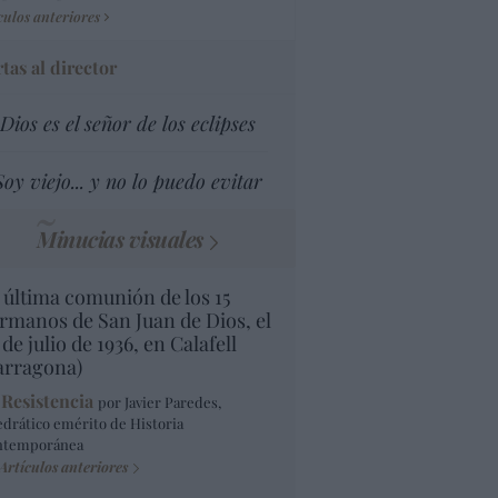
culos anteriores
tas al director
Dios es el señor de los eclipses
Soy viejo... y no lo puedo evitar
Minucias visuales
 última comunión de los 15
rmanos de San Juan de Dios, el
 de julio de 1936, en Calafell
arragona)
 Resistencia
por Javier Paredes,
edrático emérito de Historia
ntemporánea
Artículos anteriores