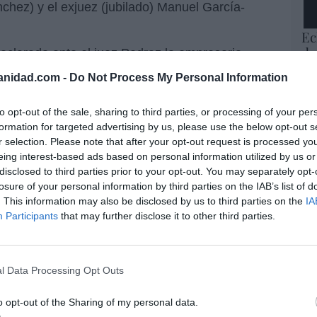
chez) y el exjuez (jubilado) Manuel García-
Ec
de
declarado ante el juez Pedraz la empresaria
12
e había llevado 90.000 euros en efectivo a la
anidad.com -
Do Not Process My Personal Information
mi
do una oferta de las cloacas del PSOE -
His
e
Koldo García, Leticia de la Hoz
- para que
to opt-out of the sale, sharing to third parties, or processing of your per
u versión.
formation for targeted advertising by us, please use the below opt-out s
Vo
r selection. Please note that after your opt-out request is processed y
hi
te el juez lo dicho previamente ante la UCO de
eing interest-based ads based on personal information utilized by us or
y 
ticia de la Hoz le ofreció 250.000 euros, así
disclosed to third parties prior to your opt-out. You may separately opt-
op
losure of your personal information by third parties on the IAB’s list of
cilio donde ella vivía por un periodo de entre 5
pr
. This information may also be disclosed by us to third parties on the
IA
Red
que la levó a Ferraz,
Álvaro Gallego
-que
Participants
that may further disclose it to other third parties.
tado que a él le ofrecieron 15.000 euros por
“S
si
ab
l Data Processing Opt Outs
po
a corrupción sanchista (CXXVI). Zapatero
Es
o opt-out of the Sharing of my personal data.
ma anular todo el procedimiento por
Go