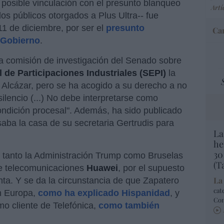
 posible vinculación con el presunto blanqueo
Artí
os públicos otorgados a Plus Ultra-- fue
1 de diciembre, por ser el
presunto
Car
l Gobierno
.
la comisión de investigación del Senado sobre
 de Participaciones Industriales (SEPI)
la
s Alcázar, pero se ha acogido a su derecho a no
ilencio (...) No debe interpretarse como
ondición procesal". Además, ha sido publicado
aba la casa de su secretaria Gertrudis para
La
he
30
e tanto la Administración Trump como Bruselas
(T
de telecomunicaciones
Huawei
, por el supuesto
La
nta. Y se da la circunstancia de que Zapatero
cat
n Europa,
como ha explicado Hispanidad
, y
Co
o cliente de Telefónica,
como también