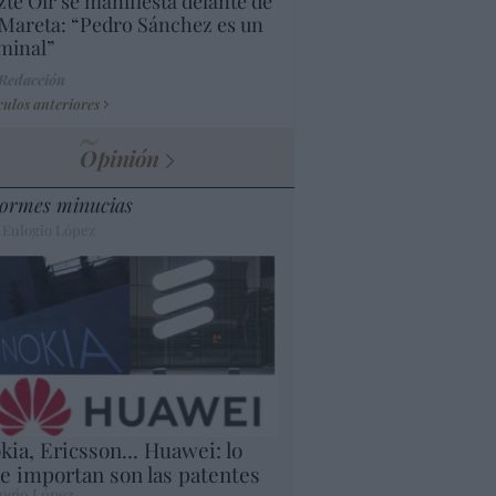
te Oír se manifiesta delante de
Mareta: “Pedro Sánchez es un
minal”
 Redacción
culos anteriores
Opinión
ormes minucias
 Eulogio López
kia, Ericsson... Huawei: lo
e importan son las patentes
ogio López