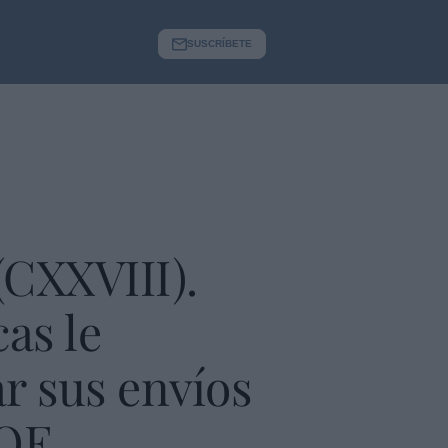
SUSCRÍBETE
(CXXVIII).
as le
r sus envíos
SOE