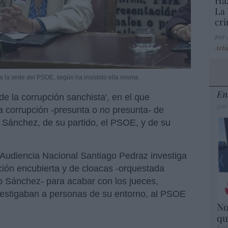
Haz
La 
cri
por
Artí
 la sede del PSOE, según ha insistido ella misma
En
e la corrupción sanchista', en el que
por
a corrupción -presunta o no presunta- de
Sánchez, de su partido, el PSOE, y de su
la Audiencia Nacional Santiago Pedraz investiga
ación encubierta y de cloacas -orquestada
o Sánchez- para acabar con los jueces,
investigaban a personas de su entorno, al PSOE
No
qu
Eul