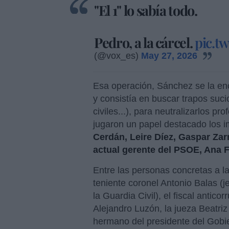
"El 1" lo sabía todo.
Pedro, a la cárcel.
pic.t
(@vox_es)
May 27, 2026
Esa operación, Sánchez se la en
y consistía en buscar trapos suci
civiles...), para neutralizarlos 
jugaron un papel destacado los i
Cerdán, Leire Díez, Gaspar Zarr
actual gerente del PSOE, Ana 
Entre las personas concretas a la
teniente coronel Antonio Balas 
la Guardia Civil), el fiscal antico
Alejandro Luzón, la jueza Beatri
hermano del presidente del Gobie