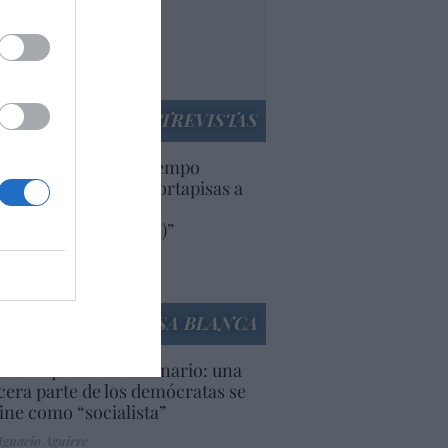
nnivencia con
rruecos”: acusa una
utí
panidad
ENTREVISTAS
uropa lleva mucho tiempo
iendo aranceles y cortapisas a
oductos y compañías
ricanas (y europeas)”
Ana Sánchez Arjona
culos anteriores
LA CASA BLANCA
U. Inquietante escenario: una
cera parte de los demócratas se
ine como “socialista”
Ignacio Aguirre