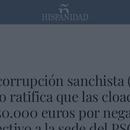
PP
SANTANDER
Religión
 corrupción sanchista 
ratifica que las cloac
50.000 euros por nega
ectivo a la sede del P