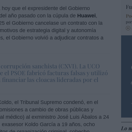
Fu
 hoy que el expresidente del Gobierno
 del año pasado con la cúpula de
Huawei
,
Po
por
5 el Gobierno cancelase un contrato con la
motivos de estrategia digital y autonomía
s, el Gobierno volvió a adjudicar contratos a
a corrupción sanchista (CXVI). La UCO
 el PSOE fabricó facturas falsas y utilizó
financiar las cloacas lideradas por el
 Koldo, el Tribunal Supremo condenó, en el
comisiones a cambio de obras públicas y
al médico) al exministro José Luis Ábalos a 24
u exasesor Koldo García a 19 años, ocho
Lo m
itos de organización criminal, cohecho,