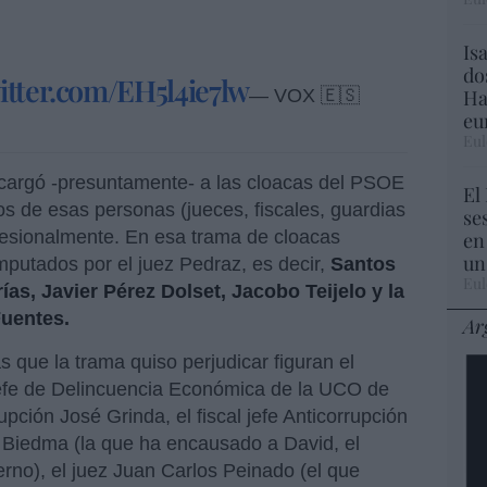
Is
do
witter.com/EH5l4ie7lw
Ha
— VOX 🇪🇸
eu
Eul
cargó -presuntamente- a las cloacas del PSOE
El
os de esas personas (jueces, fiscales, guardias
se
profesionalmente. En esa trama de cloacas
en
un
mputados por el juez Pedraz, es decir,
Santos
Eul
ías, Javier Pérez Dolset, Jacobo Teijelo y la
Fuentes.
Ar
s que la trama quiso perjudicar figuran el
(jefe de Delincuencia Económica de la UCO de
rrupción José Grinda, el fiscal jefe Anticorrupción
z Biedma (la que ha encausado a David, el
rno), el juez Juan Carlos Peinado (el que