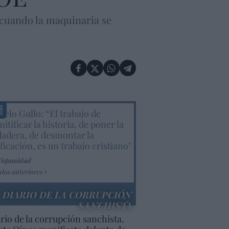
 cuando la maquinaria se
elo Gullo: “El trabajo de
itificar la historia, de poner la
dadera, de desmontar la
ificación, es un trabajo cristiano"
Hispanidad
ulos anteriores
DIARIO DE LA CORRUPCIÓN
SANCHISTA
rio de la corrupción sanchista.