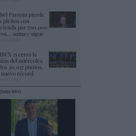
abel Pantoja pierde
s pleitos con
cienda por 700.000
ros... suma y sigue
ogio López
 IBEX 35 cerró la
sión del miércoles
 los 20.057 puntos,
 nuevo récord
ogio López
gumentos