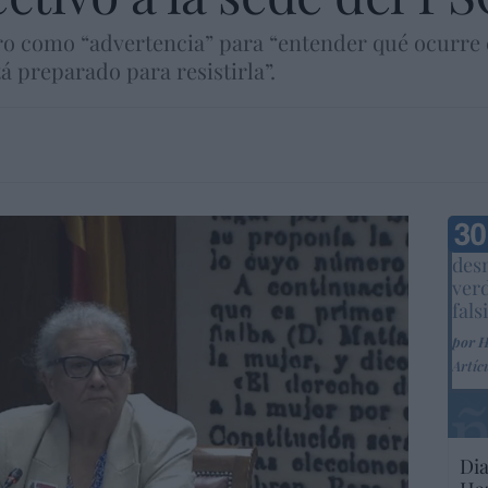
ro como “advertencia” para “entender qué ocurre
tá preparado para resistirla”.
Marc
desm
ver
fals
por 
Artíc
Dia