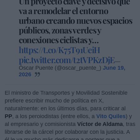
Un proyecto clave y decisivo que
va a remodelar el entorno
urbano creando nuevos espacios
públicos, zonas verdes y
conexiones ciclistas y…
https://t.co/K75T91UeiH
pic.twitter.com/t2tVPKzDjE
—
Óscar Puente (@oscar_puente_)
June 19,
2026
El ministro de Transportes y Movilidad Sostenible
prefiere escribir mucho de política en X,
naturalmente: en los últimos días, para criticar al
PP
, a los peroiodistas (entre ellos, a
Vito Quiles
) y
al empresario y comisionista
Víctor de Aldama
, tras
librarse de la cárcel por colaborar con la justicia. A
él le va mucho más dedicarse a postear que a