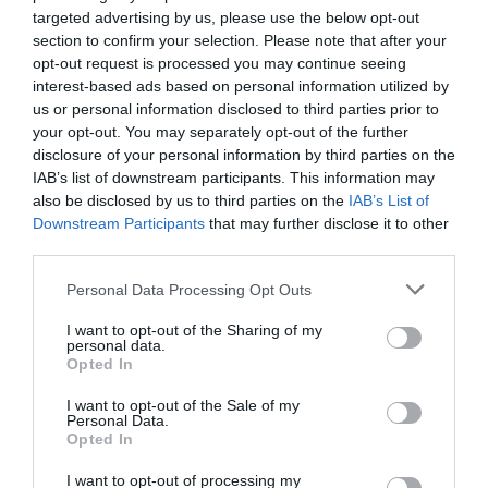
targeted advertising by us, please use the below opt-out
SOCIEDAD
Memes. Mohamed en la boya
section to confirm your selection. Please note that after your
opt-out request is processed you may continue seeing
Redacción
08/08/26 06:00
interest-based ads based on personal information utilized by
us or personal information disclosed to third parties prior to
your opt-out. You may separately opt-out of the further
disclosure of your personal information by third parties on the
INTERNACIONAL
Colombia. La bancada provida impulsa una
IAB’s list of downstream participants. This information may
reforma para incluir que el derecho a la vida
also be disclosed by us to third parties on the
IAB’s List of
es inviolable “desde la fecundación”
Downstream Participants
that may further disclose it to other
José Ángel Gutiérrez
08/08/26 06:00
third parties.
INTERNACIONAL
Personal Data Processing Opt Outs
La bomba de Hiroshima no perseguía a
Occidente, la de Nagasaki sí: era la ciudad
I want to opt-out of the Sharing of my
católica del Japón
personal data.
Opted In
Eulogio López
08/08/26 06:00
I want to opt-out of the Sale of my
SOCIEDAD
Personal Data.
La batalla no es solo “híbrida” ni
Opted In
“biopolítica”, sino espiritual... y la ganará la
Virgen
I want to opt-out of processing my