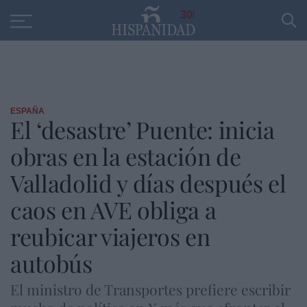
Educación
Entrevistas
PP
SANTANDER
R
30
ESPAÑA
El ‘desastre’ Puente: inicia
obras en la estación de
Valladolid y días después el
caos en AVE obliga a
reubicar viajeros en
autobús
El ministro de Transportes prefiere escribir