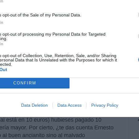
In
pr
ame
o opt-out of the Sale of my Personal Data.
a oferta cultural.
por 
In
Artí
to opt-out of processing my Personal Data for Targeted
culturagob
, Ernest Urtasun👇🏼
ing.
In
Rktm
— La Moncloa (@desdelamoncloa)
May
EEU
o opt-out of Collection, Use, Retention, Sale, and/or Sharing
ter
ersonal Data that Is Unrelated with the Purposes for which it
lected.
def
Out
por 
Artí
CONFIRM
de subvenciones a salas de cine para que los
 pelis a 2 euros una vez a la semana. Urtasun
Car
enior. Asegura que supuso el 33% de los
Data Deletion
Data Access
Privacy Policy
s de exhibición. Pues claro campeón: y si en
mal está en 10 euros) hubieses pagado 10
sería mayor. Por cierto, ¿te das cuenta Ernesto
al buen ancianito sino al malvado