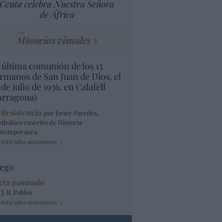
Ceuta celebra Nuestra Señora
de África
Minucias visuales
 última comunión de los 15
rmanos de San Juan de Dios, el
 de julio de 1936, en Calafell
arragona)
 Resistencia
por Javier Paredes,
edrático emérito de Historia
ntemporánea
Artículos anteriores
ego
eta pasmado
 J. R. Pablos
Artículos anteriores