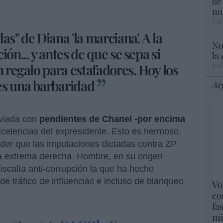
de
mu
Eul
s" de Diana 'la marciana'. A la
No
ón... y antes de que se sepa si
la
Eul
n regalo para estafadores. Hoy los
es una barbaridad
Ar
aviada con
pendientes de Chanel -por encima
xcelencias del expresidente. Esto es hermoso,
der que las imputaciones dictadas contra ZP
la extrema derecha. Hombre, en su origen
iscalía anti-corrupción la que ha hecho
de tráfico de influencias e incluso de blanqueo
Vo
co
fa
mi