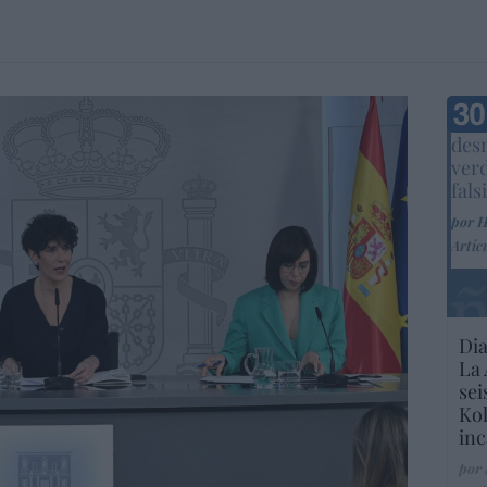
Marc
desm
ver
fals
por 
Artíc
Dia
La 
sei
Kol
inc
por