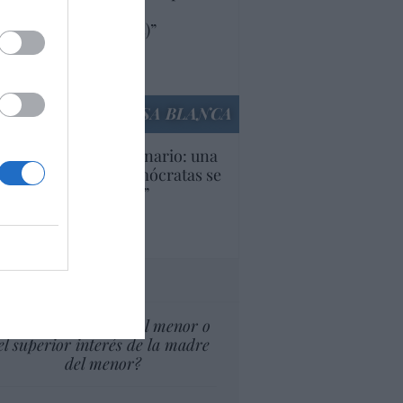
oductos y compañías
ricanas (y europeas)”
Ana Sánchez Arjona
culos anteriores
LA CASA BLANCA
U. Inquietante escenario: una
cera parte de los demócratas se
ine como “socialista”
Ignacio Aguirre
culos anteriores
tas al director
¿El Superior interés el menor o
el superior interés de la madre
del menor?