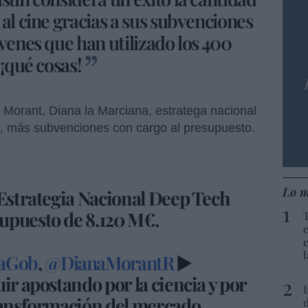
al cine gracias a sus subvenciones
venes que han utilizado los 400
 ¡qué cosas!
a Morant, Diana la Marciana, estratega nacional
a, más subvenciones con cargo al presupuesto.
Lo m
 Estrategia Nacional Deep Tech
upuesto de 8.120 M€.
aGob
,
@DianaMorantR
▶️
ir apostando por la ciencia y por
transformación del mercado