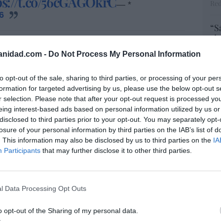
ps://t.co/56cGAGOkrC
Red
— *
6
“S
si
tular de cultura,
Ernesto Urtasun
renueva la
ab
anidad.com -
Do Not Process My Personal Information
 acudan al cine por dos euros y para que los
po
Es
to cuando votan, reciban el bono cultural de
Go
to opt-out of the sale, sharing to third parties, or processing of your per
ito decírselo, dos éxitos sin precedentes.
co
formation for targeted advertising by us, please use the below opt-out s
Ma
r selection. Please note that after your opt-out request is processed y
ce
eing interest-based ads based on personal information utilized by us or
His
disclosed to third parties prior to your opt-out. You may separately opt-
 el programa Cine Senior con una
losure of your personal information by third parties on the IAB’s list of
. This information may also be disclosed by us to third parties on the
IA
El
Participants
that may further disclose it to other third parties.
His
mo objetivo:
l Data Processing Opt Outs
 cine de las personas de 65 o más
“E
o opt-out of the Sharing of my personal data.
pon