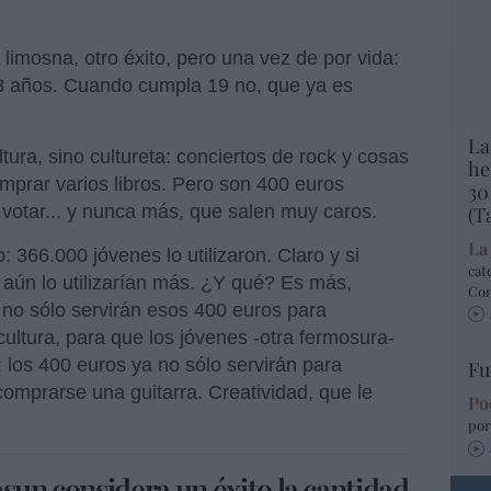
 limosna, otro éxito, pero una vez de por vida:
8 años. Cuando cumpla 19 no, que ya es
La
ura, sino cultureta: conciertos de rock y cosas
he
mprar varios libros. Pero son 400 euros
30
votar... y nunca más, que salen muy caros.
(T
La
 366.000 jóvenes lo utilizaron. Claro y si
cat
 aún lo utilizarían más. ¿Y qué? Es más,
Co
no sólo servirán esos 400 euros para
cultura, para que los jóvenes -otra fermosura-
: los 400 euros ya no sólo servirán para
Fu
comprarse una guitarra. Creatividad, que le
Po
por
sun considera un éxito la cantidad