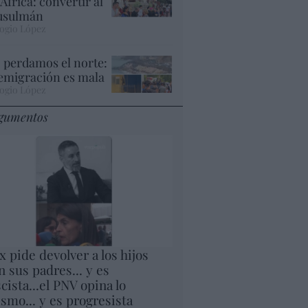
 África: convertir al
sulmán
ogio López
 perdamos el norte:
 emigración es mala
ogio López
gumentos
x pide devolver a los hijos
n sus padres... y es
scista...el PNV opina lo
smo... y es progresista