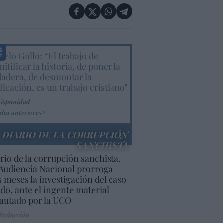
elo Gullo: “El trabajo de
itificar la historia, de poner la
dadera, de desmontar la
ificación, es un trabajo cristiano"
Hispanidad
ulos anteriores
DIARIO DE LA CORRUPCIÓN
SANCHISTA
rio de la corrupción sanchista.
Audiencia Nacional prorroga
s meses la investigación del caso
do, ante el ingente material
autado por la UCO
 Redacción