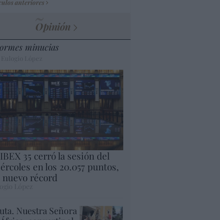
culos anteriores
Opinión
ormes minucias
 Eulogio López
 IBEX 35 cerró la sesión del
ércoles en los 20.057 puntos,
 nuevo récord
ogio López
uta. Nuestra Señora