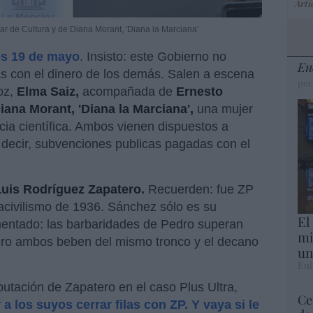
Artí
ar de Cultura y de Diana Morant, 'Diana la Marciana'
es 19 de mayo
. Insisto: este Gobierno no
En
as con el dinero de los demás. Salen a escena
por
oz,
Elma Saiz,
acompañada de
Ernesto
iana Morant, 'Diana la Marciana',
una mujer
ia científica. Ambos vienen dispuestos a
 decir, subvenciones publicas pagadas con el
uis Rodríguez Zapatero.
Recuerden: fue ZP
acivilismo de 1936. Sánchez sólo es su
El
umentado: las barbaridades de Pedro superan
mi
ero ambos beben del mismo tronco y el decano
un
Eul
utación de Zapatero en el caso Plus Ultra,
Ce
 los suyos cerrar filas con ZP. Y vaya si le