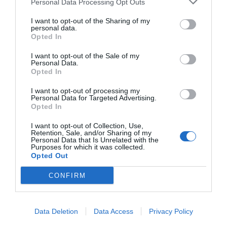
Personal Data Processing Opt Outs
Diario de la corrupción sanchista. Hazte
Oír se manifiesta delante de La Mareta:
I want to opt-out of the Sharing of my
personal data.
“Pedro Sánchez es un criminal”
Opted In
por Redacción
I want to opt-out of the Sale of my
Personal Data.
Artículos anteriores
Opted In
Opinión
I want to opt-out of processing my
Personal Data for Targeted Advertising.
Opted In
Enormes minucias
I want to opt-out of Collection, Use,
por Eulogio López
Retention, Sale, and/or Sharing of my
Personal Data that Is Unrelated with the
Purposes for which it was collected.
Opted Out
CONFIRM
Data Deletion
Data Access
Privacy Policy