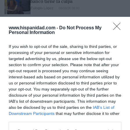
banco tiene la culpa
Eulogio López
08/08/26 06:00
INTERNACIONAL
La bomba de Hiroshima no perseguía a
www.hispanidad.com -
Do Not Process My
Occidente, la de Nagasaki sí: era la ciudad
Personal Information
católica del Japón
Eulogio López
08/08/26 06:00
If you wish to opt-out of the sale, sharing to third parties, or
processing of your personal or sensitive information for
targeted advertising by us, please use the below opt-out
section to confirm your selection. Please note that after your
Marcelo Gullo: “El trabajo de desmitificar la
opt-out request is processed you may continue seeing
historia, de poner la verdadera, de
interest-based ads based on personal information utilized by
desmontar la falsificación, es un trabajo
us or personal information disclosed to third parties prior to
cristiano"
your opt-out. You may separately opt-out of the further
disclosure of your personal information by third parties on the
por Hispanidad
IAB’s list of downstream participants. This information may
Artículos anteriores
also be disclosed by us to third parties on the
IAB’s List of
Downstream Participants
that may further disclose it to other
DIARIO DE LA CORRUPCIÓN SANCHISTA
third parties.