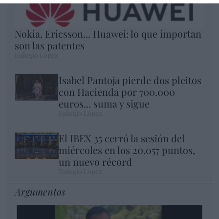
Nokia, Ericsson... Huawei: lo que importan
son las patentes
Eulogio López
Isabel Pantoja pierde dos pleitos
con Hacienda por 700.000
euros... suma y sigue
Eulogio López
El IBEX 35 cerró la sesión del
miércoles en los 20.057 puntos,
un nuevo récord
Eulogio López
Argumentos