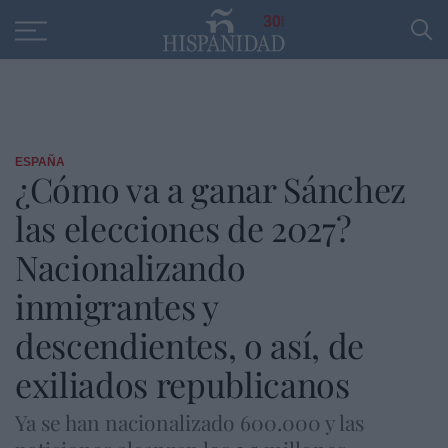
Educación
Entrevistas
PP
SANTANDER
R
30
ESPAÑA
¿Cómo va a ganar Sánchez
las elecciones de 2027?
Nacionalizando
inmigrantes y
descendientes, o así, de
exiliados republicanos
Ya se han nacionalizado 600.000 y las