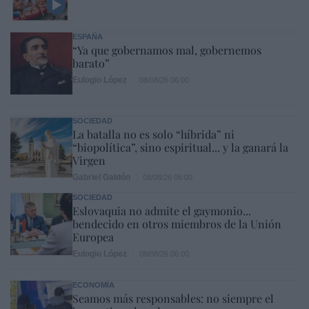
ESPAÑA
“Ya que gobernamos mal, gobernemos
barato”
Eulogio López
08/08/26 06:00
SOCIEDAD
La batalla no es solo “híbrida” ni
“biopolítica”, sino espiritual... y la ganará la
Virgen
Gabriel Galdón
08/08/26 06:00
SOCIEDAD
Eslovaquia no admite el gaymonio...
bendecido en otros miembros de la Unión
Europea
Eulogio López
08/08/26 06:00
ECONOMÍA
Seamos más responsables: no siempre el