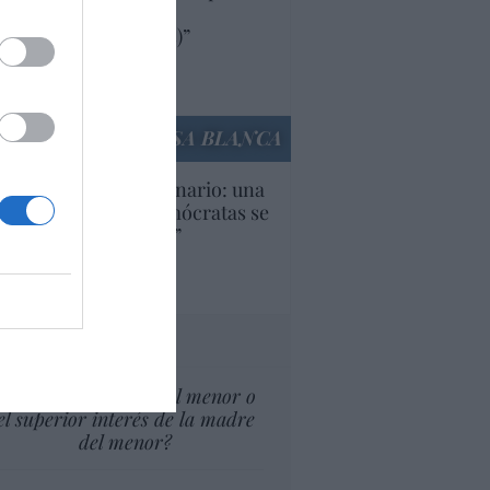
oductos y compañías
ricanas (y europeas)”
Ana Sánchez Arjona
culos anteriores
LA CASA BLANCA
U. Inquietante escenario: una
cera parte de los demócratas se
ine como “socialista”
Ignacio Aguirre
culos anteriores
tas al director
¿El Superior interés el menor o
el superior interés de la madre
del menor?