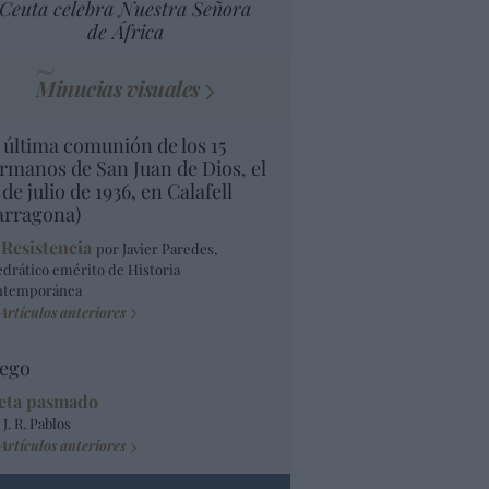
Ceuta celebra Nuestra Señora
de África
Minucias visuales
 última comunión de los 15
rmanos de San Juan de Dios, el
 de julio de 1936, en Calafell
arragona)
 Resistencia
por Javier Paredes,
edrático emérito de Historia
ntemporánea
Artículos anteriores
ego
eta pasmado
 J. R. Pablos
Artículos anteriores