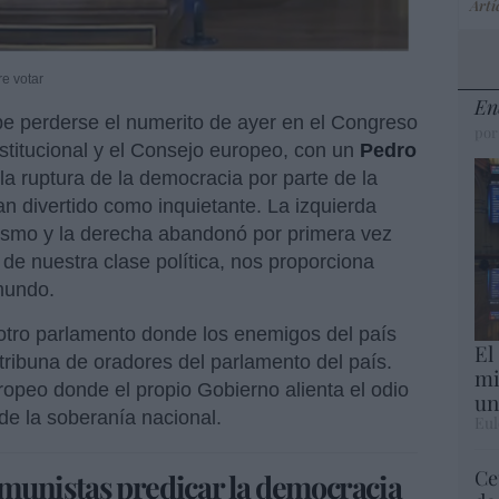
Artí
e votar
En
 perderse el numerito de ayer en el Congreso
por
nstitucional y el Consejo europeo, con un
Pedro
la ruptura de la democracia por parte de la
n divertido como inquietante. La izquierda
ismo y la derecha abandonó por primera vez
de nuestra clase política, nos proporciona
mundo.
otro parlamento donde los enemigos del país
El
 tribuna de oradores del parlamento del país.
mi
ropeo donde el propio Gobierno alienta el odio
un
de la soberanía nacional.
Eul
Ce
munistas predicar la democracia