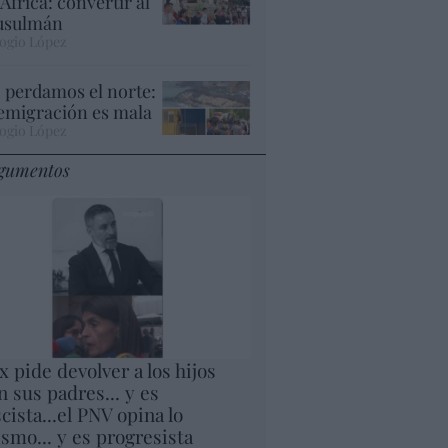
 África: convertir al
sulmán
ogio López
 perdamos el norte:
 emigración es mala
ogio López
gumentos
x pide devolver a los hijos
n sus padres... y es
scista...el PNV opina lo
smo... y es progresista