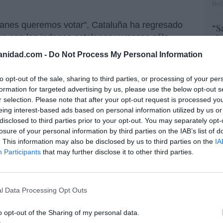
Red
alanes queremos votar", Cataluña ha regresado
“S
e con los indepes catalanes y vascos sólo
si
ab
 fracasado: la mano dura. Y esto por una razón
anidad.com -
Do Not Process My Personal Information
po
llos se crecen y sus reclamaciones nunca tiene
Es
Go
to opt-out of the sale, sharing to third parties, or processing of your per
co
formation for targeted advertising by us, please use the below opt-out s
desjudicialización, Pedro Sánchez ya ha
Ma
r selection. Please note that after your opt-out request is processed y
ivil en España. Esperemos que no desemboque
ce
eing interest-based ads based on personal information utilized by us or
ha llegado a un punto en el que cualquier cosa
His
disclosed to third parties prior to your opt-out. You may separately opt-
losure of your personal information by third parties on the IAB’s list of
. This information may also be disclosed by us to third parties on the
IA
El
Participants
that may further disclose it to other third parties.
His
ón sanchista llega por el sprint
, paralelo al 'problema catalán":
eción de conciencia, destrucción
l Data Processing Opt Outs
rversión de la infancia,
“E
o opt-out of the Sharing of my personal data.
pon