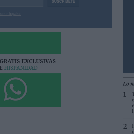
iones legales
Lo m