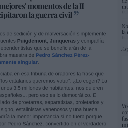
de
'mejores' momentos de la II
mu
Eul
ipitaron la guerra civil
No
la
itos de sedición y de malversación simplemente
Eul
ncuentes
Puigdemont, Junqueras
y compañía
dependentistas que se beneficiarán de la
Ar
 obra maestra de
Pedro Sánchez Pérez-
amente singular
.
iaba en esa tribuna de oradores la frase que
los catalanes queremos votar". ¿Lo cogen? La
, unos 3,5 millones de habitantes, nos quieren
españoles... pero eso es lo democrático. E
lado de proetarras, separatistas, proletarios y
Vo
o signo, estalinistas venenosos y una buena
co
ndría la menor importancia si no fuera porque
fa
por Pedro Sánchez. convertido en el verdadero
mi