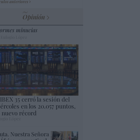
culos anteriores
Opinión
ormes minucias
 Eulogio López
 IBEX 35 cerró la sesión del
ércoles en los 20.057 puntos,
 nuevo récord
ogio López
uta. Nuestra Señora