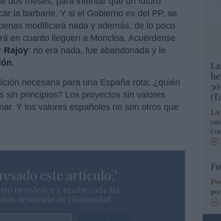
e dos meses, para intentar que un futuro
r la barbarie. Y si el Gobierno es del PP, se
penas modificará nada y además, de lo poco
irá en cuanto lleguen a Moncloa. Acuérdense
r
Rajoy
: no era nada, fue abandonada y le
dón
.
La
he
ción necesaria para una España rota: ¿quién
30
s sin principios? Los proyectos sin valores
(T
ar. Y los valores españoles no son otros que
La
cat
Co
Fu
resado este artículo?
Po
tro newsletter y recibe cada dia
por
o más destacado de Hispanidad