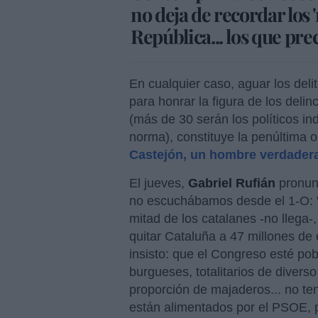
no deja de recordar los 
República... los que prec
En cualquier caso, aguar los del
para honrar la figura de los deli
(más de 30 serán los políticos in
norma), constituye la penúltima
Castejón, un hombre verdader
El jueves,
Gabriel Rufián
pronunc
no escuchábamos desde el 1-O: "
mitad de los catalanes -no llega-
quitar Cataluña a 47 millones de 
insisto: que el Congreso esté pob
burgueses, totalitarios de divers
proporción de majaderos... no te
están alimentados por el PSOE, 