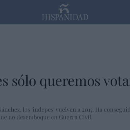
PP
SANTANDER
Religión
es sólo queremos votar
ánchez, los 'indepes' vuelven a 2017. Ha conseguid
que no desemboque en Guerra Civil.