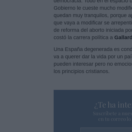
democracia. Todo en el espacio d
Gobierno le cueste mucho modifica
quedan muy tranquilos, porque a
que vaya a modificar se arrepent
de reforma del aborto iniciada po
costó la carrera política a
Gallar
Una España degenerada es condi
va a querer dar la vida por un paí
pueden interesar pero no emocion
los principios cristianos.
¿Te ha inte
Suscríbete a nues
en tu correo l