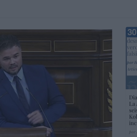
Marc
desm
ver
fals
por 
Artíc
Dia
La 
sei
Kol
inc
por