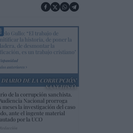
elo Gullo: “El trabajo de
itificar la historia, de poner la
dadera, de desmontar la
ificación, es un trabajo cristiano"
Hispanidad
ulos anteriores
DIARIO DE LA CORRUPCIÓN
SANCHISTA
rio de la corrupción sanchista.
Audiencia Nacional prorroga
s meses la investigación del caso
do, ante el ingente material
autado por la UCO
 Redacción