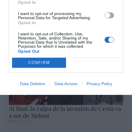
Opted In
Opinión
I want to opt-out of processing my
Personal Data for Targeted Advertising.
Enormes minucias
Opted In
por Pablo Ferrer
I want to opt-out of Collection, Use,
Retention, Sale, and/or Sharing of my
Personal Data that Is Unrelated with the
Purposes for which it was collected.
Opted Out
CONFIRM
Data Deletion
Data Access
Privacy Policy
Al final, la culpa de la invasión de Ceuta va
a ser de Meloni
Pablo Ferrer