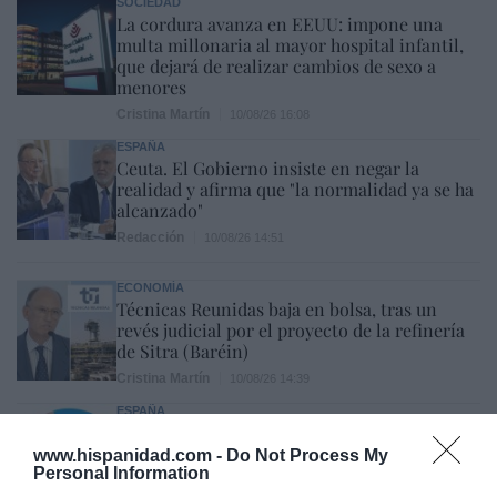
SOCIEDAD
La cordura avanza en EEUU: impone una
multa millonaria al mayor hospital infantil,
que dejará de realizar cambios de sexo a
menores
Cristina Martín
10/08/26 16:08
ESPAÑA
Ceuta. El Gobierno insiste en negar la
realidad y afirma que "la normalidad ya se ha
alcanzado"
Redacción
10/08/26 14:51
ECONOMÍA
Técnicas Reunidas baja en bolsa, tras un
revés judicial por el proyecto de la refinería
de Sitra (Baréin)
Cristina Martín
10/08/26 14:39
ESPAÑA
Encuestas. El PSOE aguanta por encima de
los 100 escaños a pesar de la invasión de
www.hispanidad.com -
Do Not Process My
Ceuta
Personal Information