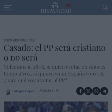
Educación
Entrevistas
PP
SANTANDER
R
30
ENORMES MINUCIAS
Casado: el PP será cristiano
o no será
Volvemos al 28-A: si quiero votar en valores
tengo a Vox, si quiero votar España voto Cs:
¿para qué voy a votar al PP?
25/09/19 11:32
Eulogio López