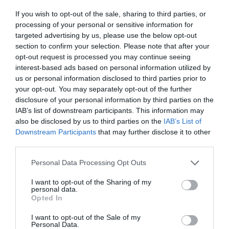
José Ángel Gutiérrez
10/08/26 11:02
If you wish to opt-out of the sale, sharing to third parties, or
processing of your personal or sensitive information for
targeted advertising by us, please use the below opt-out
Marcelo Gullo: “El trabajo de desmitificar la
section to confirm your selection. Please note that after your
historia, de poner la verdadera, de
opt-out request is processed you may continue seeing
desmontar la falsificación, es un trabajo
interest-based ads based on personal information utilized by
cristiano"
us or personal information disclosed to third parties prior to
your opt-out. You may separately opt-out of the further
por Hispanidad
disclosure of your personal information by third parties on the
IAB’s list of downstream participants. This information may
Artículos anteriores
also be disclosed by us to third parties on the
IAB’s List of
Downstream Participants
that may further disclose it to other
DIARIO DE LA CORRUPCIÓN SANCHISTA
third parties.
Diario de la corrupción sanchista. Hazte
Personal Data Processing Opt Outs
Oír se manifiesta delante de La Mareta:
I want to opt-out of the Sharing of my
“Pedro Sánchez es un criminal”
personal data.
Opted In
por Redacción
Artículos anteriores
I want to opt-out of the Sale of my
Personal Data.